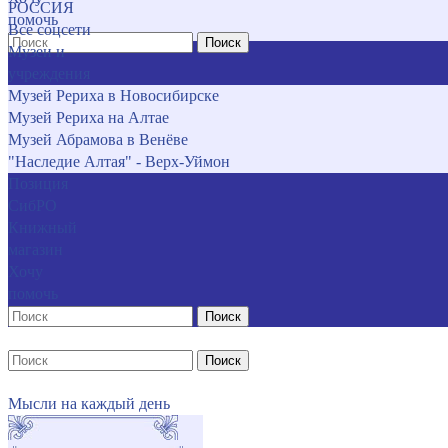
РОССИЯ
помочь
Все соцсети
Поиск
Музеи и
учреждения
Музей Рериха в Новосибирске
Музей Рериха на Алтае
Музей Абрамова в Венёве
"Наследие Алтая" - Верх-Уймон
Позиция
СибРО
Книжный
магазин
Хочу
помочь
Поиск
Поиск
Мысли на каждый день