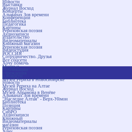
Новости
Выставки
Журнал Восход
Концерты
Альманах Зов времени
Конференции
Библиотека
Педагогика
Картины
Рериховская поэзия
Аудиозаписи
Издательство
Видеоматериалы
Книжный магазин
Рериховская поэзия
Видеостудия
РОССИЯ
Сотрудничество. Друзья
Все соцсети
Хочу помочь
Музеи и
Публикации
учреждения
и новости
Музей Рериха в Новосибирске
Новости
Музей Рериха на Алтае
Журнал Восход
Музей Абрамова в Венёве
Альманах Зов времени
"Наследие Алтая" - Верх-Уймон
Библиотека
Позиция
Картины
СибРО
Аудиозаписи
Книжный
Видеоматериалы
магазин
Рериховская поэзия
Хочу