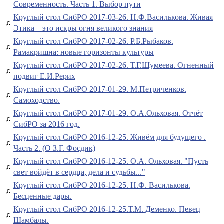
Современность. Часть 1. Выбор пути
Круглый стол СибРО 2017-03-26. Н.Ф.Василькова. Живая
♫
Этика – это искры огня великого знания
Круглый стол СибРО 2017-02-26. Р.Б.Рыбаков.
♫
Рамакришна: новые горизонты культуры
Круглый стол СибРО 2017-02-26. Т.Г.Шумеева. Огненный
♫
подвиг Е.И.Рерих
Круглый стол СибРО 2017-01-29. М.Петриченков.
♫
Самоходство.
Круглый стол СибРО 2017-01-29. О.А.Ольховая. Отчёт
♫
СибРО за 2016 год.
Круглый стол СибРО 2016-12-25. Живём для будущего .
♫
Часть 2. (О З.Г. Фосдик)
Круглый стол СибРО 2016-12-25. О.А. Ольховая. "Пусть
♫
свет войдёт в сердца, дела и судьбы..."
Круглый стол СибРО 2016-12-25. Н.Ф. Василькова.
♫
Бесценные дары.
Круглый стол СибРО 2016-12-25.Т.М. Деменко. Певец
♫
Шамбалы.