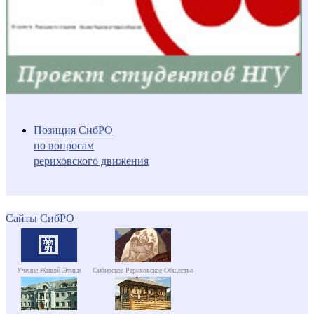
Позиция СибРО
по вопросам
рериховского движения
Сайты СибРО
Учение Живой Этики
Сибирское Рериховское Общество