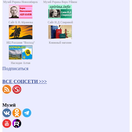
Музей Рериха Новосибирск
Музей Рериха Верх-Уймон
Сайт Б.Н.Абрамова
Сайт Н.Д.Спириной
ИЦ Россазия "Восход"
Книжный магазин
Наследие Алтая
Подписаться
ВСЕ СОЦСЕТИ >>>
Музей