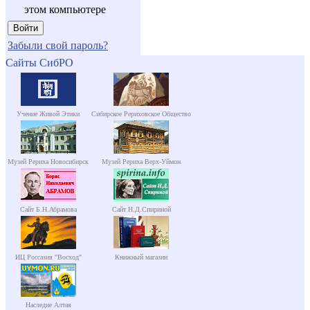
этом компьютере
Забыли свой пароль?
Сайты СибРО
Учение Живой Этики
Сибирское Рериховское Общество
Музей Рериха Новосибирск
Музей Рериха Верх-Уймон
Сайт Б.Н.Абрамова
Сайт Н.Д.Спириной
ИЦ Россазия "Восход"
Книжный магазин
Наследие Алтая