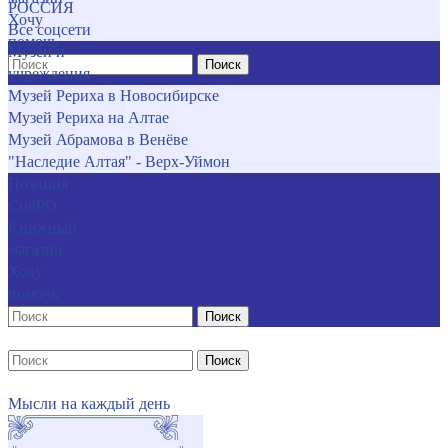
РОССИЯ
Хочу
Все соцсети
помочь
Музеи и
Поиск
учреждения
Музей Рериха в Новосибирске
Музей Рериха на Алтае
Музей Абрамова в Венёве
"Наследие Алтая" - Верх-Уймон
Позиция
СибРО
Книжный
магазин
Хочу
помочь
Поиск
Поиск
Мысли на каждый день