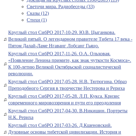
Светочи мира. Радиобеседы (33)
Сказы (12)
Стихи (1)
Круглый стол СибРО 2017-10-29. Ю.В. Цыганкова.
♫
Великий пятый. О легендарном правителе Тибета 17 века -
Пятом Далай-Ламе Нгаванг Лобсанг Гьяцо.
Круглый стол СибРО 2017-11-26. О.А. Ольховая.
«Появление Ленина примите, как знак чуткости Космоса».
♫
К 100-летию Великой Октябрьской социалистической
революции.
Круглый стол СибРО 2017-05-28. Н.В. Тютюгина. Образ
♫
Преподобного Сергия в творчестве Нестерова и Рериха
Круглый стол СибРО 2017-05-28. Л.П. Кукса. Кризис
♫
современного мировоззрения и пути его преодоления
Круглый стол СибРО 2017-04-30. В.Никишин. Портреты
♫
Н.К. Рериха
Круглый стол СибРО 2017-03-26. Д.Кшеновский.
♫
Духовные основы тибетской цивилизации. История и