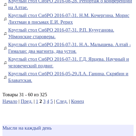
Круглый стол СибРО 2016-08-28. Репортаж о конференции
♫
на Алтае.
Круглый стол СибРО 2016-07-31. Н.М. Кочергина. Морис
♫
Лихтман в письмах Е.И. Рерих
Круглый стол СибРО 2016-07-31. Р.П. Кучуганова.
♫
Уймонские староверы.
Круглый стол СибРО 2016-07-31. Н.А. Малышева. Алтай -
♫
Гималаи: два магнита, два устоя.
Круглый стол СибРО 2016-07-31. Г.Д. Ярцева. Научный и
♫
человеческий подвиг.
Круглый стол СибРО 2016-05-29.Л.А. Ганина. Скрябин и
♫
Блаватская.
Товары 31 - 60 из 325
Начало
|
Пред.
|
1
2
3
4
5
|
След.
|
Конец
Мысли на каждый день