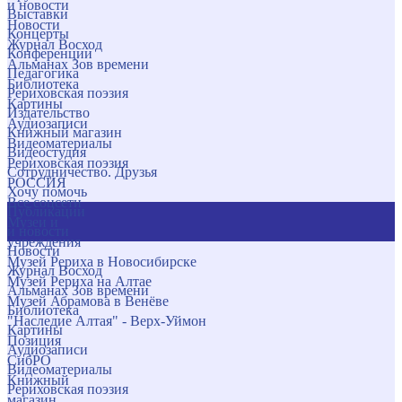
и новости
Выставки
Новости
Концерты
Журнал Восход
Конференции
Альманах Зов времени
Педагогика
Библиотека
Рериховская поэзия
Картины
Издательство
Аудиозаписи
Книжный магазин
Видеоматериалы
Видеостудия
Рериховская поэзия
Сотрудничество. Друзья
РОССИЯ
Хочу помочь
Все соцсети
Публикации
Музеи и
и новости
учреждения
Новости
Музей Рериха в Новосибирске
Журнал Восход
Музей Рериха на Алтае
Альманах Зов времени
Музей Абрамова в Венёве
Библиотека
"Наследие Алтая" - Верх-Уймон
Картины
Позиция
Аудиозаписи
СибРО
Видеоматериалы
Книжный
Рериховская поэзия
магазин