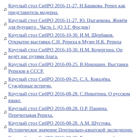
Круглый стол СибРО 2016-11-27. Н.Башкова. Рерих как
♫
представитель модерна.
Круглый стол СибРО 2016-11-27. Ю. Цыганкова. Живём
♫
для будущего . Часть 1. (О З.Г. Фосдик)
Круглый стол СибРО 2016-10-30. И.М. Щербаков.
♫
Открытие выставки С.Н. Рериха в Музее Н.К. Рериха
Круглый стол СибРО 2016-10-30. Н.М. Кочергина. Он
♫
ведёт нас путями блага.
Круглый стол СибРО 2016-09-25. В.Никишин. Выставки
♫
Рерихов в СССР.
Круглый стол СибРО 2016-09-25. С.А. Ковалёва.
♫
Суждённые встречи.
Круглый стол СибРО 2016-08-28. С.Никитина. О русском
♫
языке.
Круглый стол СибРО 2016-08-28. О.Р. Пащина.
♫
Перечитывая Рериха.
Круглый стол СибРО 2016-08-28. А.М. Шустова.
♫
Историческое значение Центрально-азиатской экспедиции.