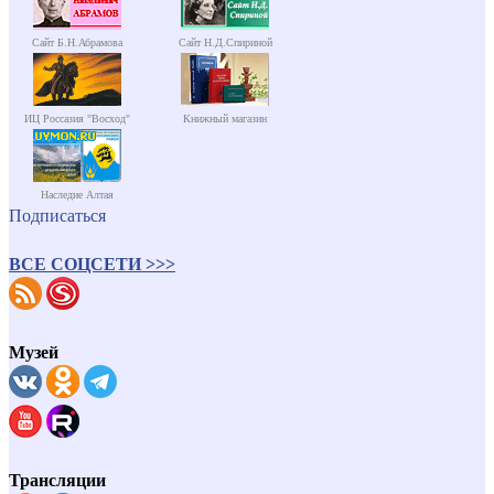
Сайт Б.Н.Абрамова
Сайт Н.Д.Спириной
ИЦ Россазия "Восход"
Книжный магазин
Наследие Алтая
Подписаться
ВСЕ СОЦСЕТИ >>>
Музей
Трансляции