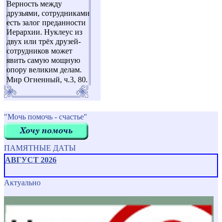
Верность между
друзьями, сотрудниками
есть залог преданности
Иерархии. Нуклеус из
двух или трёх друзей-
сотрудников может
явить самую мощную
опору великим делам.
Мир Огненный, ч.3, 80.
"Мочь помочь - счастье"
ПАМЯТНЫЕ ДАТЫ
АВГУСТ 2026
Актуально