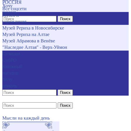
РОССИЯ
Хочу
Все соцсети
помочь
Музеи и
Поиск
учреждения
Музей Рериха в Новосибирске
Музей Рериха на Алтае
Музей Абрамова в Венёве
"Наследие Алтая" - Верх-Уймон
Позиция
СибРО
Книжный
магазин
Хочу
помочь
Поиск
Поиск
Мысли на каждый день