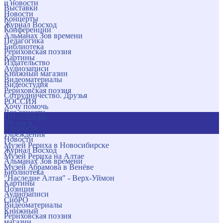
и новости
Выставки
Новости
Концерты
Журнал Восход
Конференции
Альманах Зов времени
Педагогика
Библиотека
Рериховская поэзия
Картины
Издательство
Аудиозаписи
Книжный магазин
Видеоматериалы
Видеостудия
Рериховская поэзия
Сотрудничество. Друзья
РОССИЯ
Хочу помочь
Все соцсети
Публикации
Музеи и
и новости
учреждения
Новости
Музей Рериха в Новосибирске
Журнал Восход
Музей Рериха на Алтае
Альманах Зов времени
Музей Абрамова в Венёве
Библиотека
"Наследие Алтая" - Верх-Уймон
Картины
Позиция
Аудиозаписи
СибРО
Видеоматериалы
Книжный
Рериховская поэзия
магазин