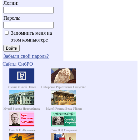
Логин:
Пароль:
Запомнить меня на
этом компьютере
Забыли свой пароль?
Сайты СибРО
Учение Живой Этики
Сибирское Рериховское Общество
Музей Рериха Новосибирск
Музей Рериха Верх-Уймон
Сайт Б.Н.Абрамова
Сайт Н.Д.Спириной