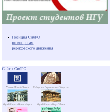
Позиция СибРО
по вопросам
рериховского движения
Сайты СибРО
Учение Живой Этики
Сибирское Рериховское Общество
Музей Рериха Новосибирск
Музей Рериха Верх-Уймон