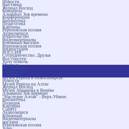
Новости
Выставки
Журнал Восход
Концерты
Альманах Зов времени
Конференции
Библиотека
Педагогика
Картины
Рериховская поэзия
Аудиозаписи
Издательство
Видеоматериалы
Книжный магазин
Рериховская поэзия
Видеостудия
РОССИЯ
Сотрудничество. Друзья
Все соцсети
Хочу помочь
Музеи и
Публикации
учреждения
и новости
Музей Рериха в Новосибирске
Новости
Музей Рериха на Алтае
Журнал Восход
Музей Абрамова в Венёве
Альманах Зов времени
"Наследие Алтая" - Верх-Уймон
Библиотека
Позиция
Картины
СибРО
Аудиозаписи
Книжный
Видеоматериалы
магазин
Рериховская поэзия
Хочу