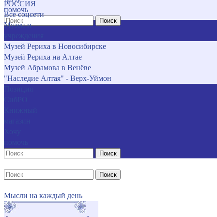
РОССИЯ
помочь
Все соцсети
Поиск
Музеи и
учреждения
Музей Рериха в Новосибирске
Музей Рериха на Алтае
Музей Абрамова в Венёве
"Наследие Алтая" - Верх-Уймон
Позиция
СибРО
Книжный
магазин
Хочу
помочь
Поиск
Поиск
Мысли на каждый день