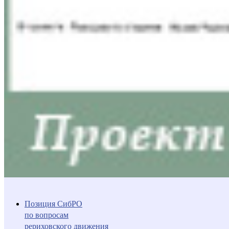
Позиция СибРО
по вопросам
рериховского движения