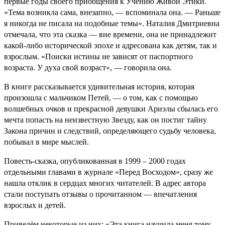
первые годы своего приобщения к Учению Живой Этики.
«Тема возникла сама, внезапно, — вспоминала она. — Раньше
я никогда не писала на подобные темы». Наталия Дмитриевна
отмечала, что эта сказка — вне времени, она не принадлежит
какой-либо исторической эпохе и адресована как детям, так и
взрослым. «Поиски истины не зависят от паспортного
возраста. У духа свой возраст», — говорила она.
В книге рассказывается удивительная история, которая
произошла с мальчиком Петей, — о том, как с помощью
волшебных очков и прекрасной девушки Ариэлы сбылась его
мечта попасть на неизвестную Звезду, как он постиг тайну
Закона причин и следствий, определяющего судьбу человека,
побывал в мире мыслей.
Повесть-сказка, опубликованная в 1999 – 2000 годах
отдельными главами в журнале «Перед Восходом», сразу же
нашла отклик в сердцах многих читателей. В адрес автора
стали поступать отзывы о прочитанном — впечатления
взрослых и детей.
Приведём некоторые из них: «Эта книга научила меня тому,