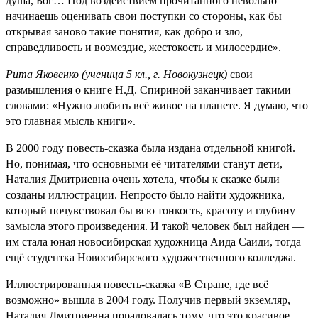
душа, Бог… Под воздействием прочитанного невольно
начинаешь оценивать свои поступки со стороны, как бы
открывая заново такие понятия, как добро и зло,
справедливость и возмездие, жестокость и милосердие».
Рита Яковенко (ученица 5 кл., г. Новокузнецк)
свои
размышления о книге Н.Д. Спириной заканчивает такими
словами: «Нужно любить всё живое на планете. Я думаю, что
это главная мысль книги».
В 2000 году повесть-сказка была издана отдельной книгой.
Но, понимая, что основными её читателями станут дети,
Наталия Дмитриевна очень хотела, чтобы к сказке были
созданы иллюстрации. Непросто было найти художника,
который почувствовал бы всю тонкость, красоту и глубину
замысла этого произведения. И такой человек был найден —
им стала юная новосибирская художница Аида Саиди, тогда
ещё студентка Новосибирского художественного колледжа.
Иллюстрированная повесть-сказка «В Стране, где всё
возможно» вышла в 2004 году. Получив первый экземляр,
Наталия Дмитриевна порадовалась тому, что это красивое