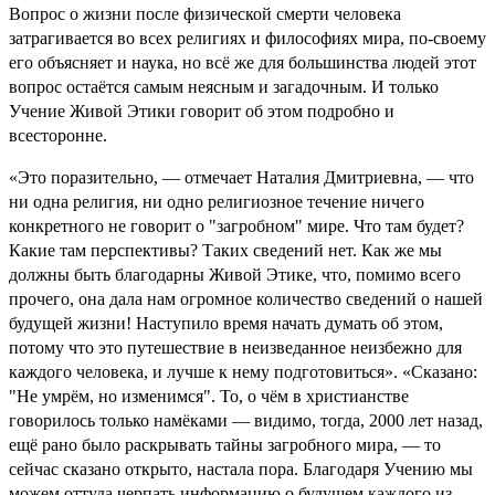
Вопрос о жизни после физической смерти человека
затрагивается во всех религиях и философиях мира, по-своему
его объясняет и наука, но всё же для большинства людей этот
вопрос остаётся самым неясным и загадочным. И только
Учение Живой Этики говорит об этом подробно и
всесторонне.
«Это поразительно, — отмечает Наталия Дмитриевна, — что
ни одна религия, ни одно религиозное течение ничего
конкретного не говорит о "загробном" мире. Что там будет?
Какие там перспективы? Таких сведений нет. Как же мы
должны быть благодарны Живой Этике, что, помимо всего
прочего, она дала нам огромное количество сведений о нашей
будущей жизни! Наступило время начать думать об этом,
потому что это путешествие в неизведанное неизбежно для
каждого человека, и лучше к нему подготовиться». «Сказано:
"Не умрём, но изменимся". То, о чём в христианстве
говорилось только намёками — видимо, тогда, 2000 лет назад,
ещё рано было раскрывать тайны загробного мира, — то
сейчас сказано открыто, настала пора. Благодаря Учению мы
можем оттуда черпать информацию о будущем каждого из