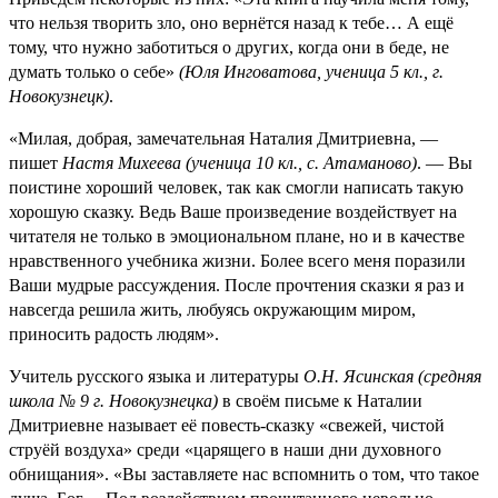
что нельзя творить зло, оно вернётся назад к тебе… А ещё
тому, что нужно заботиться о других, когда они в беде, не
думать только о себе»
(Юля Инговатова, ученица 5 кл., г.
Новокузнецк)
.
«Милая, добрая, замечательная Наталия Дмитриевна, —
пишет
Настя Михеева (ученица 10 кл., с. Атаманово)
. — Вы
поистине хороший человек, так как смогли написать такую
хорошую сказку. Ведь Ваше произведение воздействует на
читателя не только в эмоциональном плане, но и в качестве
нравственного учебника жизни. Более всего меня поразили
Ваши мудрые рассуждения. После прочтения сказки я раз и
навсегда решила жить, любуясь окружающим миром,
приносить радость людям».
Учитель русского языка и литературы
О.Н. Ясинская (средняя
школа № 9 г. Новокузнецка)
в своём письме к Наталии
Дмитриевне называет её повесть-сказку «свежей, чистой
струёй воздуха» среди «царящего в наши дни духовного
обнищания». «Вы заставляете нас вспомнить о том, что такое