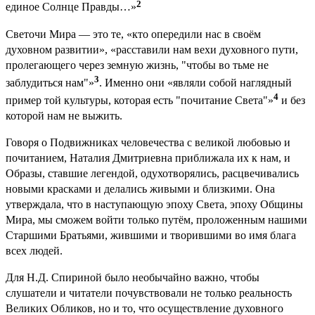
2
единое Солнце Правды…»
Светочи Мира — это те, «кто опередили нас в своём
духовном развитии», «расставили нам вехи духовного пути,
пролегающего через земную жизнь, "чтобы во тьме не
3
заблудиться нам"»
. Именно они «являли собой наглядный
4
пример той культуры, которая есть "почитание Света"»
и без
которой нам не выжить.
Говоря о Подвижниках человечества с великой любовью и
почитанием, Наталия Дмитриевна приближала их к нам, и
Образы, ставшие легендой, одухотворялись, расцвечивались
новыми красками и делались живыми и близкими. Она
утверждала, что в наступающую эпоху Света, эпоху Общины
Мира, мы сможем войти только путём, проложенным нашими
Старшими Братьями, жившими и творившими во имя блага
всех людей.
Для Н.Д. Спириной было необычайно важно, чтобы
слушатели и читатели почувствовали не только реальность
Великих Обликов, но и то, что осуществление духовного