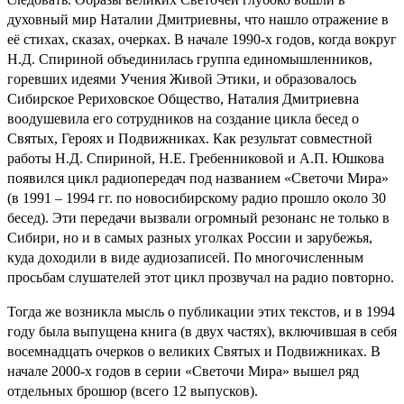
духовный мир Наталии Дмитриевны, что нашло отражение в
её стихах, сказах, очерках. В начале 1990-х годов, когда вокруг
Н.Д. Спириной объединилась группа единомышленников,
горевших идеями Учения Живой Этики, и образовалось
Сибирское Рериховское Общество, Наталия Дмитриевна
воодушевила его сотрудников на создание цикла бесед о
Святых, Героях и Подвижниках. Как результат совместной
работы Н.Д. Спириной, Н.Е. Гребенниковой и А.П. Юшкова
появился цикл радиопередач под названием «Светочи Мира»
(в 1991 – 1994 гг. по новосибирскому радио прошло около 30
бесед). Эти передачи вызвали огромный резонанс не только в
Сибири, но и в самых разных уголках России и зарубежья,
куда доходили в виде аудиозаписей. По многочисленным
просьбам слушателей этот цикл прозвучал на радио повторно.
Тогда же возникла мысль о публикации этих текстов, и в 1994
году была выпущена книга (в двух частях), включившая в себя
восемнадцать очерков о великих Святых и Подвижниках. В
начале 2000-х годов в серии «Светочи Мира» вышел ряд
отдельных брошюр (всего 12 выпусков).