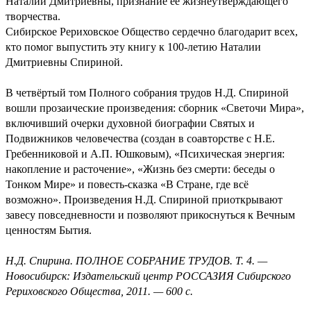
Наталии Дмитриевны, признание её жизнеутверждающего
творчества.
Сибирское Рериховское Общество сердечно благодарит всех,
кто помог выпустить эту книгу к 100-летию Наталии
Дмитриевны Спириной.
В четвёртый том Полного собрания трудов Н.Д. Спириной
вошли прозаические произведения: сборник «Светочи Мира»,
включивший очерки духовной биографии Святых и
Подвижников человечества (создан в соавторстве с Н.Е.
Гребенниковой и А.П. Юшковым), «Психическая энергия:
накопление и расточение», «Жизнь без смерти: беседы о
Тонком Мире» и повесть-сказка «В Стране, где всё
возможно». Произведения Н.Д. Спириной приоткрывают
завесу повседневности и позволяют прикоснуться к Вечным
ценностям Бытия.
Н.Д. Спирина. ПОЛНОЕ СОБРАНИЕ ТРУДОВ. Т. 4. —
Новосибирск: Издательский центр РОССАЗИЯ Сибирского
Рериховского Общества, 2011. — 600 с.