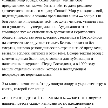
«Тонкий Мир гораздо более реален, чем мы себе
представляем, он, может быть, в чём-то даже реальнее
физического, плотного мира»; «Тонкий Мир у каждого свой,
индивидуальный, а законы пребывания в нём — общие. Он
безграничен и прекрасен; всё, что хочет человек увидеть там,
он и увидит», — утверждала она. Аудиозаписи этих
семинаров тут же становились достоянием Рериховских
обществ, представители которых съезжались в Новосибирск
на ежемесячные «круглые столы». Беседы о «жизни без
смерти», широко разошедшиеся по стране и за её пределами,
вызвали всплеск интереса к этой теме. Вскоре тексты бесед с
комментариями были подготовлены для публикации и
напечатаны в журнале «Перед Восходом», а в 1999 году
вышли отдельной книгой, которая в последующем
неоднократно переиздавалась.
Эта книга помогает найти духовную опору и укрепляет веру в
жизнь, которой нет конца.
«В СТРАНЕ, ГДЕ ВСЁ ВОЗМОЖНО» — так Н.Д. Спирина
назвала повесть-сказку, написанную по вдохновению в