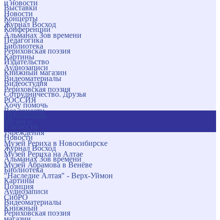
и новости
Выставки
Новости
Концерты
Журнал Восход
Конференции
Альманах Зов времени
Педагогика
Библиотека
Рериховская поэзия
Картины
Издательство
Аудиозаписи
Книжный магазин
Видеоматериалы
Видеостудия
Рериховская поэзия
Сотрудничество. Друзья
РОССИЯ
Хочу помочь
Все соцсети
Публикации
Музеи и
и новости
учреждения
Новости
Музей Рериха в Новосибирске
Журнал Восход
Музей Рериха на Алтае
Альманах Зов времени
Музей Абрамова в Венёве
Библиотека
"Наследие Алтая" - Верх-Уймон
Картины
Позиция
Аудиозаписи
СибРО
Видеоматериалы
Книжный
Рериховская поэзия
магазин