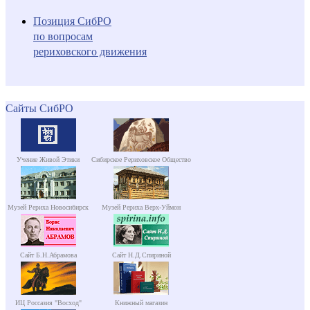
Позиция СибРО
по вопросам
рериховского движения
Сайты СибРО
Учение Живой Этики
Сибирское Рериховское Общество
Музей Рериха Новосибирск
Музей Рериха Верх-Уймон
Сайт Б.Н.Абрамова
Сайт Н.Д.Спириной
ИЦ Россазия "Восход"
Книжный магазин