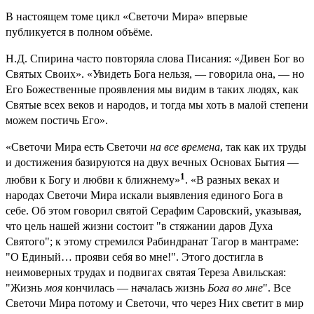
В настоящем томе цикл «Светочи Мира» впервые
публикуется в полном объёме.
Н.Д. Спирина часто повторяла слова Писания: «Дивен Бог во
Святых Своих». «Увидеть Бога нельзя, — говорила она, — но
Его Божественные проявления мы видим в таких людях, как
Святые всех веков и народов, и тогда мы хоть в малой степени
можем постичь Его».
«Светочи Мира есть Светочи
на все времена
, так как их труды
и достижения базируются на двух вечных Основах Бытия —
1
любви к Богу и любви к ближнему»
. «В разных веках и
народах Светочи Мира искали выявления единого Бога в
себе. Об этом говорил святой Серафим Саровский, указывая,
что цель нашей жизни состоит "в стяжании даров Духа
Святого"; к этому стремился Рабиндранат Тагор в мантраме:
"О Единый… прояви себя во мне!". Этого достигла в
неимоверных трудах и подвигах святая Тереза Авильская:
"Жизнь
моя
кончилась — началась жизнь
Бога во мне
". Все
Светочи Мира потому и Светочи, что через Них светит в мир