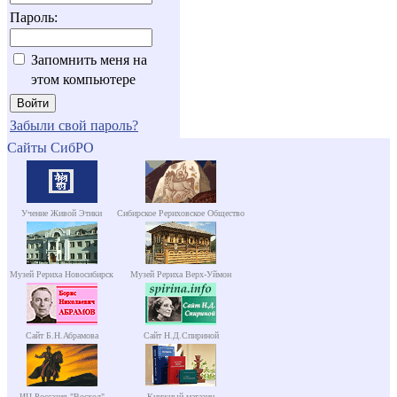
Пароль:
Запомнить меня на
этом компьютере
Забыли свой пароль?
Сайты СибРО
Учение Живой Этики
Сибирское Рериховское Общество
Музей Рериха Новосибирск
Музей Рериха Верх-Уймон
Сайт Б.Н.Абрамова
Сайт Н.Д.Спириной
ИЦ Россазия "Восход"
Книжный магазин