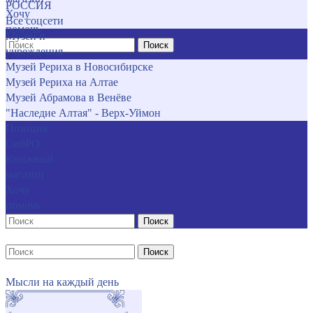
РОССИЯ
Хочу
Все соцсети
помочь
Музеи и
Поиск
учреждения
Музей Рериха в Новосибирске
Музей Рериха на Алтае
Музей Абрамова в Венёве
"Наследие Алтая" - Верх-Уймон
Позиция
СибРО
Книжный
магазин
Хочу
помочь
Поиск
Поиск
Мысли на каждый день