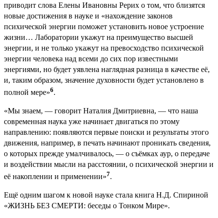
приводит слова Елены Ивановны Рерих о том, что близятся
новые достижения в науке и «нахождение законов
психической энергии поможет установить новое устроение
жизни… Лаборатории укажут на преимущество высшей
энергии, и не только укажут на превосходство психической
энергии человека над всеми до сих пор известными
энергиями, но будет уявлена наглядная разница в качестве её,
и, таким образом, значение духовности будет установлено в
6
полной мере»
.
«Мы знаем, — говорит Наталия Дмитриевна, — что наша
современная наука уже начинает двигаться по этому
направлению: появляются первые поиски и результаты этого
движения, например, в печать начинают проникать сведения,
о которых прежде умалчивалось, — о съёмках аур, о передаче
и воздействии мысли на расстоянии, о психической энергии и
7
её накоплении и применении»
.
Ещё одним шагом к новой науке стала книга Н.Д. Спириной
«ЖИЗНЬ БЕЗ СМЕРТИ: беседы о Тонком Мире».