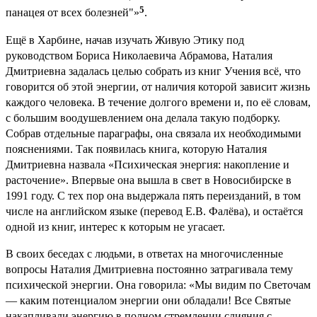
5
панацея от всех болезней"»
.
Ещё в Харбине, начав изучать Живую Этику под
руководством Бориса Николаевича Абрамова, Наталия
Дмитриевна задалась целью собрать из книг Учения всё, что
говорится об этой энергии, от наличия которой зависит жизнь
каждого человека. В течение долгого времени и, по её словам,
с большим воодушевлением она делала такую подборку.
Собрав отдельные параграфы, она связала их необходимыми
пояснениями. Так появилась книга, которую Наталия
Дмитриевна назвала «Психическая энергия: накопление и
расточение». Впервые она вышла в свет в Новосибирске в
1991 году. С тех пор она выдержала пять переизданий, в том
числе на английском языке (перевод Е.В. Фалёва), и остаётся
одной из книг, интерес к которым не угасает.
В своих беседах с людьми, в ответах на многочисленные
вопросы Наталия Дмитриевна постоянно затрагивала тему
психической энергии. Она говорила: «Мы видим по Светочам
— каким потенциалом энергии они обладали! Все Святые
накапливали энергию в полном стремлении слияния с