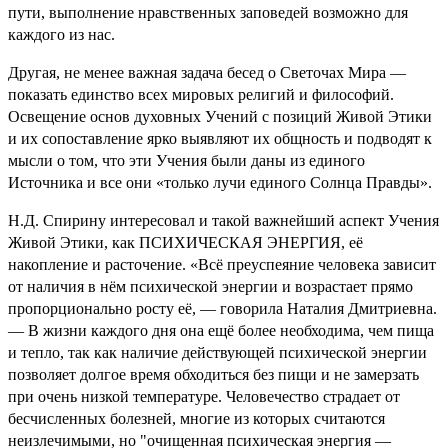
пути, выполнение нравственных заповедей возможно для
каждого из нас.
Другая, не менее важная задача бесед о Светочах Мира —
показать единство всех мировых религий и философий.
Освещение основ духовных Учений с позиций Живой Этики
и их сопоставление ярко выявляют их общность и подводят к
мысли о том, что эти Учения были даны из единого
Источника и все они «только лучи единого Солнца Правды».
Н.Д. Спирину интересовал и такой важнейший аспект Учения
Живой Этики, как ПСИХИЧЕСКАЯ ЭНЕРГИЯ, её
накопление и расточение. «Всё преуспеяние человека зависит
от наличия в нём психической энергии и возрастает прямо
пропорционально росту её, — говорила Наталия Дмитриевна.
— В жизни каждого дня она ещё более необходима, чем пища
и тепло, так как наличие действующей психической энергии
позволяет долгое время обходиться без пищи и не замерзать
при очень низкой температуре. Человечество страдает от
бесчисленных болезней, многие из которых считаются
неизлечимыми, но "очищенная психическая энергия —