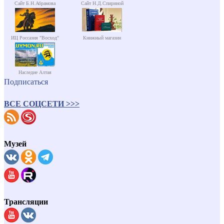
Сайт Б.Н.Абрамова
Сайт Н.Д.Спириной
ИЦ Россазия "Восход"
Книжный магазин
Наследие Алтая
Подписаться
ВСЕ СОЦСЕТИ >>>
Музей
Трансляции