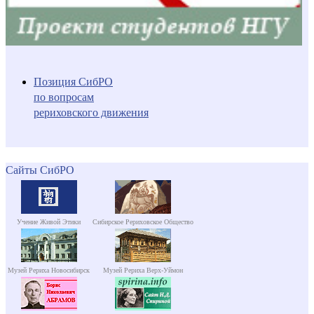
Позиция СибРО
по вопросам
рериховского движения
Сайты СибРО
Учение Живой Этики
Сибирское Рериховское Общество
Музей Рериха Новосибирск
Музей Рериха Верх-Уймон