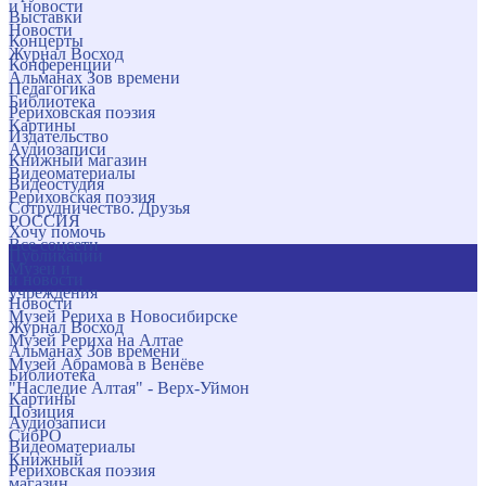
и новости
Выставки
Новости
Концерты
Журнал Восход
Конференции
Альманах Зов времени
Педагогика
Библиотека
Рериховская поэзия
Картины
Издательство
Аудиозаписи
Книжный магазин
Видеоматериалы
Видеостудия
Рериховская поэзия
Сотрудничество. Друзья
РОССИЯ
Хочу помочь
Все соцсети
Публикации
Музеи и
и новости
учреждения
Новости
Музей Рериха в Новосибирске
Журнал Восход
Музей Рериха на Алтае
Альманах Зов времени
Музей Абрамова в Венёве
Библиотека
"Наследие Алтая" - Верх-Уймон
Картины
Позиция
Аудиозаписи
СибРО
Видеоматериалы
Книжный
Рериховская поэзия
магазин