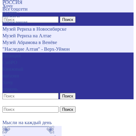
РОССИЯ
Хочу
Все соцсети
помочь
Музеи и
Поиск
учреждения
Музей Рериха в Новосибирске
Музей Рериха на Алтае
Музей Абрамова в Венёве
"Наследие Алтая" - Верх-Уймон
Позиция
СибРО
Книжный
магазин
Хочу
помочь
Поиск
Поиск
Мысли на каждый день