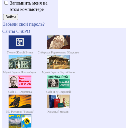
Запомнить меня на
этом компьютере
Забыли свой пароль?
Сайты СибРО
Учение Живой Этики
Сибирское Рериховское Общество
Музей Рериха Новосибирск
Музей Рериха Верх-Уймон
Сайт Б.Н.Абрамова
Сайт Н.Д.Спириной
ИЦ Россазия "Восход"
Книжный магазин