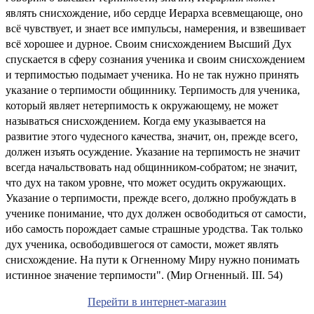
являть снисхождение, ибо сердце Иерарха всевмещающе, оно
всё чувствует, и знает все импульсы, намерения, и взвешивает
всё хорошее и дурное. Своим снисхождением Высший Дух
спускается в сферу сознания ученика и своим снисхождением
и терпимостью подымает ученика. Но не так нужно принять
указание о терпимости общиннику. Терпимость для ученика,
который являет нетерпимость к окружающему, не может
называться снисхождением. Когда ему указывается на
развитие этого чудесного качества, значит, он, прежде всего,
должен изъять осуждение. Указание на терпимость не значит
всегда начальствовать над общинником-собратом; не значит,
что дух на таком уровне, что может осудить окружающих.
Указание о терпимости, прежде всего, должно пробуждать в
ученике понимание, что дух должен освободиться от самости,
ибо самость порождает самые страшные уродства. Так только
дух ученика, освободившегося от самости, может являть
снисхождение. На пути к Огненному Миру нужно понимать
истинное значение терпимости". (Мир Огненный. III. 54)
Перейти в интернет-магазин