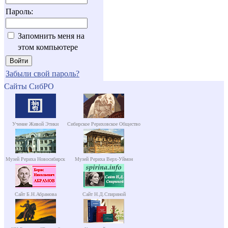
Пароль:
Запомнить меня на
этом компьютере
Забыли свой пароль?
Сайты СибРО
Учение Живой Этики
Сибирское Рериховское Общество
Музей Рериха Новосибирск
Музей Рериха Верх-Уймон
Сайт Б.Н.Абрамова
Сайт Н.Д.Спириной