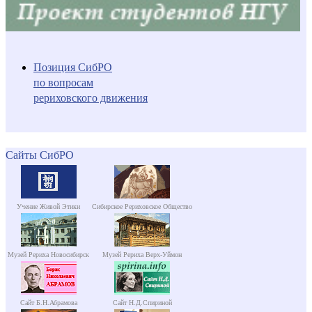
Позиция СибРО
по вопросам
рериховского движения
Сайты СибРО
Учение Живой Этики
Сибирское Рериховское Общество
Музей Рериха Новосибирск
Музей Рериха Верх-Уймон
Сайт Б.Н.Абрамова
Сайт Н.Д.Спириной