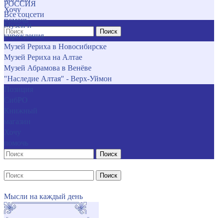
РОССИЯ
Хочу
Все соцсети
помочь
Музеи и
Поиск
учреждения
Музей Рериха в Новосибирске
Музей Рериха на Алтае
Музей Абрамова в Венёве
"Наследие Алтая" - Верх-Уймон
Позиция
СибРО
Книжный
магазин
Хочу
помочь
Поиск
Поиск
Мысли на каждый день