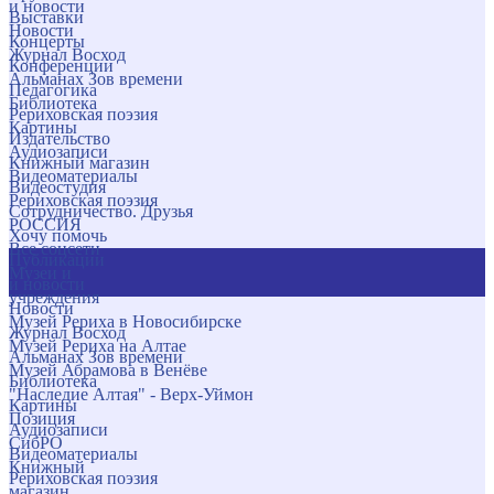
и новости
Выставки
Новости
Концерты
Журнал Восход
Конференции
Альманах Зов времени
Педагогика
Библиотека
Рериховская поэзия
Картины
Издательство
Аудиозаписи
Книжный магазин
Видеоматериалы
Видеостудия
Рериховская поэзия
Сотрудничество. Друзья
РОССИЯ
Хочу помочь
Все соцсети
Публикации
Музеи и
и новости
учреждения
Новости
Музей Рериха в Новосибирске
Журнал Восход
Музей Рериха на Алтае
Альманах Зов времени
Музей Абрамова в Венёве
Библиотека
"Наследие Алтая" - Верх-Уймон
Картины
Позиция
Аудиозаписи
СибРО
Видеоматериалы
Книжный
Рериховская поэзия
магазин