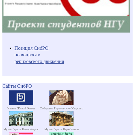
Позиция СибРО
по вопросам
рериховского движения
Сайты СибРО
Учение Живой Этики
Сибирское Рериховское Общество
Музей Рериха Новосибирск
Музей Рериха Верх-Уймон