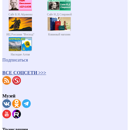
Сайт Б.Н.Абрамова
Сайт Н.Д.Спириной
ИЦ Россазия "Восход"
Книжный магазин
Наследие Алтая
Подписаться
ВСЕ СОЦСЕТИ >>>
Музей
Трансляции