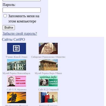
Пароль:
Запомнить меня на
этом компьютере
Забыли свой пароль?
Сайты СибРО
Учение Живой Этики
Сибирское Рериховское Общество
Музей Рериха Новосибирск
Музей Рериха Верх-Уймон
Сайт Б.Н.Абрамова
Сайт Н.Д.Спириной
ИЦ Россазия "Восход"
Книжный магазин