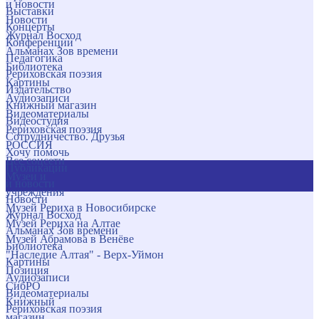
и новости
Выставки
Новости
Концерты
Журнал Восход
Конференции
Альманах Зов времени
Педагогика
Библиотека
Рериховская поэзия
Картины
Издательство
Аудиозаписи
Книжный магазин
Видеоматериалы
Видеостудия
Рериховская поэзия
Сотрудничество. Друзья
РОССИЯ
Хочу помочь
Все соцсети
Публикации
Музеи и
и новости
учреждения
Новости
Музей Рериха в Новосибирске
Журнал Восход
Музей Рериха на Алтае
Альманах Зов времени
Музей Абрамова в Венёве
Библиотека
"Наследие Алтая" - Верх-Уймон
Картины
Позиция
Аудиозаписи
СибРО
Видеоматериалы
Книжный
Рериховская поэзия
магазин