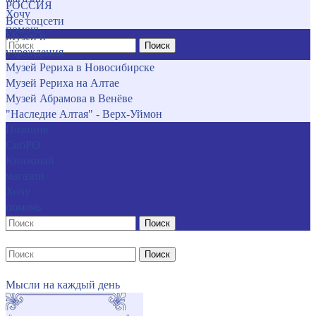
РОССИЯ
Хочу
Все соцсети
помочь
Музеи и
Поиск
учреждения
Музей Рериха в Новосибирске
Музей Рериха на Алтае
Музей Абрамова в Венёве
"Наследие Алтая" - Верх-Уймон
Позиция
СибРО
Книжный
магазин
Хочу
помочь
Поиск
Поиск
Мысли на каждый день