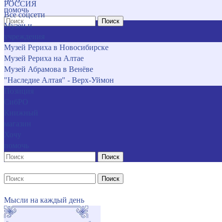
РОССИЯ
помочь
Все соцсети
Поиск
Музеи и
учреждения
Музей Рериха в Новосибирске
Музей Рериха на Алтае
Музей Абрамова в Венёве
"Наследие Алтая" - Верх-Уймон
Позиция
СибРО
Книжный
магазин
Хочу
помочь
Поиск
Поиск
Мысли на каждый день