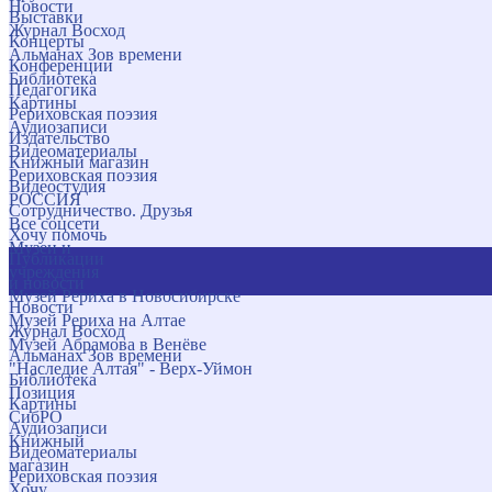
Новости
Выставки
Журнал Восход
Концерты
Альманах Зов времени
Конференции
Библиотека
Педагогика
Картины
Рериховская поэзия
Аудиозаписи
Издательство
Видеоматериалы
Книжный магазин
Рериховская поэзия
Видеостудия
РОССИЯ
Сотрудничество. Друзья
Все соцсети
Хочу помочь
Музеи и
Публикации
учреждения
и новости
Музей Рериха в Новосибирске
Новости
Музей Рериха на Алтае
Журнал Восход
Музей Абрамова в Венёве
Альманах Зов времени
"Наследие Алтая" - Верх-Уймон
Библиотека
Позиция
Картины
СибРО
Аудиозаписи
Книжный
Видеоматериалы
магазин
Рериховская поэзия
Хочу