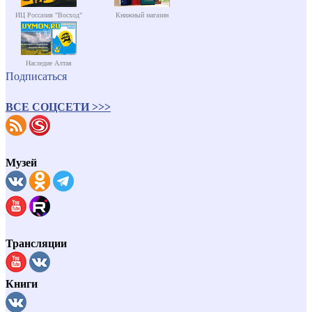
ИЦ Россазия "Восход"
Книжный магазин
Наследие Алтая
Подписаться
ВСЕ СОЦСЕТИ >>>
Музей
Трансляции
Книги