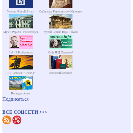
Учение Живой Этики
Сибирское Рериховское Общество
Музей Рериха Новосибирск
Музей Рериха Верх-Уймон
Сайт Б.Н.Абрамова
Сайт Н.Д.Спириной
ИЦ Россазия "Восход"
Книжный магазин
Наследие Алтая
Подписаться
ВСЕ СОЦСЕТИ >>>