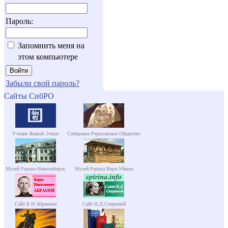
Пароль:
Запомнить меня на
этом компьютере
Забыли свой пароль?
Сайты СибРО
Учение Живой Этики
Сибирское Рериховское Общество
Музей Рериха Новосибирск
Музей Рериха Верх-Уймон
Сайт Б.Н.Абрамова
Сайт Н.Д.Спириной