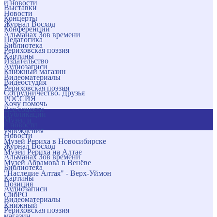
и новости
Выставки
Новости
Концерты
Журнал Восход
Конференции
Альманах Зов времени
Педагогика
Библиотека
Рериховская поэзия
Картины
Издательство
Аудиозаписи
Книжный магазин
Видеоматериалы
Видеостудия
Рериховская поэзия
Сотрудничество. Друзья
РОССИЯ
Хочу помочь
Все соцсети
Публикации
Музеи и
и новости
учреждения
Новости
Музей Рериха в Новосибирске
Журнал Восход
Музей Рериха на Алтае
Альманах Зов времени
Музей Абрамова в Венёве
Библиотека
"Наследие Алтая" - Верх-Уймон
Картины
Позиция
Аудиозаписи
СибРО
Видеоматериалы
Книжный
Рериховская поэзия
магазин