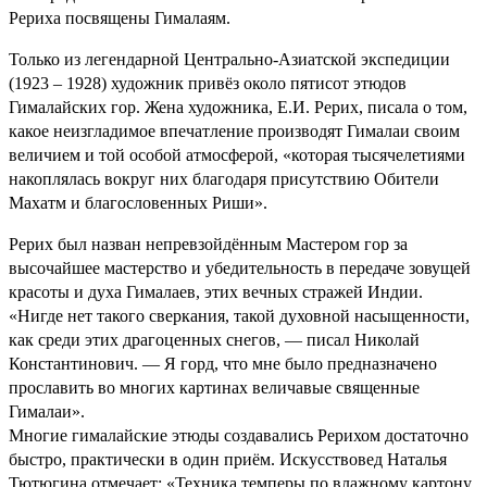
Рериха посвящены Гималаям.
Только из легендарной Центрально-Азиатской экспедиции
(1923 – 1928) художник привёз около пятисот этюдов
Гималайских гор. Жена художника, Е.И. Рерих, писала о том,
какое неизгладимое впечатление производят Гималаи своим
величием и той особой атмосферой, «которая тысячелетиями
накоплялась вокруг них благодаря присутствию Обители
Махатм и благословенных Риши».
Рерих был назван непревзойдённым Мастером гор за
высочайшее мастерство и убедительность в передаче зовущей
красоты и духа Гималаев, этих вечных стражей Индии.
«Нигде нет такого сверкания, такой духовной насыщенности,
как среди этих драгоценных снегов, — писал Николай
Константинович. — Я горд, что мне было предназначено
прославить во многих картинах величавые священные
Гималаи».
Многие гималайские этюды создавались Рерихом достаточно
быстро, практически в один приём. Искусствовед Наталья
Тютюгина отмечает: «Техника темперы по влажному картону