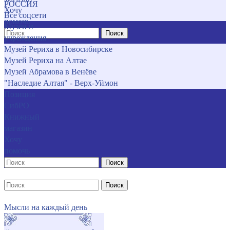
РОССИЯ
Хочу
Все соцсети
помочь
Музеи и
Поиск
учреждения
Музей Рериха в Новосибирске
Музей Рериха на Алтае
Музей Абрамова в Венёве
"Наследие Алтая" - Верх-Уймон
Позиция
СибРО
Книжный
магазин
Хочу
помочь
Поиск
Поиск
Мысли на каждый день