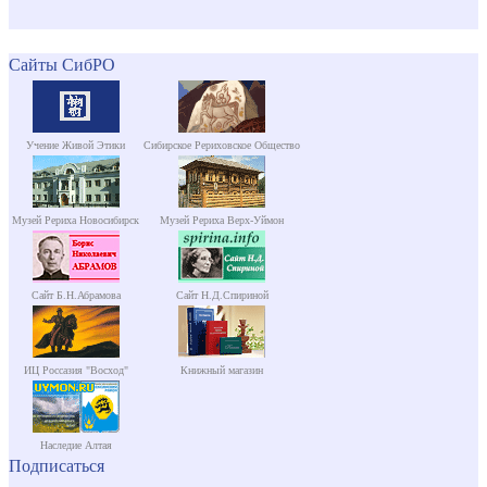
Сайты СибРО
Учение Живой Этики
Сибирское Рериховское Общество
Музей Рериха Новосибирск
Музей Рериха Верх-Уймон
Сайт Б.Н.Абрамова
Сайт Н.Д.Спириной
ИЦ Россазия "Восход"
Книжный магазин
Наследие Алтая
Подписаться