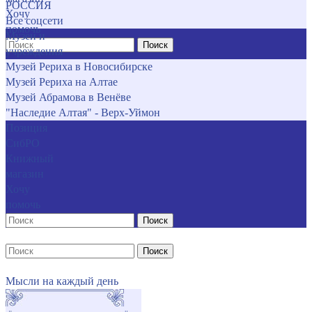
РОССИЯ
Хочу
Все соцсети
помочь
Музеи и
Поиск
учреждения
Музей Рериха в Новосибирске
Музей Рериха на Алтае
Музей Абрамова в Венёве
"Наследие Алтая" - Верх-Уймон
Позиция
СибРО
Книжный
магазин
Хочу
помочь
Поиск
Поиск
Мысли на каждый день