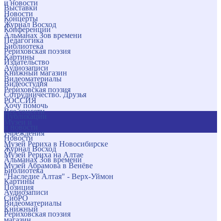
и новости
Выставки
Новости
Концерты
Журнал Восход
Конференции
Альманах Зов времени
Педагогика
Библиотека
Рериховская поэзия
Картины
Издательство
Аудиозаписи
Книжный магазин
Видеоматериалы
Видеостудия
Рериховская поэзия
Сотрудничество. Друзья
РОССИЯ
Хочу помочь
Все соцсети
Публикации
Музеи и
и новости
учреждения
Новости
Музей Рериха в Новосибирске
Журнал Восход
Музей Рериха на Алтае
Альманах Зов времени
Музей Абрамова в Венёве
Библиотека
"Наследие Алтая" - Верх-Уймон
Картины
Позиция
Аудиозаписи
СибРО
Видеоматериалы
Книжный
Рериховская поэзия
магазин