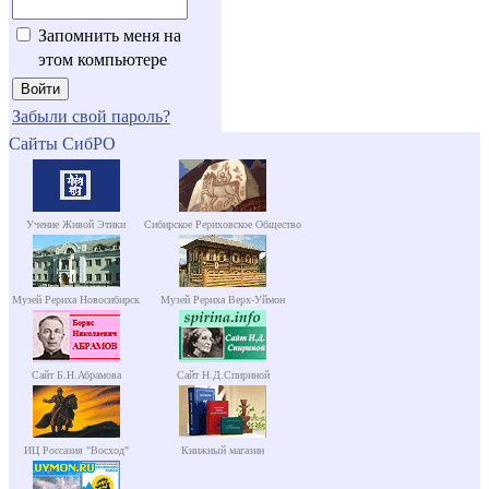
Запомнить меня на
этом компьютере
Забыли свой пароль?
Сайты СибРО
Учение Живой Этики
Сибирское Рериховское Общество
Музей Рериха Новосибирск
Музей Рериха Верх-Уймон
Сайт Б.Н.Абрамова
Сайт Н.Д.Спириной
ИЦ Россазия "Восход"
Книжный магазин