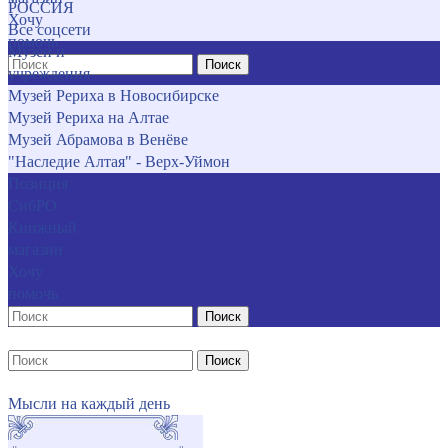
РОССИЯ
Хочу
Все соцсети
помочь
Музеи и
Поиск
учреждения
Музей Рериха в Новосибирске
Музей Рериха на Алтае
Музей Абрамова в Венёве
"Наследие Алтая" - Верх-Уймон
Позиция
СибРО
Книжный
магазин
Хочу
помочь
Поиск
Поиск
Мысли на каждый день