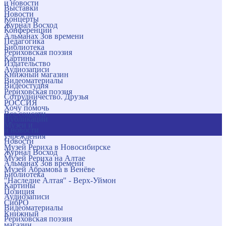
и новости
Выставки
Новости
Концерты
Журнал Восход
Конференции
Альманах Зов времени
Педагогика
Библиотека
Рериховская поэзия
Картины
Издательство
Аудиозаписи
Книжный магазин
Видеоматериалы
Видеостудия
Рериховская поэзия
Сотрудничество. Друзья
РОССИЯ
Хочу помочь
Все соцсети
Публикации
Музеи и
и новости
учреждения
Новости
Музей Рериха в Новосибирске
Журнал Восход
Музей Рериха на Алтае
Альманах Зов времени
Музей Абрамова в Венёве
Библиотека
"Наследие Алтая" - Верх-Уймон
Картины
Позиция
Аудиозаписи
СибРО
Видеоматериалы
Книжный
Рериховская поэзия
магазин