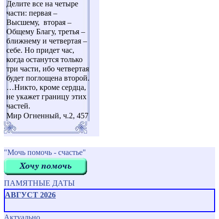
Делите все на четыре
части: первая –
Высшему, вторая –
Общему Благу, третья –
ближнему и четвертая –
себе. Но придет час,
когда останутся только
три части, ибо четвертая
будет поглощена второй.
…Никто, кроме сердца,
не укажет границу этих
частей.
Мир Огненный, ч.2, 457
"Мочь помочь - счастье"
ПАМЯТНЫЕ ДАТЫ
АВГУСТ 2026
Актуально