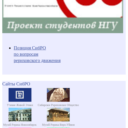
Позиция СибРО
по вопросам
рериховского движения
Сайты СибРО
Учение Живой Этики
Сибирское Рериховское Общество
Музей Рериха Новосибирск
Музей Рериха Верх-Уймон