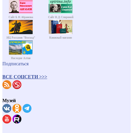
Сайт Б.Н.Абрамова
Сайт Н.Д.Спириной
ИЦ Россазия "Восход"
Книжный магазин
Наследие Алтая
Подписаться
ВСЕ СОЦСЕТИ >>>
Музей