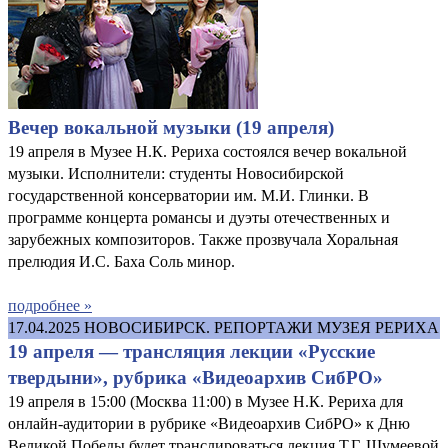
Вечер вокальной музыки (19 апреля)
19 апреля в Музее Н.К. Рериха состоялся вечер вокальной
музыки. Исполнители: студенты Новосибирской
государственной консерватории им. М.И. Глинки. В
программе концерта романсы и дуэты отечественных и
зарубежных композиторов. Также прозвучала Хоральная
прелюдия И.С. Баха Соль минор.
подробнее »
17.04.2025
НОВОСИБИРСК. РЕПОРТАЖИ МУЗЕЯ РЕРИХА
19 апреля — трансляция лекции «Русские
твердыни», рубрика «Видеоархив СибРО»
19 апреля в 15:00 (Москва 11:00) в Музее Н.К. Рериха для
онлайн-аудитории в рубрике «Видеоархив СибРО» к Дню
Великой Победы будет транслироваться лекция Т.Г. Шумеевой