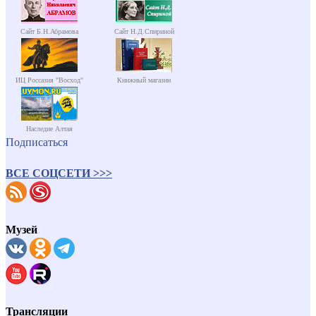
Сайт Б.Н.Абрамова
Сайт Н.Д.Спириной
ИЦ Россазия "Восход"
Книжный магазин
Наследие Алтая
Подписаться
ВСЕ СОЦСЕТИ >>>
Музей
Трансляции