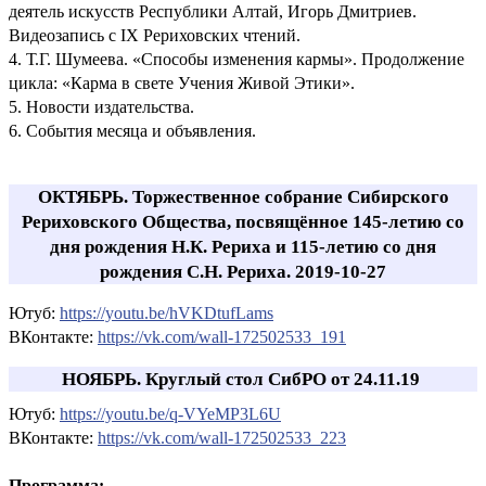
деятель искусств Республики Алтай, Игорь Дмитриев.
Видеозапись с IX Рериховских чтений.
4. Т.Г. Шумеева. «Способы изменения кармы». Продолжение
цикла: «Карма в свете Учения Живой Этики».
5. Новости издательства.
6. События месяца и объявления.
ОКТЯБРЬ. Торжественное собрание Сибирского
Рериховского Общества, посвящённое 145-летию со
дня рождения Н.К. Рериха и 115-летию со дня
рождения С.Н. Рериха. 2019-10-27
Ютуб:
https://youtu.be/hVKDtufLams
ВКонтакте:
https://vk.com/wall-172502533_191
НОЯБРЬ. Круглый стол СибРО от 24.11.19
Ютуб:
https://youtu.be/q-VYeMP3L6U
ВКонтакте:
https://vk.com/wall-172502533_223
Программа: