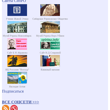
Сайты СибРО
Учение Живой Этики
Сибирское Рериховское Общество
Музей Рериха Новосибирск
Музей Рериха Верх-Уймон
Сайт Б.Н.Абрамова
Сайт Н.Д.Спириной
ИЦ Россазия "Восход"
Книжный магазин
Наследие Алтая
Подписаться
ВСЕ СОЦСЕТИ >>>