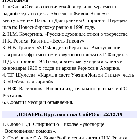
1. «Живая Этика о психической энергии». Фрагменты
радиобеседы из цикла «Беседы о Живой Этике» c
выступлением Наталии Дмитриевны Спириной. Передача
шла по Новосибирскому радио в 1990 году.
2. Н.М. Кочергина. «Русские духовные стихи в творчестве
Н.К. Рериха. Картина «Весть Тирону».
3. Н.В. Грипич. «З.Г. Фосдик о Рерихах». Выступление
завершится фрагментом из звукового письма З.Г. Фосдик к
Н.Д. Спириной 1978 года, а затем мы увидим архивные
кинокадры 1920-х годов из архива Рерихов в Америке.
4. Т.Г. Шумеева. «Карма в свете Учения Живой Этики», часть
3. «Победа над кармой».
5. Н.Ф. Василькова. Новости издательского центра СибРО
Россазия.
6. События месяца и объявления.
ДЕКАБРЬ. Круглый стол СибРО от 22.12.19
1. Слово Н.Д. Спириной о Николае Чудотворце
«Воплощённая помощь».
2. Сообщение С.А. Ковалёвой о серии картин Н.К. Рериха