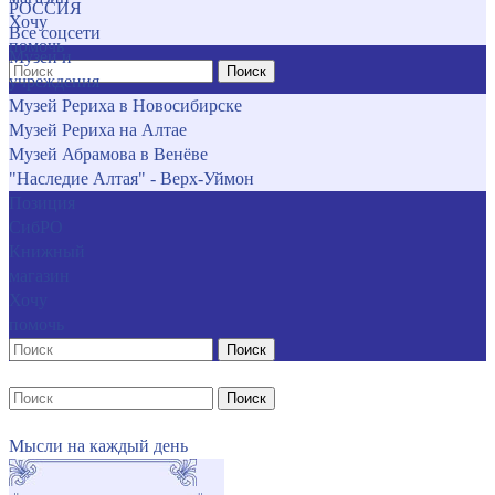
РОССИЯ
Хочу
Все соцсети
помочь
Музеи и
Поиск
учреждения
Музей Рериха в Новосибирске
Музей Рериха на Алтае
Музей Абрамова в Венёве
"Наследие Алтая" - Верх-Уймон
Позиция
СибРО
Книжный
магазин
Хочу
помочь
Поиск
Поиск
Мысли на каждый день