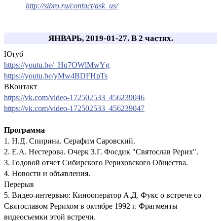
http://sibro.ru/contact/ask_us/
ЯНВАРЬ, 2019-01-27. В 2 частях.
Ютуб
https://youtu.be/_Hq7OWlMwYg
https://youtu.be/yMw4BDFHpTs
ВКонтакт
https://vk.com/video-172502533_456239046
https://vk.com/video-172502533_456239047
Пр
ограмма
1. Н.Д. Спирина. Серафим Саровский.
2. Е.А. Нестерова. Очерк З.Г. Фосдик "Святослав Рерих".
3. Годовой отчет Сибирского Рериховского Общества.
4. Новости и объявления.
Перерыв
5. Видео-интервью: Кинооператор А.Д. Фукс о встрече со
Святославом Рерихом в октябре 1992 г. Фрагменты
видеосъемки этой встречи.