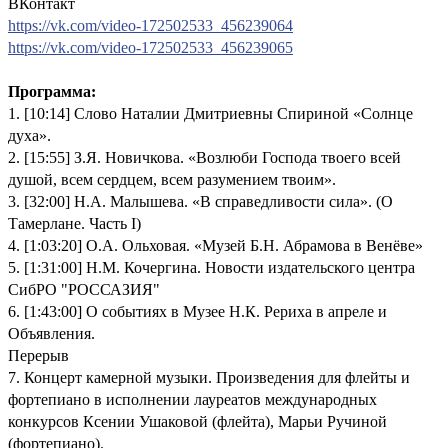
ВКонтакт
https://vk.com/video-172502533_456239064
https://vk.com/video-172502533_456239065
Программа:
1. [10:14] Слово Наталии Дмитриевны Спириной «Солнце
духа».
2. [15:55] З.Я. Новичкова. «Возлюби Господа твоего всей
душой, всем сердцем, всем разумением твоим».
3. [32:00] Н.А. Малышева. «В справедливости сила». (О
Тамерлане. Часть I)
4. [1:03:20] О.А. Ольховая. «Музей Б.Н. Абрамова в Венёве»
5. [1:31:00] Н.М. Кочергина. Новости издательского центра
СибРО "РОССАЗИЯ"
6. [1:43:00] О событиях в Музее Н.К. Рериха в апреле и
Объявления.
Перерыв
7. Концерт камерной музыки. Произведения для флейты и
фортепиано в исполнении лауреатов международных
конкурсов Ксении Ушаковой (флейта), Марьи Ручиной
(фортепиано).