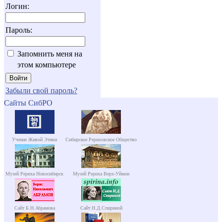
Логин:
Пароль:
Запомнить меня на
этом компьютере
Забыли свой пароль?
Сайты СибРО
Учение Живой Этики
Сибирское Рериховское Общество
Музей Рериха Новосибирск
Музей Рериха Верх-Уймон
Сайт Б.Н.Абрамова
Сайт Н.Д.Спириной