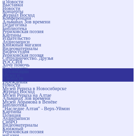
и новости
Выставки
Новости
Концерты
Журнал Восход
Конференции
Альманах Зов времени
Педагогика
Библиотека
Рериховская поэзия
Картины
Издательство
Аудиозаписи
Книжный магазин
Видеоматериалы
Видеостудия
Рериховская поэзия
Сотрудничество. Друзья
РОССИЯ
Хочу помочь
Все соцсети
Публикации
Музеи и
и новости
учреждения
Новости
Музей Рериха в Новосибирске
Журнал Восход
Музей Рериха на Алтае
Альманах Зов времени
Музей Абрамова в Венёве
Библиотека
"Наследие Алтая" - Верх-Уймон
Картины
Позиция
Аудиозаписи
СибРО
Видеоматериалы
Книжный
Рериховская поэзия
магазин