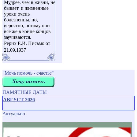
Мудрее, чем в жизни, не
бывает, и жизненные
уроки очень
болезненны, но,
вероятно, потому они
все же в конце концов
заучиваются.
Рерих Е.И. Письмо от
21.09.1937
"Мочь помочь - счастье"
ПАМЯТНЫЕ ДАТЫ
АВГУСТ 2026
Актуально