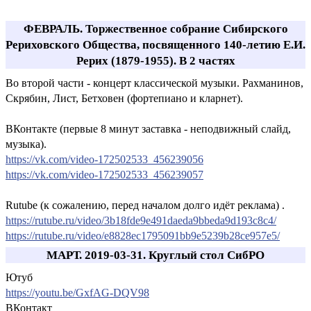
ФЕВРАЛЬ. Торжественное собрание Сибирского
Рериховского Общества, посвященного 140-летию Е.И.
Рерих (1879-1955). В 2 частях
Во второй части - концерт классической музыки. Рахманинов,
Скрябин, Лист, Бетховен (фортепиано и кларнет).
ВКонтакте (первые 8 минут заставка - неподвижный слайд,
музыка).
https://vk.com/video-172502533_456239056
https://vk.com/video-172502533_456239057
Rutube (к сожалению, перед началом долго идёт реклама) .
https://rutube.ru/video/3b18fde9e491daeda9bbeda9d193c8c4/
https://rutube.ru/video/e8828ec1795091bb9e5239b28ce957e5/
МАРТ. 2019-03-31. Круглый стол СибРО
Ютуб
https://youtu.be/GxfAG-DQV98
ВКонтакт