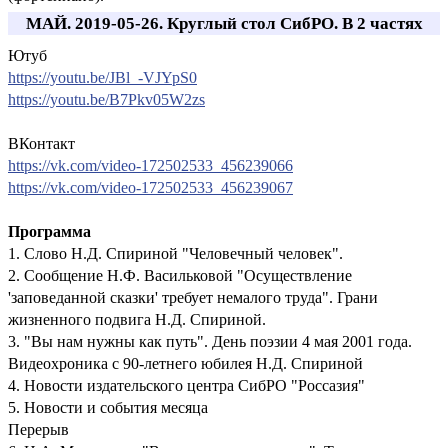
МАЙ. 2019-05-26. Круглый стол СибРО. В 2 частях
Ютуб
https://youtu.be/JBl_-VJYpS0
https://youtu.be/B7Pkv05W2zs
ВКонтакт
https://vk.com/video-172502533_456239066
https://vk.com/video-172502533_456239067
Программа
1. Слово Н.Д. Спириной "Человечный человек".
2. Сообщение Н.Ф. Васильковой "Осуществление
'заповеданной сказки' требует немалого труда". Грани
жизненного подвига Н.Д. Спириной.
3. "Вы нам нужны как путь". День поэзии 4 мая 2001 года.
Видеохроника с 90-летнего юбилея Н.Д. Спириной
4. Новости издательского центра СибРО "Россазия"
5. Новости и события месяца
Перерыв