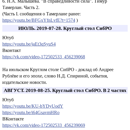
6. Н.А. Малышева. "В справедливости сила". Тимур
Тамерлан. Часть 2.
(Часть I. сообщения о Тамерлане ранее:
https://youtu.be/BFGxYfnLvfE?t=1574
)
ИЮЛЬ. 2019-07-28. Круглый стол СибРО
Ютуб
https://youtu.be/jaEt3qSyuS4
Вконтакт
https://vk.com/video-172502533_456239068
На июльском Круглом столе СибРО - доклад об Андрее
Рублёве и его эпохе, слово Н.Д. Спириной, события,
издательские новости.
АВГУСТ. 2019-08-25. Круглый стол СибРО. В 2 частях
Ютуб
https://youtu.be/KU-bYDyUodY
https://youtu.be/i64GsavmHRo
ВКонтакте
https://vk.com/video-172502533_456239069