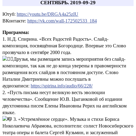
СЕНТЯБРЬ. 2019-09-29
Ютуб:
https://youtu.be/DRGA4a25zIU
ВКонтакте:
https://vk.com/wall-172502533_184
Программа:
1. Н.Д. Спирина. «Всех Радостей Радость». Слайд-
композиция, посвящённая Богородице. Впервые это Слово
прозвучало в сентябре 2000 года.
Друзья, мы размещаем запись мероприятия без слайд-
композиции, так как не до конца уверены в правомерности
размещения всех слайдов в постоянном доступе. Слово
Наталии Дмитриевны можно послушать в
аудиозаписи:
https://spirina.info/audio/66/228/
2. «Пусть письма несут великую весть эволюции
человечества». Сообщение Ю.В. Цыганковой об издании
двухтомника писем Елены Ивановны Рерих на английском
языке.
3. «Устремлённое сердце». Музыка и стихи Бориса
Николаевича Абрамова, исполнители: солист Новосибирского
театра оперы и балета Сергей Кузьмин, и заслуженный