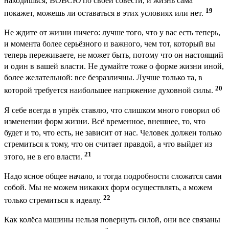
находишься, ВОВСЮ по своей совести, и жизнь сама
19
покажет, можешь ли оставаться в этих условиях или нет.
Не ждите от жизни ничего: лучше того, что у вас есть теперь,
и момента более серьёзного и важного, чем тот, который вы
теперь переживаете, не может быть, потому что он настоящий
и один в вашей власти. Не думайте тоже о форме жизни иной,
более желательной: все безразличны. Лучше только та, в
20
которой требуется наибольшее напряжение духовной силы.
Я себе всегда в упрёк ставлю, что слишком много говорил об
изменении форм жизни. Всё временное, внешнее, то, что
будет и то, что есть, не зависит от нас. Человек должен только
стремиться к тому, что он считает правдой, а что выйдет из
21
этого, не в его власти.
Надо ясное общее начало, и тогда подробности сложатся сами
собой. Мы не можем никаких форм осуществлять, а можем
22
только стремиться к идеалу.
Как колёса машины нельзя повернуть силой, они все связаны