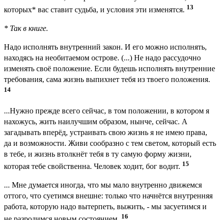
13
которых* вас ставит судьба, и условия эти изменятся.
* Так в книге.
Надо исполнять внутренний закон. И его можно исполнять,
находясь на необитаемом острове. (...) Не надо рассудочно
изменять своё положение. Если будешь исполнять внутренние
требования, сама жизнь выпихнет тебя из твоего положения.
14
...Нужно прежде всего сейчас, в том положении, в котором я
нахожусь, жить наилучшим образом, нынче, сейчас. А
загадывать вперёд, устраивать свою жизнь я не имею права,
да и возможности. Живи сообразно с тем светом, который есть
в тебе, и жизнь втолкнёт тебя в ту самую форму жизни,
15
которая тебе свойственна. Человек ходит, бог водит.
... Мне думается иногда, что мы мало внутренно движемся
оттого, что суетимся внешне: только что начнётся внутренняя
работа, которую надо вытерпеть, выжить, - мы засуетимся и
16
не разродимся новым состоянием.