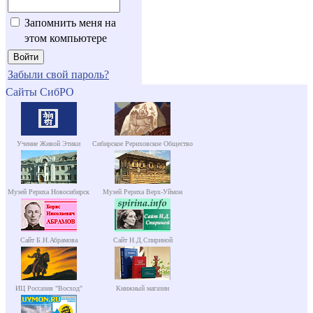
Запомнить меня на
этом компьютере
Забыли свой пароль?
Сайты СибРО
Учение Живой Этики
Сибирское Рериховское Общество
Музей Рериха Новосибирск
Музей Рериха Верх-Уймон
Сайт Б.Н.Абрамова
Сайт Н.Д.Спириной
ИЦ Россазия "Восход"
Книжный магазин