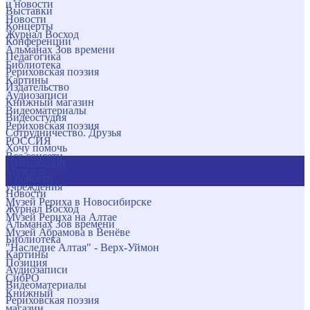
и новости
Выставки
Новости
Концерты
Журнал Восход
Конференции
Альманах Зов времени
Педагогика
Библиотека
Рериховская поэзия
Картины
Издательство
Аудиозаписи
Книжный магазин
Видеоматериалы
Видеостудия
Рериховская поэзия
Сотрудничество. Друзья
РОССИЯ
Хочу помочь
Все соцсети
Публикации
Музеи и
и новости
учреждения
Новости
Музей Рериха в Новосибирске
Журнал Восход
Музей Рериха на Алтае
Альманах Зов времени
Музей Абрамова в Венёве
Библиотека
"Наследие Алтая" - Верх-Уймон
Картины
Позиция
Аудиозаписи
СибРО
Видеоматериалы
Книжный
Рериховская поэзия
магазин