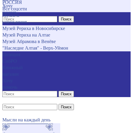
РОССИЯ
Хочу
Все соцсети
помочь
Музеи и
Поиск
учреждения
Музей Рериха в Новосибирске
Музей Рериха на Алтае
Музей Абрамова в Венёве
"Наследие Алтая" - Верх-Уймон
Позиция
СибРО
Книжный
магазин
Хочу
помочь
Поиск
Поиск
Мысли на каждый день