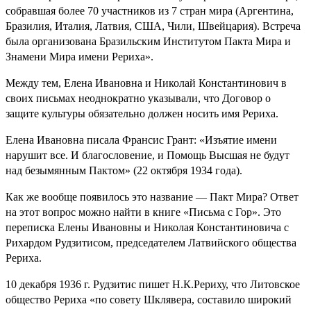
собравшая более 70 участников из 7 стран мира (Аргентина,
Бразилия, Италия, Латвия, США, Чили, Швейцария). Встреча
была организована Бразильским Институтом Пакта Мира и
Знамени Мира имени Рериха».
Между тем, Елена Ивановна и Николай Константинович в
своих письмах неоднократно указывали, что Договор о
защите культуры обязательно должен носить имя Рериха.
Елена Ивановна писала Франсис Грант: «Изъятие имени
нарушит все. И благословение, и Помощь Высшая не будут
над безымянным Пактом» (22 октября 1934 года).
Как же вообще появилось это название — Пакт Мира? Ответ
на этот вопрос можно найти в книге «Письма с Гор». Это
переписка Елены Ивановны и Николая Константиновича с
Рихардом Рудзитисом, председателем Латвийского общества
Рериха.
10 декабря 1936 г. Рудзитис пишет Н.К.Рериху, что Литовское
общество Рериха «по совету Шклявера, составило широкий