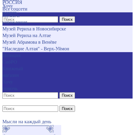
РОССИЯ
Хочу
Все соцсети
помочь
Музеи и
Поиск
учреждения
Музей Рериха в Новосибирске
Музей Рериха на Алтае
Музей Абрамова в Венёве
"Наследие Алтая" - Верх-Уймон
Позиция
СибРО
Книжный
магазин
Хочу
помочь
Поиск
Поиск
Мысли на каждый день