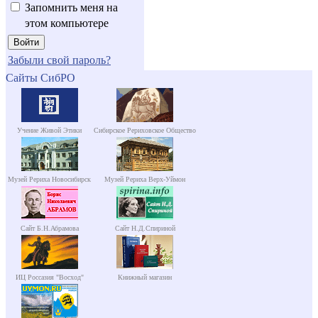
Запомнить меня на
этом компьютере
Забыли свой пароль?
Сайты СибРО
Учение Живой Этики
Сибирское Рериховское Общество
Музей Рериха Новосибирск
Музей Рериха Верх-Уймон
Сайт Б.Н.Абрамова
Сайт Н.Д.Спириной
ИЦ Россазия "Восход"
Книжный магазин