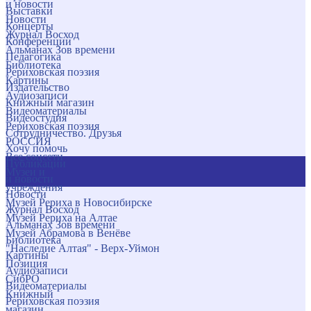
и новости
Выставки
Новости
Концерты
Журнал Восход
Конференции
Альманах Зов времени
Педагогика
Библиотека
Рериховская поэзия
Картины
Издательство
Аудиозаписи
Книжный магазин
Видеоматериалы
Видеостудия
Рериховская поэзия
Сотрудничество. Друзья
РОССИЯ
Хочу помочь
Все соцсети
Публикации
Музеи и
и новости
учреждения
Новости
Музей Рериха в Новосибирске
Журнал Восход
Музей Рериха на Алтае
Альманах Зов времени
Музей Абрамова в Венёве
Библиотека
"Наследие Алтая" - Верх-Уймон
Картины
Позиция
Аудиозаписи
СибРО
Видеоматериалы
Книжный
Рериховская поэзия
магазин