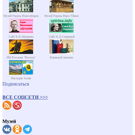
Музей Рериха Новосибирск
Музей Рериха Верх-Уймон
Сайт Б.Н.Абрамова
Сайт Н.Д.Спириной
ИЦ Россазия "Восход"
Книжный магазин
Наследие Алтая
Подписаться
ВСЕ СОЦСЕТИ >>>
Музей