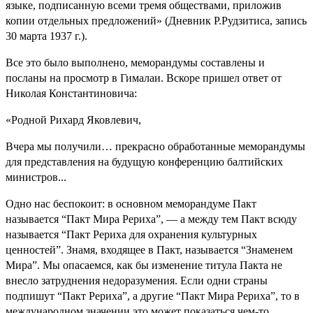
языке, подписанную всеми тремя обществами, приложив
копии отдельных предложений» (Дневник Р.Рудзитиса, запись
30 марта 1937 г.).
Все это было выполнено, меморандумы составлены и
посланы на просмотр в Гималаи. Вскоре пришел ответ от
Николая Константиновича:
«Родной Рихард Яковлевич,
Вчера мы получили… прекрасно обработанные меморандумы
для представления на будущую конференцию балтийских
министров...
Одно нас беспокоит: в основном меморандуме Пакт
называется “Пакт Мира Рериха”, — а между тем Пакт всюду
называется “Пакт Рериха для охранения культурных
ценностей”. Знамя, входящее в Пакт, называется “Знаменем
Мира”. Мы опасаемся, как бы изменение титула Пакта не
внесло затруднения недоразумения. Если одни страны
подпишут “Пакт Рериха”, а другие “Пакт Мира Рериха”, то в
международном значении это может показаться чем-то