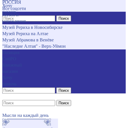
РОССИЯ
Хочу
Все соцсети
помочь
Музеи и
Поиск
учреждения
Музей Рериха в Новосибирске
Музей Рериха на Алтае
Музей Абрамова в Венёве
"Наследие Алтая" - Верх-Уймон
Позиция
СибРО
Книжный
магазин
Хочу
помочь
Поиск
Поиск
Мысли на каждый день