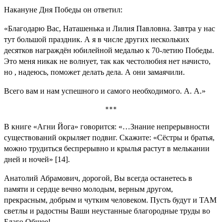
Накануне Дня Победы он ответил:
«Благодарю Вас, Наташенька и Лилия Павловна. Завтра у нас
тут большой праздник. А я в числе других нескольких
десятков награждён юбилейной медалью к 70-летию Победы.
Это меня никак не волнует, так как честолюбия нет начисто,
но , надеюсь, поможет делать дела. А они замаячили.
Всего вам и нам успешного и самого необходимого. А. А.»
 *** 
В книге «Агни Йога» говорится: «…Знание непрерывности
существований окрыляет подвиг. Скажите: «Сёстры и братья,
можно трудиться беспрерывно и крылья растут в мелькании
дней и ночей» [14].
Анатолий Абрамович, дорогой, Вы всегда останетесь в
памяти и сердце вечно молодым, верным другом,
прекрасным, добрым и чутким человеком. Пусть будут и ТАМ
светлы и радостны Ваши неустанные благородные труды во
Благо Общее!