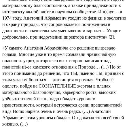
материальному благосостоянию, а также принадлежности к
интеллектуальной элите в научном сообществе. И вдруг… в
1974 году, Анатолий Абрамович уходит из физики в экологию
и охрану природы, что сопровождается понижением в
должности и значительным уменьшением зарплаты. Уходит
добровольно, при недоумении директора института» [2].
«У самого Анатолия Абрамовича его решение вызревало
годами. Многие уже в то время сознавали чрезвычайную
опасность угроз, которые со всех сторон нависают над
планетой из-за хамского отношения к Природе… (…) Но от
этого понимания до решения, что ТЫ, именно ТЫ, призван с
этим ужасом бороться — дистанция огромная. Чтобы её
одолеть, пойдя на СОЗНАТЕЛЬНЫЕ жертвы в планах
материального благополучия, карьерного роста, высоких
учёных степеней и т.п., надо обладать уровнем
нравственности, который встречается среди представителей
вида Homo Sapiens очень и очень редко. (…) Анатолий
Абрамович этим уровнем обладал. Он доказал это всей своей
жизнью. (…)