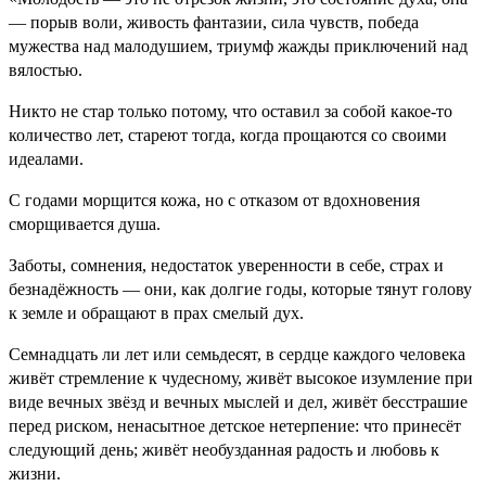
— порыв воли, живость фантазии, сила чувств, победа
мужества над малодушием, триумф жажды приключений над
вялостью.
Никто не стар только потому, что оставил за собой какое-то
количество лет, стареют тогда, когда прощаются со своими
идеалами.
С годами морщится кожа, но с отказом от вдохновения
сморщивается душа.
Заботы, сомнения, недостаток уверенности в себе, страх и
безнадёжность — они, как долгие годы, которые тянут голову
к земле и обращают в прах смелый дух.
Семнадцать ли лет или семьдесят, в сердце каждого человека
живёт стремление к чудесному, живёт высокое изумление при
виде вечных звёзд и вечных мыслей и дел, живёт бесстрашие
перед риском, ненасытное детское нетерпение: что принесёт
следующий день; живёт необузданная радость и любовь к
жизни.