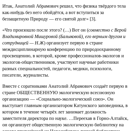
Итак, Анатолий Абрамович решил, что физика твёрдого тела
как-нибудь без него обойдётся, а вот вступиться за
беззащитную Природу — его святой долг» [3].
«Что произошло после этого? (…) Вот он (
совместно с Верой
Владимировной Мишуровой (Балыковой), его верным другом и
сотрудницей — Н.Ж
) организует первую в стране
междисциплинарную конференцию по природоохранному
просвещению, в которой, кроме профессионалов-экологов и
экологов-общественников, участвуют научные работники
разных специальностей, педагоги, медики, психологи,
писатели, журналисты.
Вместе с соратниками Анатолий Абрамович создаёт первую в
стране ОБЩЕСТВЕННУЮ экологическую всесоюзную
организацию — «Социально-экологический союз». Он
выступает главным организатором Катунского заповедника, в
котором в течение четырёх лет занимает должность
заместителя директора по науке. …Переехав в Горно-Алтайск,
он организует общественную экологическую библиотеку на