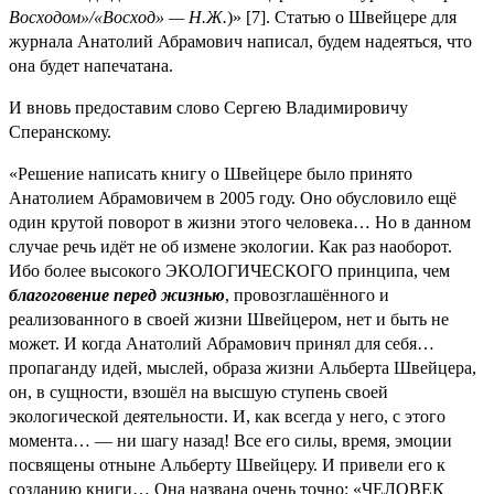
Восходом»/«Восход» — Н.Ж.
)» [7]. Статью о Швейцере для
журнала Анатолий Абрамович написал, будем надеяться, что
она будет напечатана.
И вновь предоставим слово Сергею Владимировичу
Сперанскому.
«Решение написать книгу о Швейцере было принято
Анатолием Абрамовичем в 2005 году. Оно обусловило ещё
один крутой поворот в жизни этого человека… Но в данном
случае речь идёт не об измене экологии. Как раз наоборот.
Ибо более высокого ЭКОЛОГИЧЕСКОГО принципа, чем
благоговение перед жизнью
, провозглашённого и
реализованного в своей жизни Швейцером, нет и быть не
может. И когда Анатолий Абрамович принял для себя…
пропаганду идей, мыслей, образа жизни Альберта Швейцера,
он, в сущности, взошёл на высшую ступень своей
экологической деятельности. И, как всегда у него, с этого
момента… — ни шагу назад! Все его силы, время, эмоции
посвящены отныне Альберту Швейцеру. И привели его к
созданию книги… Она названа очень точно: «ЧЕЛОВЕК