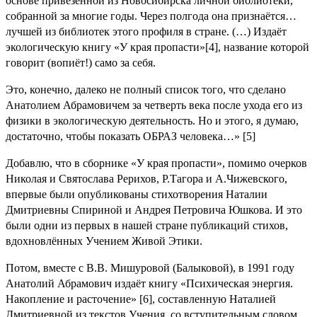
основе привезённой из Новосибирска личной библиотеки,
собранной за многие годы. Через полгода она признаётся…
лучшей из библиотек этого профиля в стране. (…) Издаёт
экологическую книгу «У края пропасти»[4], название которой
говорит (вопиёт!) само за себя.
Это, конечно, далеко не полный список того, что сделано
Анатолием Абрамовичем за четверть века после ухода его из
физики в экологическую деятельность. Но и этого, я думаю,
достаточно, чтобы показать ОБРАЗ человека…» [5]
Добавлю, что в сборнике «У края пропасти», помимо очерков
Николая и Святослава Рерихов, Р.Тагора и А.Чижевского,
впервые были опубликованы стихотворения Наталии
Дмитриевны Спириной и Андрея Петровича Юшкова. И это
были одни из первых в нашей стране публикаций стихов,
вдохновлённых Учением Живой Этики.
Потом, вместе с В.В. Мишуровой (Балыковой), в 1991 году
Анатолий Абрамович издаёт книгу «Психическая энергия.
Накопление и расточение» [6], составленную Наталией
Дмитриевной из текстов Учения, со вступительным словом