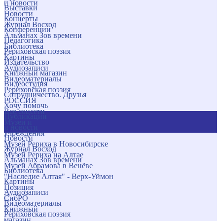
и новости
Выставки
Новости
Концерты
Журнал Восход
Конференции
Альманах Зов времени
Педагогика
Библиотека
Рериховская поэзия
Картины
Издательство
Аудиозаписи
Книжный магазин
Видеоматериалы
Видеостудия
Рериховская поэзия
Сотрудничество. Друзья
РОССИЯ
Хочу помочь
Все соцсети
Публикации
Музеи и
и новости
учреждения
Новости
Музей Рериха в Новосибирске
Журнал Восход
Музей Рериха на Алтае
Альманах Зов времени
Музей Абрамова в Венёве
Библиотека
"Наследие Алтая" - Верх-Уймон
Картины
Позиция
Аудиозаписи
СибРО
Видеоматериалы
Книжный
Рериховская поэзия
магазин