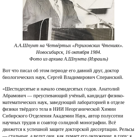
А.А.Шпунт на Четвёртых «Рериховских Чтениях».
Новосибирск, 16 октября 1984.
Фото из архива А.Шпунта (Израиль)
Вот что писал об этом периоде его давний друг, доктор
биологических наук, Сергей Владимирович Сперанский.
«Шестидесятые и начало семидесятых годов. Анатолий
Абрамович — преуспевающий учёный, кандидат физико-
математических наук, заведующий лабораторией в отделе
физики твёрдого тела в НИИ Неорганической Химии
Сибирского Отделения Академии Наук, автор полусотни
научных трудов и соавтор солидной монографии. Всё
движется к успешной защите докторской диссертации. Рельсы
— стальные, а ведут они, как думает его окружение, в гору: к