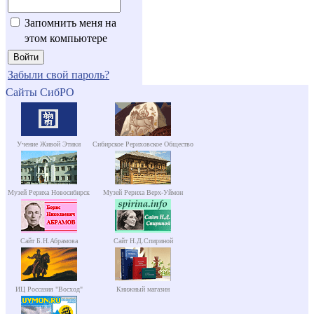
Запомнить меня на
этом компьютере
Забыли свой пароль?
Сайты СибРО
Учение Живой Этики
Сибирское Рериховское Общество
Музей Рериха Новосибирск
Музей Рериха Верх-Уймон
Сайт Б.Н.Абрамова
Сайт Н.Д.Спириной
ИЦ Россазия "Восход"
Книжный магазин