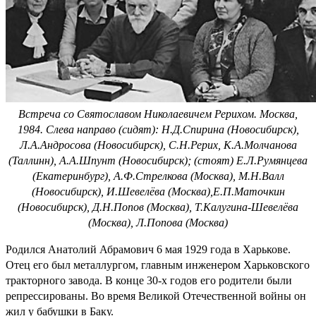
Встреча со Святославом Николаевичем Рерихом. Москва,
1984. Слева направо (сидят): Н.Д.Спирина (Новосибирск),
Л.А.Андросова (Новосибирск), С.Н.Рерих, К.А.Молчанова
(Таллинн), А.А.Шпунт (Новосибирск); (стоят) Е.Л.Румянцева
(Екатеринбург), А.Ф.Стрелкова (Москва), М.Н.Валл
(Новосибирск), И.Шевелёва (Москва),Е.П.Маточкин
(Новосибирск), Д.Н.Попов (Москва), Т.Калугина-Шевелёва
(Москва), Л.Попова (Москва)
Родился Анатолий Абрамович 6 мая 1929 года в Харькове.
Отец его был металлургом, главным инженером Харьковского
тракторного завода. В конце 30-х годов его родители были
репрессированы. Во время Великой Отечественной войны он
жил у бабушки в Баку.