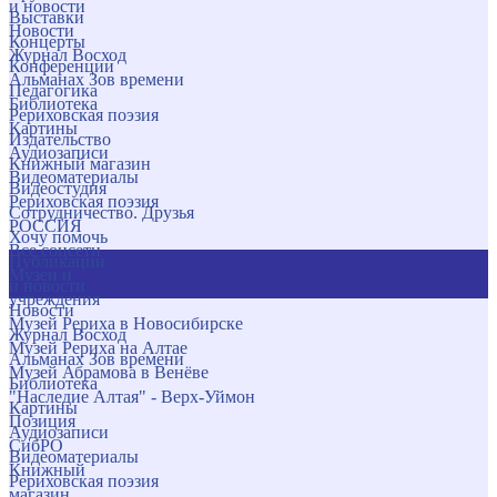
и новости
Выставки
Новости
Концерты
Журнал Восход
Конференции
Альманах Зов времени
Педагогика
Библиотека
Рериховская поэзия
Картины
Издательство
Аудиозаписи
Книжный магазин
Видеоматериалы
Видеостудия
Рериховская поэзия
Сотрудничество. Друзья
РОССИЯ
Хочу помочь
Все соцсети
Публикации
Музеи и
и новости
учреждения
Новости
Музей Рериха в Новосибирске
Журнал Восход
Музей Рериха на Алтае
Альманах Зов времени
Музей Абрамова в Венёве
Библиотека
"Наследие Алтая" - Верх-Уймон
Картины
Позиция
Аудиозаписи
СибРО
Видеоматериалы
Книжный
Рериховская поэзия
магазин