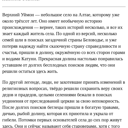
Верхний Уймон — небольшое село на Алтае, которому уже
около трёхсот лет. Оно имеет необычную историю
происхождения — вернее, таких историй несколько, и все их
знает каждый житель села. По одной из версий, несколько
семей шли в поисках загадочной страны Беловодье, и уже
потеряв надежду найти сказочную страну справедливости и
счастья, пришли в долину, окружённую со всех сторон горами
и водами Катуни. Прекрасная долина настолько понравилась
уставшим от долгих бесплодных поисков людям, что они
решили остаться здесь жить.
По другой легенде, люди, не захотевшие принять изменений в
религиозных вопросах, твёрдо решили сохранить веру своих
дедов и прадедов, целыми селениями бежали в поисках
уединения от преследований церкви за свою непокорность.
После долгих поисков беглецы пришли в богатую травами,
дичью, рыбой долину, которая их приютила и укрыла от
гибели. Потомки первых основателей села до сих пор живут
здесь. Они и сейчас называют себя староверами, хотя с того