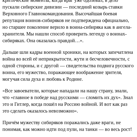
критические моменты, когда враг уже одолевал, в дело
пускали сибирские дивизии — последний козырь ставки
Верховного Главнокомандования. Высочайшая боевая
репутация воинов-сибиряков не подтверждена официально,
но старшее поколение верило в воина-сибиряка как в ангела-
хранителя. Мы нашли способ проверить легенду о воинах-
сибиряках. Она оказалась правдой…».
Дальше шли кадры военной хроники, на которых запечатлена
война во всей её неприкрытости, жути и бесчеловечности, с
одной стороны, и с другой — свидетельства подвига русского
воина, его мужество, поражающее воображение зрителя,
могучая сила духа и любовь к Родине.
«Все завоеватели, которые нападали на нашу страну, знали,
что «главное в победе над русскими — сломить их дух». Знал
это и Гитлер, когда пошёл на Россию войной. И вот как раз
это сделать оказалось невозможно».
Причём мужеству сибиряков поражались даже враги, не
понимая, как можно идти под пули, на танки — во весь рост!