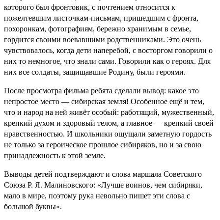
которого был фронтовик, с почтением относится к
пожелтевшим листочкам-письмам, пришедшим с фронта,
похоронкам, фотографиям, бережно хранимым в семье,
гордится своими воевавшими родственниками. Это очень
чувствовалось, когда дети наперебой, с восторгом говорили о
них то немногое, что знали сами. Говорили как о героях. Для
них все солдаты, защищавшие Родину, были героями.
После просмотра фильма ребята сделали вывод: какое это
непростое место — сибирская земля! Особенное ещё и тем,
что и народ на ней живёт особый: работящий, мужественный,
крепкий духом и здоровый телом, а главное — крепкий своей
нравственностью. И школьники ощущали заметную гордость
не только за героическое прошлое сибиряков, но и за свою
принадлежность к этой земле.
Выводы детей подтверждают и слова маршала Советского
Союза Р. Я. Малиновского: «Лучше воинов, чем сибиряки,
мало в мире, поэтому рука невольно пишет эти слова с
большой буквы».