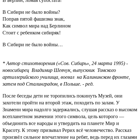
В Берлин, ломая супостата!
В Сибири не было войны?
Поправ пятой фашизма знак,
Как символ мира над Берлином
Стоит с ребенком сибиряк!
В Сибири не было войны…
* Автор стихотворения (
«Сов. Сибирь», 24 марта 1995
) -
новосибирец Владимир
Шевчук
, выпускник Томского
артиллерийского училища, воевал на Калининском фронте,
затем под Сталинградом, в Польше. - ред.
После беседы дети не торопились покинуть Музей, они
захотели пройти на второй этаж, походить по залам. У
Знамени мира надолго задержались, слушая рассказ о высоком
всепланетном значении этого символа, цель которого —
объединить все народы и утвердить на планете Мир и
Красоту. К этому призывал Рерих всё человечество. Рассказ
произвёл сильное впечатление на ребят, ведь перед их глазами