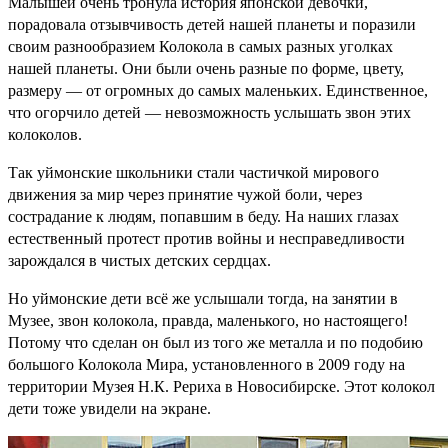
Малышей очень тронула история японской девочки,
порадовала отзывчивость детей нашей планеты и поразили
своим разнообразием Колокола в самых разных уголках
нашей планеты. Они были очень разные по форме, цвету,
размеру — от огромных до самых маленьких. Единственное,
что огорчило детей — невозможность услышать звон этих
колоколов.
Так уймонские школьники стали частичкой мирового
движения за мир через принятие чужой боли, через
сострадание к людям, попавшим в беду. На наших глазах
естественный протест против войны и несправедливости
зарождался в чистых детских сердцах.
Но уймонские дети всё же услышали тогда, на занятии в
Музее, звон колокола, правда, маленького, но настоящего!
Потому что сделан он был из того же металла и по подобию
большого Колокола Мира, установленного в 2009 году на
территории Музея Н.К. Рериха в Новосибирске. Этот колокол
дети тоже увидели на экране.