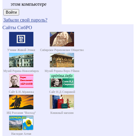
этом компьютере
Забыли свой пароль?
Сайты СибРО
Учение Живой Этики
Сибирское Рериховское Общество
Музей Рериха Новосибирск
Музей Рериха Верх-Уймон
Сайт Б.Н.Абрамова
Сайт Н.Д.Спириной
ИЦ Россазия "Восход"
Книжный магазин
Наследие Алтая