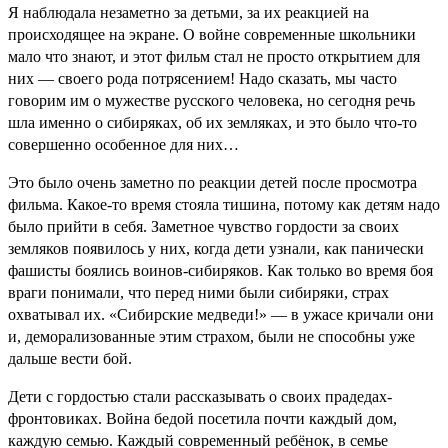
Я наблюдала незаметно за детьми, за их реакцией на
происходящее на экране. О войне современные школьники
мало что знают, и этот фильм стал не просто открытием для
них — своего рода потрясением! Надо сказать, мы часто
говорим им о мужестве русского человека, но сегодня речь
шла именно о сибиряках, об их земляках, и это было что-то
совершенно особенное для них…
Это было очень заметно по реакции детей после просмотра
фильма. Какое-то время стояла тишина, потому как детям надо
было прийти в себя. Заметное чувство гордости за своих
земляков появилось у них, когда дети узнали, как панически
фашисты боялись воинов-сибиряков. Как только во время боя
враги понимали, что перед ними были сибиряки, страх
охватывал их. «Сибирские медведи!» — в ужасе кричали они
и, деморализованные этим страхом, были не способны уже
дальше вести бой.
Дети с гордостью стали рассказывать о своих прадедах-
фронтовиках. Война бедой посетила почти каждый дом,
каждую семью. Каждый современный ребёнок, в семье