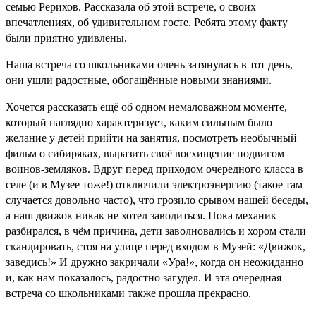
семью Рерихов. Рассказала об этой встрече, о своих
впечатлениях, об удивительном госте. Ребята этому факту
были приятно удивлены.
Наша встреча со школьниками очень затянулась в тот день,
они ушли радостные, обогащённые новыми знаниями.
Хочется рассказать ещё об одном немаловажном моменте,
который наглядно характеризует, каким сильным было
желание у детей прийти на занятия, посмотреть необычный
фильм о сибиряках, выразить своё восхищение подвигом
воинов-земляков. Вдруг перед приходом очередного класса в
селе (и в Музее тоже!) отключили электроэнергию (такое там
случается довольно часто), что грозило срывом нашей беседы,
а наш движок никак не хотел заводиться. Пока механик
разбирался, в чём причина, дети заволновались и хором стали
скандировать, стоя на улице перед входом в Музей: «Движок,
заведись!» И дружно закричали «Ура!», когда он неожиданно
и, как нам показалось, радостно загудел. И эта очередная
встреча со школьниками также прошла прекрасно.