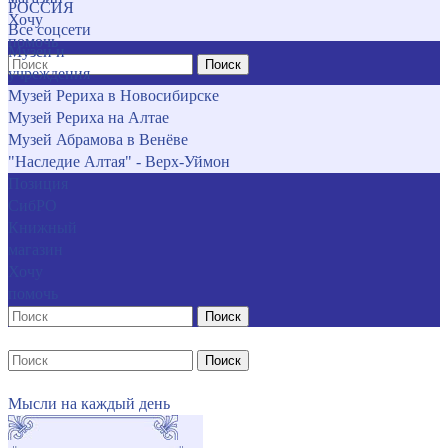
РОССИЯ
Хочу
Все соцсети
помочь
Музеи и
Поиск
учреждения
Музей Рериха в Новосибирске
Музей Рериха на Алтае
Музей Абрамова в Венёве
"Наследие Алтая" - Верх-Уймон
Позиция
СибРО
Книжный
магазин
Хочу
помочь
Поиск
Поиск
Мысли на каждый день