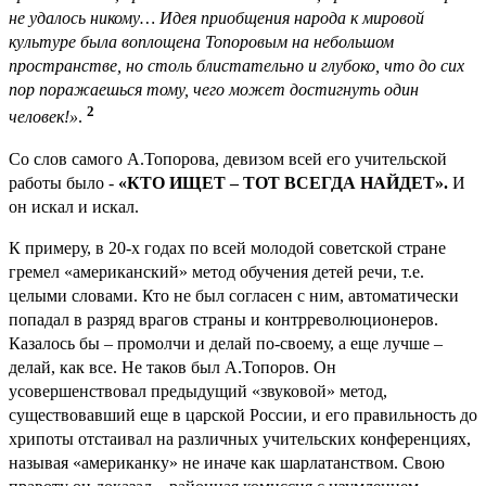
не удалось никому… Идея приобщения народа к мировой
культуре была воплощена Топоровым на небольшом
пространстве, но столь блистательно и глубоко, что до сих
пор поражаешься тому, чего может достигнуть один
2
человек!»
.
Со слов самого А.Топорова, девизом всей его учительской
работы было -
«КТО ИЩЕТ – ТОТ ВСЕГДА НАЙДЕТ».
И
он искал и искал.
К примеру, в 20-х годах по всей молодой советской стране
гремел «американский» метод обучения детей речи, т.е.
целыми словами. Кто не был согласен с ним, автоматически
попадал в разряд врагов страны и контрреволюционеров.
Казалось бы – промолчи и делай по-своему, а еще лучше –
делай, как все. Не таков был А.Топоров. Он
усовершенствовал предыдущий «звуковой» метод,
существовавший еще в царской России, и его правильность до
хрипоты отстаивал на различных учительских конференциях,
называя «американку» не иначе как шарлатанством. Свою