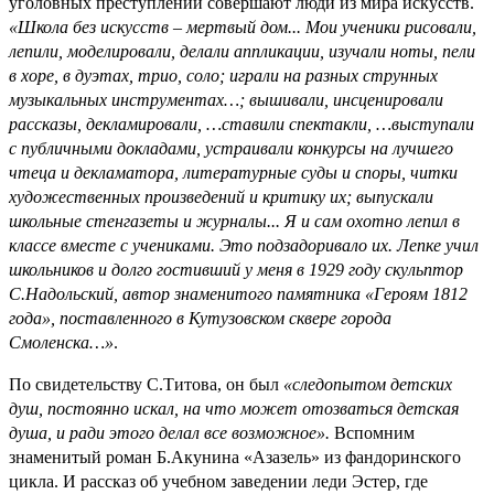
уголовных преступлений совершают люди из мира искусств.
«Школа без искусств – мертвый дом... Мои ученики рисовали,
лепили, моделировали, делали аппликации, изучали ноты, пели
в хоре, в дуэтах, трио, соло; играли на разных струнных
музыкальных инструментах…; вышивали, инсценировали
рассказы, декламировали, …ставили спектакли, …выступали
с публичными докладами, устраивали конкурсы на лучшего
чтеца и декламатора, литературные суды и споры, читки
художественных произведений и критику их; выпускали
школьные стенгазеты и журналы... Я и сам охотно лепил в
классе вместе с учениками. Это подзадоривало их. Лепке учил
школьников и долго гостивший у меня в 1929 году скульптор
С.Надольский, автор знаменитого памятника «Героям 1812
года», поставленного в Кутузовском сквере города
Смоленска…»
.
По свидетельству С.Титова, он был
«следопытом детских
душ, постоянно искал, на что может отозваться детская
душа, и ради этого делал все возможное».
Вспомним
знаменитый роман Б.Акунина «Азазель» из фандоринского
цикла. И рассказ об учебном заведении леди Эстер, где