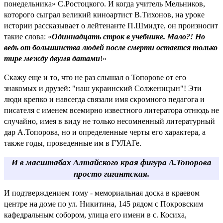
понедельника» С.Ростоцкого. И когда учитель Мельников,
которого сыграл великий киноартист В.Тихонов, на уроке
истории рассказывает о лейтенанте П.Шмидте, он произносит
такие слова: «
Одиннадцать строк в учебнике. Мало?! Но
ведь от большинства людей после смерти остается только
тире между двумя датами
!»
Скажу еще и то, что не раз слышал о Топорове от его
знакомых и друзей: "наш украинский Солженицын"! Эти
люди крепко и навсегда связали имя скромного педагога и
писателя с именем всемирно известного литератора отнюдь не
случайно, имея в виду не только несомненный литературный
дар А.Топорова, но и определенные черты его характера, а
также годы, проведенные им в ГУЛАГе.
И в масштабах Алтайского края фигура А.Топорова
просто гигантская.
И подтверждением тому - мемориальная доска в краевом
центре на доме по ул. Никитина, 145 рядом с Покровским
кафедральным собором, улица его имени в с. Косиха,