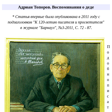
Адриан Топоров. Воспоминания о деде
* Статья впервые была опубликована в 2011 году
с
подзаголовком "К 120-летию писателя и просветителя"
в журнале "Барнаул", №3-2011, С. 72 - 87.
П
о
д
о
б
н
о
п
и
с
а
т