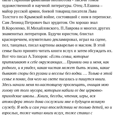
художественной и научной литературы. Отец Л.Ешина –
майор русской армии, боевой товарищ писателя Льва
Толстого по Крымской войне, состоявший с ним в переписке.
Сам Леонид Петрович был эрудитом. Он хорошо знал
В.Короленко, Н.Михайловского, П.Лаврова и многих других
знаменитых литераторов. Будучи юристом, блистал
красноречием, изумительно декламировал, играл на сцене,
пел, танцевал, писал картины акварелью и маслом. В этой
семье было принято читать книги вслух и затем обсуждать их.
Вот что писал А.Топоров:
«Есть семьи, которые
притягивают к себе окружающих… Приняли они и меня, как
родного, и я увидел, какая чистая может быть жизнь, какие
бывают споры без ругани и веселье без водки. … Только в этой
семье я понял, для чего на свете писались и пишутся книги.
Здесь начали меня по-настоящему просвещать, очищая мою
голову от того мусора, которым набили ее две церковно-
приходские школы…Книги, беседы, чтения, игры, вся
атмосфера этого дома сослужили мне в будущем великую
службу. Я ведь и сам учил впоследствии не только детей, но и
взрослых, тоже читал книги вслух, тоже ставил с