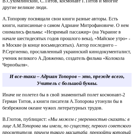
В.Сухомлинский, С.Титов, космонавт Г.Титов и многие
другие великие люди.
А.Топорову посвящали свои книги разные авторы. Есть
книги, написанные о самом Адриане Митрофановиче. О нем
снимались фильмы: «Незримый пассажир» (на Украине в
начале шестидесятых годов прошлого века), «Майское утро» -
в Москве (в конце восьмидесятых). Автор последнего –
Р.Сергиенко, прославленный украинский кинодокументалист,
ученик великого А.Довженко, создатель фильма «Колокола
Чернобыля».
И все-таки – Адриан Топоров – это, прежде всего,
Учитель с большой буквы.
Иначе не полетел бы в свой знаменитый полет космонавт-2
Герман Титов, а книги писателя А.Топорова утонули бы в
безбрежном океане чужих литературных трудов.
В.Глотов, публицист:
«Мы можем с уверенностью сказать: в
лице А.М.Топорова мы имели, по существу, первого советского
просветителя, причем такого масштаба, превзойти который