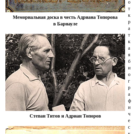
о
т
к
Мемориальная доска в честь Адриана Топорова
р
в Барнауле
а
т
к
а
я
б
и
о
г
р
а
ф
и
ч
Степан Титов и Адриан Топоров
е
с
к