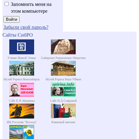
Запомнить меня на
этом компьютере
Забыли свой пароль?
Сайты СибРО
Учение Живой Этики
Сибирское Рериховское Общество
Музей Рериха Новосибирск
Музей Рериха Верх-Уймон
Сайт Б.Н.Абрамова
Сайт Н.Д.Спириной
ИЦ Россазия "Восход"
Книжный магазин