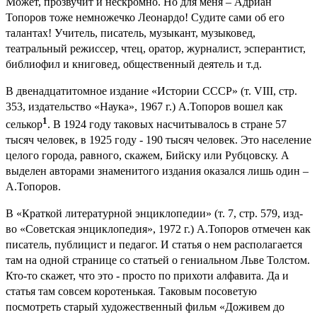
Может, прозвучит и нескромно. Но для меня – Адриан
Топоров тоже немножечко Леонардо! Судите сами об его
талантах! Учитель, писатель, музыкант, музыковед,
театральный режиссер, чтец, оратор, журналист, эсперантист,
библиофил и книговед, общественный деятель и т.д.
В двенадцатитомное издание «Истории СССР» (т. VIII, стр.
353, издательство «Наука», 1967 г.) А.Топоров вошел как
1
селькор
. В 1924 году таковых насчитывалось в стране 57
тысяч человек, в 1925 году - 190 тысяч человек. Это население
целого города, равного, скажем, Бийску или Рубцовску. А
выделен авторами знаменитого издания оказался лишь один –
А.Топоров.
В «Краткой литературной энциклопедии» (т. 7, стр. 579, изд-
во «Советская энциклопедия», 1972 г.) А.Топоров отмечен как
писатель, публицист и педагог. И статья о нем располагается
там на одной странице со статьей о гениальном Льве Толстом.
Кто-то скажет, что это - просто по прихоти алфавита. Да и
статья там совсем коротенькая. Таковым посоветую
посмотреть старый художественный фильм «Доживем до