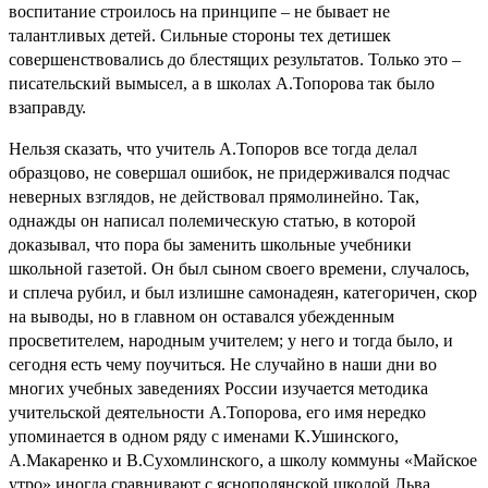
воспитание строилось на принципе – не бывает не
талантливых детей. Сильные стороны тех детишек
совершенствовались до блестящих результатов. Только это –
писательский вымысел, а в школах А.Топорова так было
взаправду.
Нельзя сказать, что учитель А.Топоров все тогда делал
образцово, не совершал ошибок, не придерживался подчас
неверных взглядов, не действовал прямолинейно. Так,
однажды он написал полемическую статью, в которой
доказывал, что пора бы заменить школьные учебники
школьной газетой. Он был сыном своего времени, случалось,
и сплеча рубил, и был излишне самонадеян, категоричен, скор
на выводы, но в главном он оставался убежденным
просветителем, народным учителем; у него и тогда было, и
сегодня есть чему поучиться. Не случайно в наши дни во
многих учебных заведениях России изучается методика
учительской деятельности А.Топорова, его имя нередко
упоминается в одном ряду с именами К.Ушинского,
А.Макаренко и В.Сухомлинского, а школу коммуны «Майское
утро» иногда сравнивают с яснополянской школой Льва