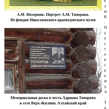
е
л
ю
А.М. Махервакс.
Портрет А.М. Топорова.
К
Из фондов Николаевского краеведческого музея
.
П
а
у
с
т
о
в
с
к
о
м
у,
А
.
Мемориальная доска в честь Адриана Топорова
Т
в селе Верх-Жилино, Алтайский край
о