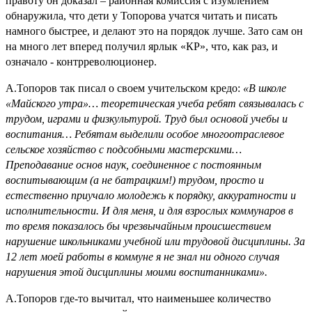
правоту он доказал – районная комиссия с изумлением
обнаружила, что дети у Топорова учатся читать и писать
намного быстрее, и делают это на порядок лучше. Зато сам он
на много лет вперед получил ярлык «КР», что, как раз, и
означало - контрреволюционер.
А.Топоров так писал о своем учительском кредо:
«В школе
«Майского утра»… теоретическая учеба ребят связывалась с
трудом, играми и физкультурой. Труд был основой учебы и
воспитания… Ребятам выделили особое многоотраслевое
сельское хозяйство с подсобными мастерскими…
Преподавание основ наук, соединенное с постоянным
воспитывающим (а не батрацким!) трудом, просто и
естественно приучало молодежь к порядку, аккуратности и
исполнительности. И для меня, и для взрослых коммунаров в
то время показалось бы чрезвычайным происшествием
нарушение школьниками учебной или трудовой дисциплины. За
12 лет моей работы в коммуне я не знал ни одного случая
нарушения этой дисциплины моими воспитанниками».
А.Топоров где-то вычитал, что наименьшее количество