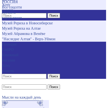
РОССИЯ
Хочу
Все соцсети
помочь
Музеи и
Поиск
учреждения
Музей Рериха в Новосибирске
Музей Рериха на Алтае
Музей Абрамова в Венёве
"Наследие Алтая" - Верх-Уймон
Позиция
СибРО
Книжный
магазин
Хочу
помочь
Поиск
Поиск
Мысли на каждый день