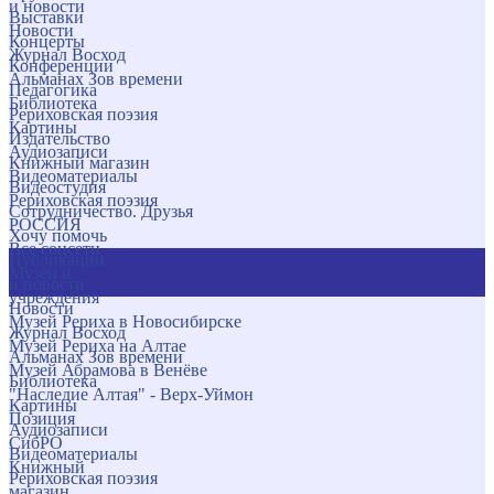
и новости
Выставки
Новости
Концерты
Журнал Восход
Конференции
Альманах Зов времени
Педагогика
Библиотека
Рериховская поэзия
Картины
Издательство
Аудиозаписи
Книжный магазин
Видеоматериалы
Видеостудия
Рериховская поэзия
Сотрудничество. Друзья
РОССИЯ
Хочу помочь
Все соцсети
Публикации
Музеи и
и новости
учреждения
Новости
Музей Рериха в Новосибирске
Журнал Восход
Музей Рериха на Алтае
Альманах Зов времени
Музей Абрамова в Венёве
Библиотека
"Наследие Алтая" - Верх-Уймон
Картины
Позиция
Аудиозаписи
СибРО
Видеоматериалы
Книжный
Рериховская поэзия
магазин