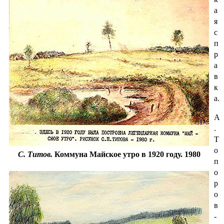
а
я
с
п
р
а
в
к
а.
А
.
Т
о
С. Титов.
Коммуна Майское утро в 1920 году. 1980
п
о
р
о
в
-