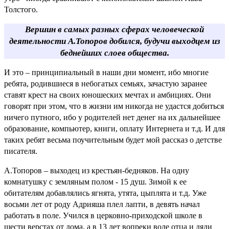
Толстого.
Вершин в самых разных сферах человеческой
деятельности А.Топоров добился, будучи выходцем из
беднейших слоев общества.
И это – принципиальный в наши дни момент, ибо многие
ребята, родившиеся в небогатых семьях, зачастую заранее
ставят крест на своих юношеских мечтах и амбициях. Они
говорят при этом, что в жизни им никогда не удастся добиться
ничего путного, ибо у родителей нет денег на их дальнейшее
образование, компьютер, книги, оплату Интернета и т.д. И для
таких ребят весьма поучительным будет мой рассказ о детстве
писателя.
А.Топоров – выходец из крестьян-бедняков. На одну
комнатушку с земляным полом - 15 душ. Зимой к ее
обитателям добавлялись ягнята, утята, цыплята и т.д. Уже
восьми лет от роду Адрияша плел лапти, в девять начал
работать в поле. Учился в церковно-приходской школе в
шести верстах от дома, а в 13 лет вопреки воле отца и дяди