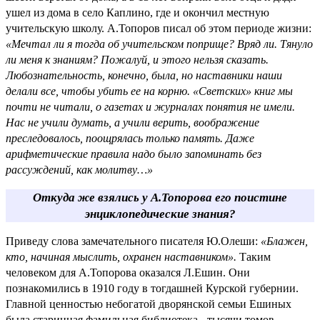
ушел из дома в село Каплино, где и окончил местную
учительскую школу. А.Топоров писал об этом периоде жизни:
«Мечтал ли я тогда об учительском поприще? Вряд ли. Тянуло
ли меня к знаниям? Пожалуй, и этого нельзя сказать.
Любознательность, конечно, была, но наставники наши
делали все, чтобы убить ее на корню. «Светских» книг мы
почти не читали, о газетах и журналах понятия не имели.
Нас не учили думать, а учили верить, воображение
преследовалось, поощрялась только память. Даже
арифметические правила надо было запоминать без
рассуждений, как молитву…»
Откуда же взялись у А.Топорова его поистине
энциклопедические знания?
Приведу слова замечательного писателя Ю.Олеши:
«Блажен,
кто, начиная мыслить, охранен наставником».
Таким
человеком для А.Топорова оказался Л.Ешин. Они
познакомились в 1910 году в тогдашней Курской губернии.
Главной ценностью небогатой дворянской семьи Ешиных
была старинная фамильная библиотека - тысячи томов