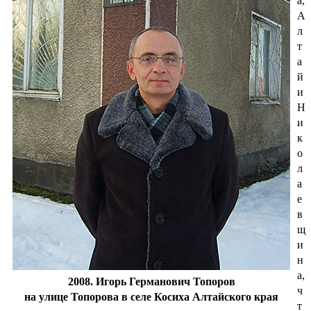
а,
А
л
т
а
й
и
Н
и
к
о
л
а
е
в
щ
и
н
а,
2008. Игорь Германович Топоров
ч
на улице Топорова в селе Косиха Алтайского края
т