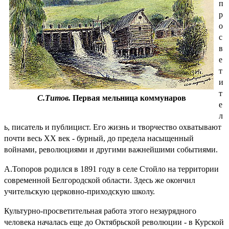
п
р
о
с
в
е
т
и
т
С.Титов.
Первая мельница коммунаров
е
л
ь, писатель и публицист. Его жизнь и творчество охватывают
почти весь ХХ век - бурный, до предела насыщенный
войнами, революциями и другими важнейшими событиями.
А.Топоров родился в 1891 году в селе Стойло на территории
современной Белгородской области. Здесь же окончил
учительскую церковно-приходскую школу.
Культурно-просветительная работа этого незаурядного
человека началась еще до Октябрьской революции - в Курской