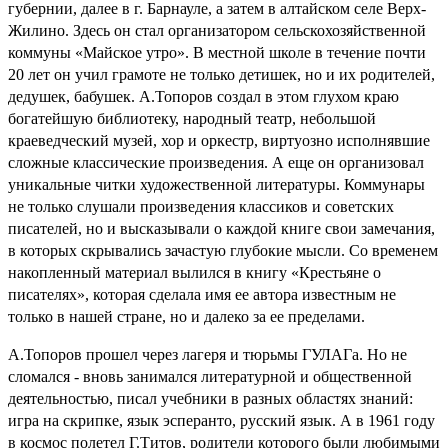
губернии, далее в г. Барнауле, а затем в алтайском селе Верх-
Жилино. Здесь он стал организатором сельскохозяйственной
коммуны «Майское утро». В местной школе в течение почти
20 лет он учил грамоте не только детишек, но и их родителей,
дедушек, бабушек. А.Топоров создал в этом глухом краю
богатейшую библиотеку, народный театр, небольшой
краеведческий музей, хор и оркестр, виртуозно исполнявшие
сложные классические произведения. А еще он организовал
уникальные читки художественной литературы. Коммунары
не только слушали произведения классиков и советских
писателей, но и высказывали о каждой книге свои замечания,
в которых скрывались зачастую глубокие мысли. Со временем
накопленный материал вылился в книгу «Крестьяне о
писателях», которая сделала имя ее автора известным не
только в нашей стране, но и далеко за ее пределами.
А.Топоров прошел через лагеря и тюрьмы ГУЛАГа. Но не
сломался - вновь занимался литературной и общественной
деятельностью, писал учебники в разных областях знаний:
игра на скрипке, язык эсперанто, русский язык. А в 1961 году
в космос полетел Г.Титов, родители которого были любимыми