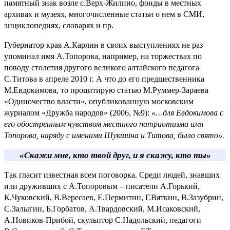
памятный знак возле с.Верх-Жилино, фонды в местных
архивах и музеях, многочисленные статьи о нем в СМИ,
энциклопедиях, словарях и пр.
Губернатор края А.Карлин в своих выступлениях не раз
упоминал имя А.Топорова, например, на торжествах по
поводу столетия другого великого алтайского педагога
С.Титова в апреле 2010 г. А что до его предшественника
М.Евдокимова, то процитирую статью М.Руммер-Зараева
«Одиночество власти», опубликованную московским
журналом «Дружба народов» (2006, №9):
«…для Евдокимова с
его обостренным чувством местного патриотизма имя
Топорова, наряду с именами Шукшина и Титова, было свято».
«Скажи мне, кто твой друг, и я скажу, кто ты»
Так гласит известная всем поговорка. Среди людей, знавших
или друживших с А.Топоровым – писатели А.Горький,
К.Чуковский, В.Вересаев, Е.Пермитин, Г.Вяткин, В.Зазубрин,
С.Залыгин, Б.Горбатов, А.Твардовский, М.Исаковский,
А.Новиков-Прибой, скульптор С.Надольский, педагоги