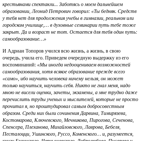
крестьянами спектакли... Заботясь о моем дальнейшем
образовании, Леонид Петрович говорил: «Ты бедняк. Средств
у тебя нет для продолжения учебы в гимназии, реальном или
городском училище,… в духовные семинарии путь тебе тоже
закрыт. Да и возраст не тот. Остается для тебя один путь:
самообразование…»
И Адриан Топоров учился всю жизнь, а жизнь, в свою
очередь, учила его. Приведем очередную выдержку из его
воспоминаний:
«Мы иногда недооцениваем возможностей
самообразования, хотя всякое образование прежде всего
«само», ибо научить человека ничему нельзя, он может
только научиться, научить себя. Никто не гнал меня, надо
мною не висели оценки, зачеты, экзамены, а мне трудно даже
перечислить труды ученых и мыслителей, которые не просто
прочитал я, но проштудировал самым добросовестным
образом. Среди них были сочинения Дарвина, Тимирязева,
Костомарова, Ключевского, Мечникова, Пирогова, Сеченова,
Спенсера, Плеханова, Михайловского, Лаврова, Бебеля,
Песталоцци, Ушинского, Руссо, Коменского… и, разумеется,
книги Белинского, Чернышевского, Добролюбова, Писарева и