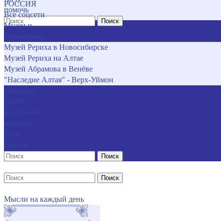
РОССИЯ
помочь
Все соцсети
Поиск
Музеи и
учреждения
Музей Рериха в Новосибирске
Музей Рериха на Алтае
Музей Абрамова в Венёве
"Наследие Алтая" - Верх-Уймон
Позиция
СибРО
Книжный
магазин
Хочу
помочь
Поиск
Поиск
Мысли на каждый день