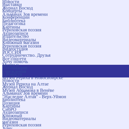
Новости
Выставки
Журнал Восход
Концерты
Альманах Зов времени
Конференции
Библиотека
Педагогика
Картины
Рериховская поэзия
Аудиозаписи
Издательство
Видеоматериалы
Книжный магазин
Рериховская поэзия
Видеостудия
РОССИЯ
Сотрудничество. Друзья
Все соцсети
Хочу помочь
Музеи и
Публикации
учреждения
и новости
Музей Рериха в Новосибирске
Новости
Музей Рериха на Алтае
Журнал Восход
Музей Абрамова в Венёве
Альманах Зов времени
"Наследие Алтая" - Верх-Уймон
Библиотека
Позиция
Картины
СибРО
Аудиозаписи
Книжный
Видеоматериалы
магазин
Рериховская поэзия
Хочу