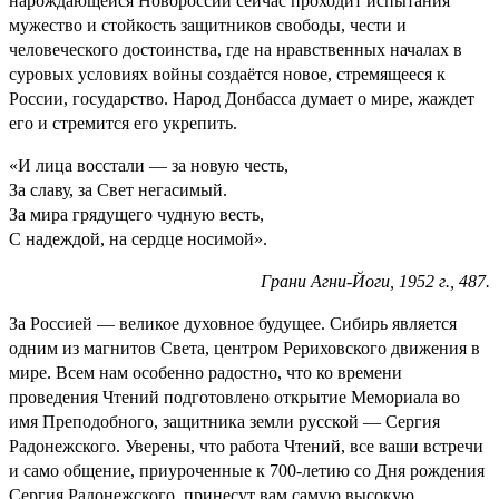
нарождающейся Новороссии сейчас проходит испытания
мужество и стойкость защитников свободы, чести и
человеческого достоинства, где на нравственных началах в
суровых условиях войны создаётся новое, стремящееся к
России, государство. Народ Донбасса думает о мире, жаждет
его и стремится его укрепить.
«И лица восстали — за новую честь,
За славу, за Свет негасимый.
За мира грядущего чудную весть,
С надеждой, на сердце носимой».
Грани Агни-Йоги, 1952 г., 487.
За Россией — великое духовное будущее. Сибирь является
одним из магнитов Света, центром Рериховского движения в
мире. Всем нам особенно радостно, что ко времени
проведения Чтений подготовлено открытие Мемориала во
имя Преподобного, защитника земли русской — Сергия
Радонежского. Уверены, что работа Чтений, все ваши встречи
и само общение, приуроченные к 700-летию со Дня рождения
Сергия Радонежского, принесут вам самую высокую