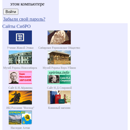
этом компьютере
Забыли свой пароль?
Сайты СибРО
Учение Живой Этики
Сибирское Рериховское Общество
Музей Рериха Новосибирск
Музей Рериха Верх-Уймон
Сайт Б.Н.Абрамова
Сайт Н.Д.Спириной
ИЦ Россазия "Восход"
Книжный магазин
Наследие Алтая