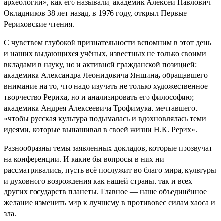
археологии», как его называли, академик Алексей Павлович
Окладников 38 лет назад, в 1976 году, открыл Первые
Рериховские чтения.
С чувством глубокой признательности вспомним в этот день
и наших выдающихся учёных, известных не только своими
вкладами в науку, но и активной гражданской позицией:
академика Александра Леонидовича Яншина
,
обращавшего
внимание на то, что надо изучать не только художественное
творчество Рериха, но и анализировать его философию;
академика Андрея Алексеевича Трофимука, мечтавшего,
«чтобы русская культура подымалась и вдохновлялась теми
идеями, которые вынашивал в своей жизни Н.К. Рерих».
Разнообразны темы заявленных докладов, которые прозвучат
на конференции. И какие бы вопросы в них ни
рассматривались, пусть всё послужит во благо мира, культуры
и духовного возрождения как нашей страны, так и всех
других государств планеты. Главное — наше объединённое
желание изменить мир к лучшему в противовес силам хаоса и
зла.