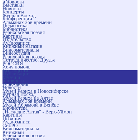
и новости
Выставки
Новости
Концерты
Журнал Восход
Конференции
Альманах Зов времени
Педагогика
Библиотека
Рериховская поэзия
Картины
Издательство
Аудиозаписи
Книжный магазин
Видеоматериалы
Видеостудия
Рериховская поэзия
Сотрудничество. Друзья
РОССИЯ
Хочу помочь
Все соцсети
Публикации
Музеи и
и новости
учреждения
Новости
Музей Рериха в Новосибирске
Журнал Восход
Музей Рериха на Алтае
Альманах Зов времени
Музей Абрамова в Венёве
Библиотека
"Наследие Алтая" - Верх-Уймон
Картины
Позиция
Аудиозаписи
СибРО
Видеоматериалы
Книжный
Рериховская поэзия
магазин