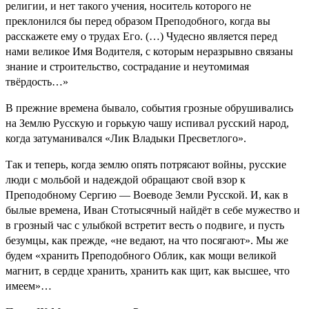
религии, и нет такого учения, носитель которого не
преклонился бы перед образом Преподобного, когда вы
расскажете ему о трудах Его. (…) Чудесно является перед
нами великое Имя Водителя, с которым неразрывно связаны
знание и строительство, сострадание и неутомимая
твёрдость…»
В прежние времена бывало, события грозные обрушивались
на Землю Русскую и горькую чашу испивал русский народ,
когда затуманивался «Лик Владыки Пресветлого».
Так и теперь, когда землю опять потрясают войны, русские
люди с мольбой и надеждой обращают свой взор к
Преподобному Сергию — Воеводе Земли Русской. И, как в
былые времена, Иван Стотысячный найдёт в себе мужество и
в грозный час с улыбкой встретит весть о подвиге, и пусть
безумцы, как прежде, «не ведают, на что посягают». Мы же
будем «хранить Преподобного Облик, как мощи великой
магнит, в сердце хранить, хранить как щит, как высшее, что
имеем»…