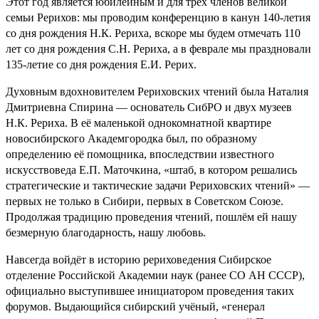
Этот год является юбилейным и для трёх членов великой
семьи Рерихов: мы проводим конференцию в канун 140-летия
со дня рождения Н.К. Рериха, вскоре мы будем отмечать 110
лет со дня рождения С.Н. Рериха, а в феврале мы праздновали
135-летие со дня рождения Е.И. Рерих.
Духовным вдохновителем Рериховских чтений была Наталия
Дмитриевна Спирина — основатель СибРО и двух музеев
Н.К. Рериха. В её маленькой однокомнатной квартире
новосибирского Академгородка был, по образному
определению её помощника, впоследствии известного
искусствоведа Е.П. Маточкина, «штаб, в котором решались
стратегические и тактические задачи Рериховских чтений» —
первых не только в Сибири, первых в Советском Союзе.
Продолжая традицию проведения чтений, пошлём ей нашу
безмерную благодарность, нашу любовь.
Навсегда войдёт в историю рериховедения Сибирское
отделение Российской Академии наук (ранее CО АН СССР),
официально выступившее инициатором проведения таких
форумов. Выдающийся сибирский учёный, «генерал