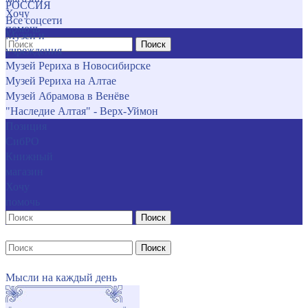
РОССИЯ
Хочу
Все соцсети
помочь
Музеи и
Поиск
учреждения
Музей Рериха в Новосибирске
Музей Рериха на Алтае
Музей Абрамова в Венёве
"Наследие Алтая" - Верх-Уймон
Позиция
СибРО
Книжный
магазин
Хочу
помочь
Поиск
Поиск
Мысли на каждый день