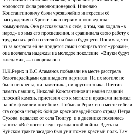
молодости была революционеркой. Николаю
Константиновичу были чрезвычайно интересны её
рассуждения о Христе как о первом проповеднике
коммунизма. Она рассказывала о себе, о том, как ходила «в
народ» во имя его просвещения, и сравнивала свою работу с
трудом пахарей и сеятелей на благо будущего. Понимая, что
из-за возраста ей не придётся самой собирать этот «урожай»,
она возлагала надежды на молодое поколение. «Внуки будут
жнецами», — говорила она.
Н.К.Рерих и В.С.Атаманов побывали на месте расстрела
белогвардейцами одиннадцати партизан. На их могиле не
было ни креста, ни памятника, ни другого знака. Почтив
память павших, Николай Константинович нашёл гладкий
плоский камень, приставил его к могиле и красками написал
на нём фамилии погибших. Побывал Рерих и на месте гибели
ста сорока четырёх бойцов красногвардейского отряда Петра
Сухова, недалеко от села Тюнгур, и в дневнике появилась
запись: «Всё носит следы гражданской войны. Здесь на
Чуйском тракте засадою был уничтожен красный полк. Там