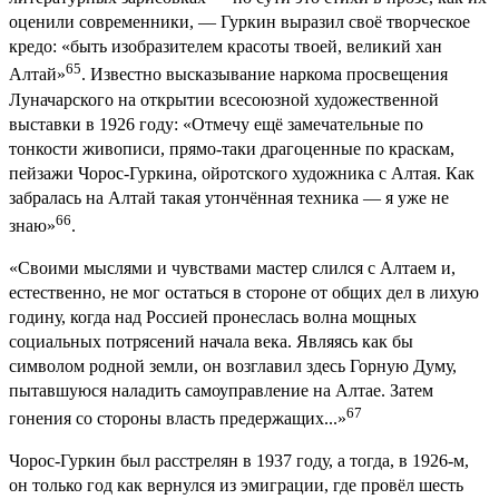
оценили современники, — Гуркин выразил своё творческое
кредо: «быть изобразителем красоты твоей, великий хан
65
Алтай»
. Известно высказывание наркома просвещения
Луначарского на открытии всесоюзной художественной
выставки в 1926 году: «Отмечу ещё замечательные по
тонкости живописи, прямо-таки драгоценные по краскам,
пейзажи Чорос-Гуркина, ойротского художника с Алтая. Как
забралась на Алтай такая утончённая техника — я уже не
66
знаю»
.
«Своими мыслями и чувствами мастер слился с Алтаем и,
естественно, не мог остаться в стороне от общих дел в лихую
годину, когда над Россией пронеслась волна мощных
социальных потрясений начала века. Являясь как бы
символом родной земли, он возглавил здесь Горную Думу,
пытавшуюся наладить самоуправление на Алтае. Затем
67
гонения со стороны власть предержащих...»
Чорос-Гуркин был расстрелян в 1937 году, а тогда, в 1926-м,
он только год как вернулся из эмиграции, где провёл шесть