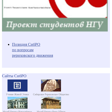
Позиция СибРО
по вопросам
рериховского движения
Сайты СибРО
Учение Живой Этики
Сибирское Рериховское Общество
Музей Рериха Новосибирск
Музей Рериха Верх-Уймон