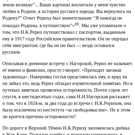
земли великие”... Ваши картины воспитали у меня чувство
любви к Родине, к истории русского народа. Вы вернулись на
Родину?” Ответ Рериха был значительным: “Я никогда не
69
покидал Родины, я путешествую”»
. Мы уже упоминали о
том, что Н.К.Рерих путешествовал с паспортом, выданным
ему в 1917 году Российским правительством. Он не ощущал
себя эмигрантом; где бы он ни был — везде оставался
русским.
Описывая в дневнике встречу с Нагорской, Рерих не называет
её имени и фамилии, просто говорит: «Приходит заезжая
художница». Наверняка гостья представилась ему, и вряд ли
он забыл это, ведь Рерих обладал изумительной памятью. Но в
путевых заметках проявлена осторожность. Почти сорок лет
спустя, в шестидесятых годах, сама Н.Н.Нагорская расскажет
о том, что в 1924-м, за два года до встречи с Н.К.Рерихом, она
была исключена из института «за свободомыслие». Не в этом
ли кроется причина осторожности?
По дороге в Верхний Уймон Н.К.Рериху запомнилась днёвка
в Усть-Кане. Пожилая хозяйка, в прошлом учительница, в