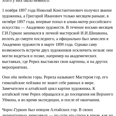
этого у них было немного:
1 ноября 1897 года Николай Константинович получил звание
художника, а Григорий Иванович только месяцем раньше, в
октябре 1897 года, впервые попал в альма-матер российского
искусства — Академию художеств. В течение восьми месяцев
Г.И.Гуркин занимался в личной мастерской И.И.Шишкина,
вплоть до смерти последнего, а официально был зачислен в
Академию художеств в марте 1899 года. Однако саму
возможность встречи двух художников исключить нельзя: они
могли видеться и позже, например на академических
выставках, где Рерих выставлял свои картины, и на других
мероприятиях.
Они оба любили горы. Рериха называют Мастером гор, его
гималайские пейзажи не знают себе равных в мире.
Замечателен и алтайский цикл картин художника. К
алтайской теме Рерих обращался и до посещения им Верхнего
Уймона, и во время экспедиции, и после её окончания.
Чорос-Гуркин был певцом Алтайских гор. В своих
литературных зарисовках — по сути это стихи в прозе, как их