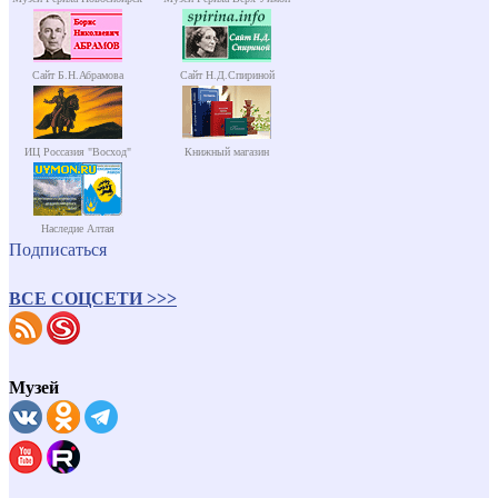
Сайт Б.Н.Абрамова
Сайт Н.Д.Спириной
ИЦ Россазия "Восход"
Книжный магазин
Наследие Алтая
Подписаться
ВСЕ СОЦСЕТИ >>>
Музей