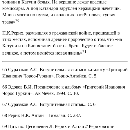
топили в Катуни белых. На вершине лежат красные
комиссары. А под Катандой зарублен кержацкий начётчик.
Много могил по путям, и около них растёт новая, густая
70
трава»
.
Н.К.Рерих, размышляя о гражданской войне, прошедшей в
этих местах, вспоминал древнее пророчество о том, что «на
Катуни и на Бии встанет брат на брата. Будет избиение
71
великое, а потом начнётся новая жизнь»
.
65 Суразаков А.С. Вступительная статья к каталогу «Григорий
Иванович Чорос-Гуркин». Горно-Алтайск. С. 5.
66 Эдоков В.И. Предисловие к альбому «Григорий Иванович
Чорос-Гуркин». Ак-Чечек, 1994. С. 10.
67 Суразаков А.С. Вступительная статья... С. 6.
68 Рерих Н.К. Алтай – Гималаи. С. 287.
69 Цит. по: Цесюлевич Л. Рерих и Алтай // Рериховский