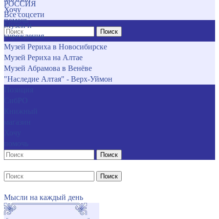
РОССИЯ
Хочу
Все соцсети
помочь
Музеи и
Поиск
учреждения
Музей Рериха в Новосибирске
Музей Рериха на Алтае
Музей Абрамова в Венёве
"Наследие Алтая" - Верх-Уймон
Позиция
СибРО
Книжный
магазин
Хочу
помочь
Поиск
Поиск
Мысли на каждый день