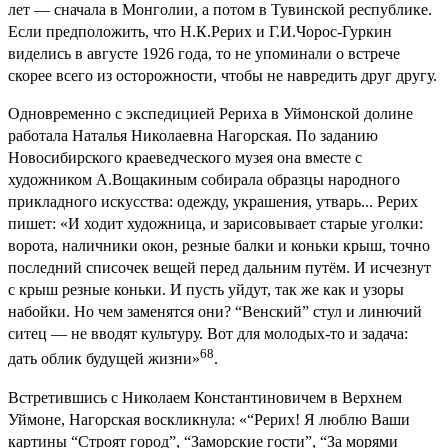
лет — сначала в Монголии, а потом в Тувинской республике.
Если предположить, что Н.К.Рерих и Г.И.Чорос-Гуркин
виделись в августе 1926 года, то не упоминали о встрече
скорее всего из осторожности, чтобы не навредить друг другу.
Одновременно с экспедицией Рериха в Уймонской долине
работала Наталья Николаевна Нагорская. По заданию
Новосибирского краеведческого музея она вместе с
художником А.Вощакиным собирала образцы народного
прикладного искусства: одежду, украшения, утварь... Рерих
пишет: «И ходит художница, и зарисовывает старые уголки:
ворота, наличники окон, резные балки и коньки крыш, точно
последний списочек вещей перед дальним путём. И исчезнут
с крыш резные коньки. И пусть уйдут, так же как и узоры
набойки. Но чем заменятся они? “Венский” стул и линючий
ситец — не вводят культуру. Вот для молодых-то и задача:
68
дать облик будущей жизни»
.
Встретившись с Николаем Константиновичем в Верхнем
Уймоне, Нагорская воскликнула: «“Рерих! Я люблю Ваши
картины “Строят город”, “Заморские гости”, “За морями