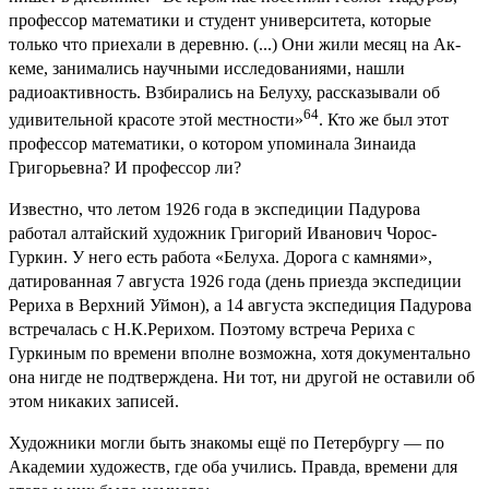
профессор математики и студент университета, которые
только что приехали в деревню. (...) Они жили месяц на Ак-
кеме, занимались научными исследованиями, нашли
радиоактивность. Взбирались на Белуху, рассказывали об
64
удивительной красоте этой местности»
. Кто же был этот
профессор математики, о котором упоминала Зинаида
Григорьевна? И профессор ли?
Известно, что летом 1926 года в экспедиции Падурова
работал алтайский художник Григорий Иванович Чорос-
Гуркин. У него есть работа «Белуха. Дорога с камнями»,
датированная 7 августа 1926 года (день приезда экспедиции
Рериха в Верхний Уймон), а 14 августа экспедиция Падурова
встречалась с Н.К.Рерихом. Поэтому встреча Рериха с
Гуркиным по времени вполне возможна, хотя документально
она нигде не подтверждена. Ни тот, ни другой не оставили об
этом никаких записей.
Художники могли быть знакомы ещё по Петербургу — по
Академии художеств, где оба учились. Правда, времени для