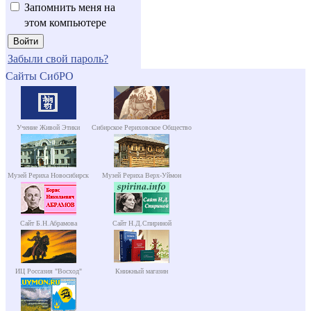
Запомнить меня на
этом компьютере
Забыли свой пароль?
Сайты СибРО
Учение Живой Этики
Сибирское Рериховское Общество
Музей Рериха Новосибирск
Музей Рериха Верх-Уймон
Сайт Б.Н.Абрамова
Сайт Н.Д.Спириной
ИЦ Россазия "Восход"
Книжный магазин