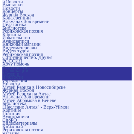
и новости
Выставки
Новости
Концерты
Журнал Восход
Конференции
Альманах Зов времени
Педагогика
Библиотека
Рериховская поэзия
Картины
Издательство
Аудиозаписи
Книжный магазин
Видеоматериалы
Видеостудия
Рериховская поэзия
Сотрудничество. Друзья
РОССИЯ
Хочу помочь
Все соцсети
Публикации
Музеи и
и новости
учреждения
Новости
Музей Рериха в Новосибирске
Журнал Восход
Музей Рериха на Алтае
Альманах Зов времени
Музей Абрамова в Венёве
Библиотека
"Наследие Алтая" - Верх-Уймон
Картины
Позиция
Аудиозаписи
СибРО
Видеоматериалы
Книжный
Рериховская поэзия
магазин