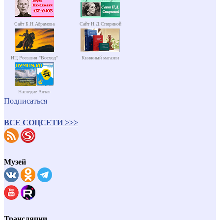
Сайт Б.Н.Абрамова
Сайт Н.Д.Спириной
ИЦ Россазия "Восход"
Книжный магазин
Наследие Алтая
Подписаться
ВСЕ СОЦСЕТИ >>>
Музей
Трансляции