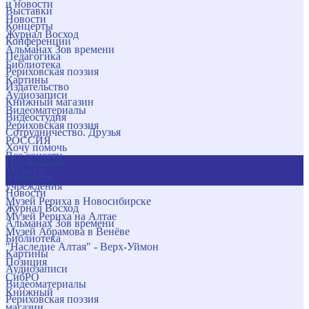
и новости
Выставки
Новости
Концерты
Журнал Восход
Конференции
Альманах Зов времени
Педагогика
Библиотека
Рериховская поэзия
Картины
Издательство
Аудиозаписи
Книжный магазин
Видеоматериалы
Видеостудия
Рериховская поэзия
Сотрудничество. Друзья
РОССИЯ
Хочу помочь
Все соцсети
Публикации
Музеи и
и новости
учреждения
Новости
Музей Рериха в Новосибирске
Журнал Восход
Музей Рериха на Алтае
Альманах Зов времени
Музей Абрамова в Венёве
Библиотека
"Наследие Алтая" - Верх-Уймон
Картины
Позиция
Аудиозаписи
СибРО
Видеоматериалы
Книжный
Рериховская поэзия
магазин