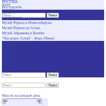
РОССИЯ
Хочу
Все соцсети
помочь
Музеи и
Поиск
учреждения
Музей Рериха в Новосибирске
Музей Рериха на Алтае
Музей Абрамова в Венёве
"Наследие Алтая" - Верх-Уймон
Позиция
СибРО
Книжный
магазин
Хочу
помочь
Поиск
Поиск
Мысли на каждый день