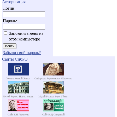
Авторизация
Логин:
Пароль:
Запомнить меня на
этом компьютере
Забыли свой пароль?
Сайты СибРО
Учение Живой Этики
Сибирское Рериховское Общество
Музей Рериха Новосибирск
Музей Рериха Верх-Уймон
Сайт Б.Н.Абрамова
Сайт Н.Д.Спириной