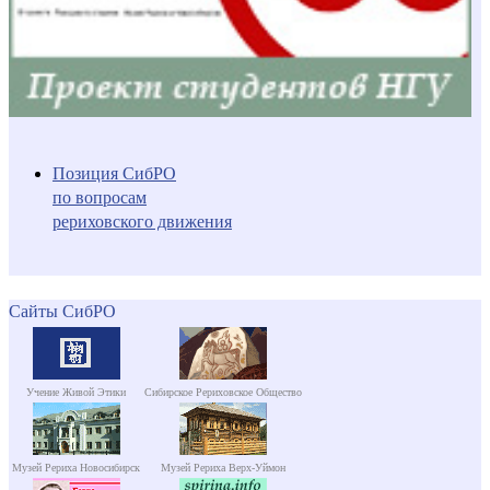
Позиция СибРО
по вопросам
рериховского движения
Сайты СибРО
Учение Живой Этики
Сибирское Рериховское Общество
Музей Рериха Новосибирск
Музей Рериха Верх-Уймон