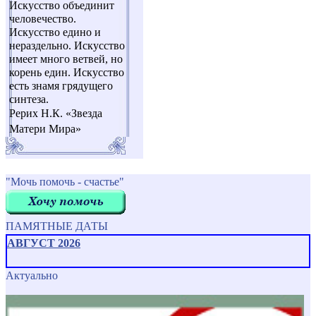
Искусство объединит
человечество.
Искусство едино и
нераздельно. Искусство
имеет много ветвей, но
корень един. Искусство
есть знамя грядущего
синтеза.
Рерих Н.К. «Звезда
Матери Мира»
"Мочь помочь - счастье"
ПАМЯТНЫЕ ДАТЫ
АВГУСТ 2026
Актуально