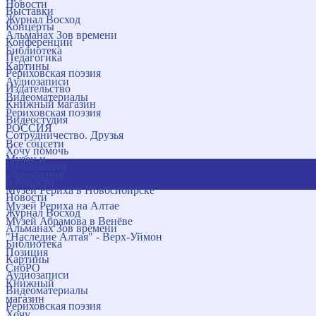
Новости
Выставки
Журнал Восход
Концерты
Альманах Зов времени
Конференции
Библиотека
Педагогика
Картины
Рериховская поэзия
Аудиозаписи
Издательство
Видеоматериалы
Книжный магазин
Рериховская поэзия
Видеостудия
РОССИЯ
Сотрудничество. Друзья
Все соцсети
Хочу помочь
Музеи и
Публикации
учреждения
и новости
Музей Рериха в Новосибирске
Новости
Музей Рериха на Алтае
Журнал Восход
Музей Абрамова в Венёве
Альманах Зов времени
"Наследие Алтая" - Верх-Уймон
Библиотека
Позиция
Картины
СибРО
Аудиозаписи
Книжный
Видеоматериалы
магазин
Рериховская поэзия
Хочу