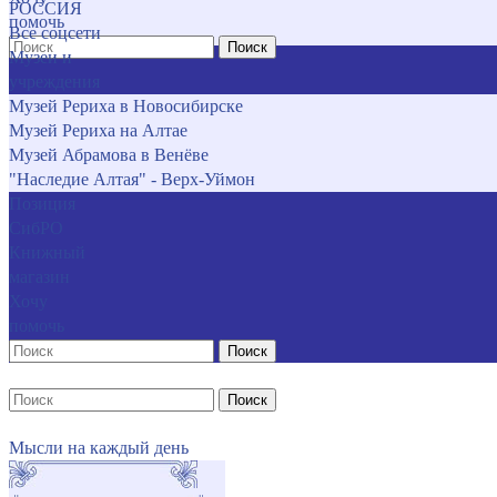
РОССИЯ
помочь
Все соцсети
Поиск
Музеи и
учреждения
Музей Рериха в Новосибирске
Музей Рериха на Алтае
Музей Абрамова в Венёве
"Наследие Алтая" - Верх-Уймон
Позиция
СибРО
Книжный
магазин
Хочу
помочь
Поиск
Поиск
Мысли на каждый день