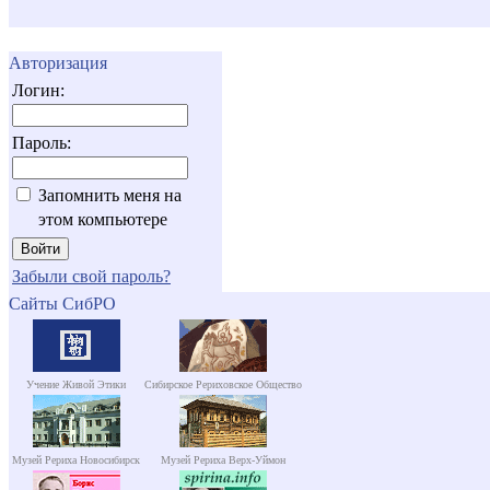
Авторизация
Логин:
Пароль:
Запомнить меня на
этом компьютере
Забыли свой пароль?
Сайты СибРО
Учение Живой Этики
Сибирское Рериховское Общество
Музей Рериха Новосибирск
Музей Рериха Верх-Уймон