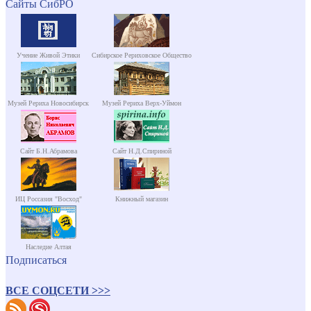
Сайты СибРО
Учение Живой Этики
Сибирское Рериховское Общество
Музей Рериха Новосибирск
Музей Рериха Верх-Уймон
Сайт Б.Н.Абрамова
Сайт Н.Д.Спириной
ИЦ Россазия "Восход"
Книжный магазин
Наследие Алтая
Подписаться
ВСЕ СОЦСЕТИ >>>