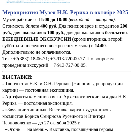
Мероприятия Музея Н.К. Рериха в октябре 2025
Музей работает с
11:00 до 18:00
(выходной — вторник).
Стоимость билета
400
руб
.
Для пенсионеров и студентов
200
руб.
, для школьников
100 руб
., для дошкольников
бесплатно
.
ЕЖЕДНЕВНЫЕ ЭКСКУРСИИ
(кроме вторника, второй
субботы и последнего воскресенья месяца) в
14:00
.
Дополнительно не оплачиваются.
Тел.: +7(383)218-06-71; +7-913-720-00-77. По вопросам
проведения экскурсий: +7-913-727-00-05.
ВЫСТАВКИ:
- Творчество Н.К. и С.Н. Рерихов (живопись, репродукции
картин) — постоянная экспозиция.
- Артефакты каменного века. Археологические находки Н.К.
Рериха — постоянная экспозиция.
- «Звучание тишины». Выставка картин художников-
космистов Бориса Смирнова-Русецкого и Виктора
Черноволенко — до 27 октября 2025 г.
- «Огонь — на меня!». Выставка, посвящённая героям