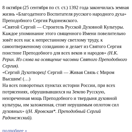
8 октября (25 сентября по ст. ст.) 1392 года закончилась земная
жизнь «Благодатного Воспитателя русского народного духа»
Преподобного Сергия Радонежского.
«Святой Сергий — Строитель Русской Духовной Культуры.
Каждое упоминание этого священного Имени повелительно
зовёт всех нас к непрестанному светлому труду, к
самоотверженному созиданию и делает из Святого Сергия
поистине Преподобного для всех веков и народов»
(Н.К.
Рерих. Из слова на освящение часовни Святого Преподобного
Сергия).
«Сергий Духотворец! Сергий — Живая Связь с Миром
Высшим! (…)
На всех поворотных пунктах истории России, при всех
потрясениях, обрушивавшихся на Землю Русскую,
неизреченная мощь Преподобного и твердыня духовной
культуры, им заложенная, стоят нерушимым оплотом сил
духовных» (
(
Н. Яровская*. Преподобный Сергий
Радонежский
).
подробнее »