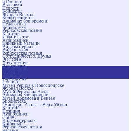
и новости
Выставки
Новости
Концерты
Журнал Восход
Конференции
Альманах Зов времени
Педагогика
Библиотека
Рериховская поэзия
Картины
Издательство
Аудиозаписи
Книжный магазин
Видеоматериалы
Видеостудия
Рериховская поэзия
Сотрудничество. Друзья
РОССИЯ
Хочу помочь
Все соцсети
Публикации
Музеи и
и новости
учреждения
Новости
Музей Рериха в Новосибирске
Журнал Восход
Музей Рериха на Алтае
Альманах Зов времени
Музей Абрамова в Венёве
Библиотека
"Наследие Алтая" - Верх-Уймон
Картины
Позиция
Аудиозаписи
СибРО
Видеоматериалы
Книжный
Рериховская поэзия
магазин