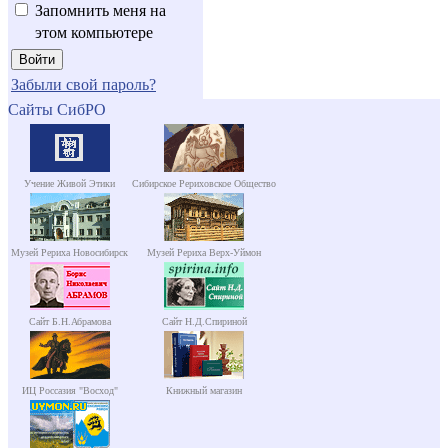
Запомнить меня на
этом компьютере
Забыли свой пароль?
Сайты СибРО
Учение Живой Этики
Сибирское Рериховское Общество
Музей Рериха Новосибирск
Музей Рериха Верх-Уймон
Сайт Б.Н.Абрамова
Сайт Н.Д.Спириной
ИЦ Россазия "Восход"
Книжный магазин