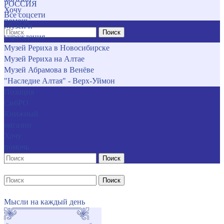
РОССИЯ
Хочу
Все соцсети
помочь
Музеи и
Поиск
учреждения
Музей Рериха в Новосибирске
Музей Рериха на Алтае
Музей Абрамова в Венёве
"Наследие Алтая" - Верх-Уймон
Позиция
СибРО
Книжный
магазин
Хочу
помочь
Поиск
Поиск
Мысли на каждый день