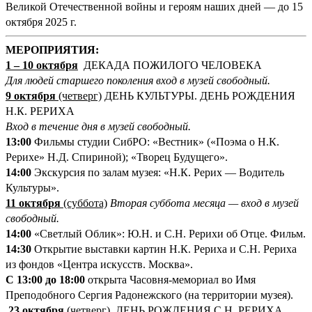
Великой Отечественной войны и героям наших дней — до 15
октября 2025 г.
М
ЕРОПРИЯТИЯ:
1
–
10 октября
ДЕКАДА ПОЖИЛОГО ЧЕЛОВЕКА
Для людей старшего поколения вход в музей свободный.
9 октября
(четверг)
ДЕНЬ КУЛЬТУРЫ. ДЕНЬ РОЖДЕНИЯ
Н.К. РЕРИХА
Вход в течение дня в музей свободный.
13:00
Фильмы студии СибРО: «Вестник» («Поэма о Н.К.
Рерихе» Н.Д. Спириной); «Творец Будущего».
14:00
Экскурсия по залам музея: «Н.К. Рерих — Водитель
Культуры».
11 октября
(суббота)
Вторая суббота месяца — вход в музей
свободный.
14:00
«Светлый Облик»: Ю.Н. и С.Н. Рерихи об Отце. Фильм.
14:30
Открытие выставки картин Н.К. Рериха и С.Н. Рериха
из фондов «Центра искусств. Москва».
С 13:00 до 18:00
открыта Часовня-мемориал во Имя
Преподобного Сергия Радонежского (на территории музея).
23 октября
(четверг)
ДЕНЬ РОЖДЕНИЯ С.Н. РЕРИХА