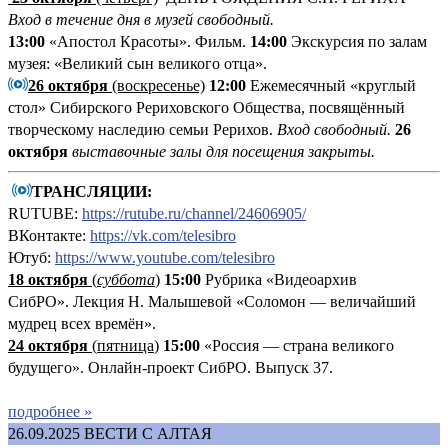
Вход в течение дня в музей свободный.
13:00
«Апостол Красоты». Фильм.
14:00
Экскурсия по залам
музея: «Великий сын великого отца».
26 октября
(воскресенье)
12:00
Ежемесячный «круглый
стол» Сибирского Рериховского Общества, посвящённый
творческому наследию семьи Рерихов.
Вход свободный.
26
октября
выставочные залы для посещения закрыты.
ТРАНСЛЯЦИИ:
RUTUBE:
https://rutube.ru/channel/24606905/
ВКонтакте:
https://vk.com/telesibro
Ютуб:
https://www.youtube.com/telesibro
18 октября
(
суббота
)
15:00
Рубрика «Видеоархив
СибРО». Лекция Н. Малышевой «Соломон — величайший
мудрец всех времён».
24 октября
(
пятница
)
15:00
«Россия — страна великого
будущего». Онлайн-проект СибРО. Выпуск 37.
подробнее »
26.09.2025
ВЕСТИ С АЛТАЯ