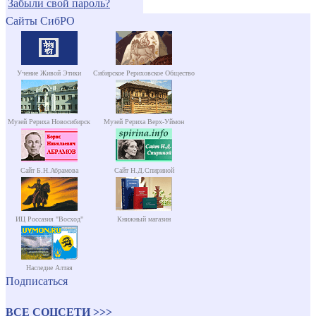
Забыли свой пароль?
Сайты СибРО
Учение Живой Этики
Сибирское Рериховское Общество
Музей Рериха Новосибирск
Музей Рериха Верх-Уймон
Сайт Б.Н.Абрамова
Сайт Н.Д.Спириной
ИЦ Россазия "Восход"
Книжный магазин
Наследие Алтая
Подписаться
ВСЕ СОЦСЕТИ >>>