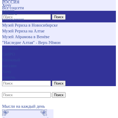
РОССИЯ
Хочу
Все соцсети
помочь
Музеи и
Поиск
учреждения
Музей Рериха в Новосибирске
Музей Рериха на Алтае
Музей Абрамова в Венёве
"Наследие Алтая" - Верх-Уймон
Позиция
СибРО
Книжный
магазин
Хочу
помочь
Поиск
Поиск
Мысли на каждый день