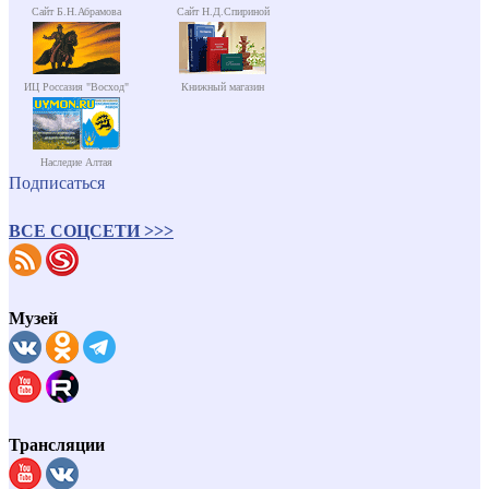
Сайт Б.Н.Абрамова
Сайт Н.Д.Спириной
ИЦ Россазия "Восход"
Книжный магазин
Наследие Алтая
Подписаться
ВСЕ СОЦСЕТИ >>>
Музей
Трансляции