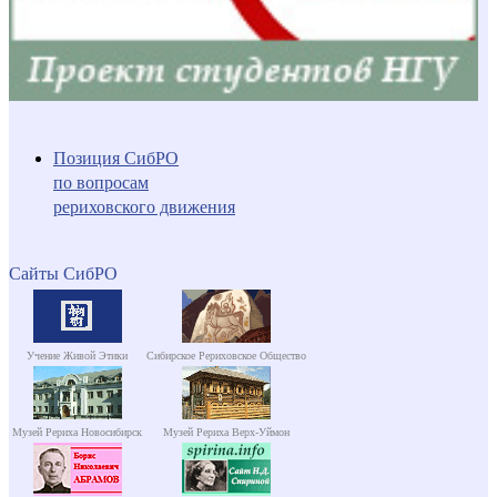
Позиция СибРО
по вопросам
рериховского движения
Сайты СибРО
Учение Живой Этики
Сибирское Рериховское Общество
Музей Рериха Новосибирск
Музей Рериха Верх-Уймон