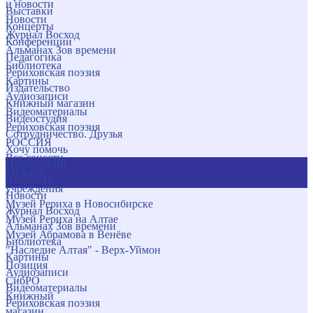
и новости
Выставки
Новости
Концерты
Журнал Восход
Конференции
Альманах Зов времени
Педагогика
Библиотека
Рериховская поэзия
Картины
Издательство
Аудиозаписи
Книжный магазин
Видеоматериалы
Видеостудия
Рериховская поэзия
Сотрудничество. Друзья
РОССИЯ
Хочу помочь
Все соцсети
Публикации
Музеи и
и новости
учреждения
Новости
Музей Рериха в Новосибирске
Журнал Восход
Музей Рериха на Алтае
Альманах Зов времени
Музей Абрамова в Венёве
Библиотека
"Наследие Алтая" - Верх-Уймон
Картины
Позиция
Аудиозаписи
СибРО
Видеоматериалы
Книжный
Рериховская поэзия
магазин