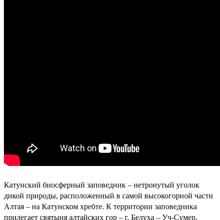
Катунский биосферный заповедник – нетронутый уголок
дикой природы, расположенный в самой высокогорной части
Алтая – на Катунском хребте. К территории заповедника
прилегает святыня алтайских гор – г. Белуха – Уч-Сумер.