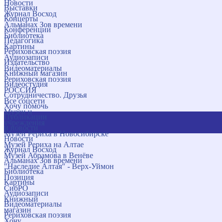
Новости
Выставки
Журнал Восход
Концерты
Альманах Зов времени
Конференции
Библиотека
Педагогика
Картины
Рериховская поэзия
Аудиозаписи
Издательство
Видеоматериалы
Книжный магазин
Рериховская поэзия
Видеостудия
РОССИЯ
Сотрудничество. Друзья
Все соцсети
Хочу помочь
Музеи и
Публикации
учреждения
и новости
Музей Рериха в Новосибирске
Новости
Музей Рериха на Алтае
Журнал Восход
Музей Абрамова в Венёве
Альманах Зов времени
"Наследие Алтая" - Верх-Уймон
Библиотека
Позиция
Картины
СибРО
Аудиозаписи
Книжный
Видеоматериалы
магазин
Рериховская поэзия
Хочу