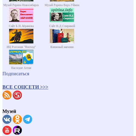
Музей Рериха Новосибирск
Музей Рериха Верх-Уймон
Сайт Б.Н.Абрамова
Сайт Н.Д.Спириной
ИЦ Россазия "Восход"
Книжный магазин
Наследие Алтая
Подписаться
ВСЕ СОЦСЕТИ >>>
Музей