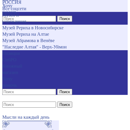
РОССИЯ
Хочу
Все соцсети
помочь
Музеи и
Поиск
учреждения
Музей Рериха в Новосибирске
Музей Рериха на Алтае
Музей Абрамова в Венёве
"Наследие Алтая" - Верх-Уймон
Позиция
СибРО
Книжный
магазин
Хочу
помочь
Поиск
Поиск
Мысли на каждый день