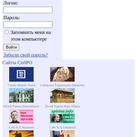
Логин:
Пароль:
Запомнить меня на
этом компьютере
Забыли свой пароль?
Сайты СибРО
Учение Живой Этики
Сибирское Рериховское Общество
Музей Рериха Новосибирск
Музей Рериха Верх-Уймон
Сайт Б.Н.Абрамова
Сайт Н.Д.Спириной