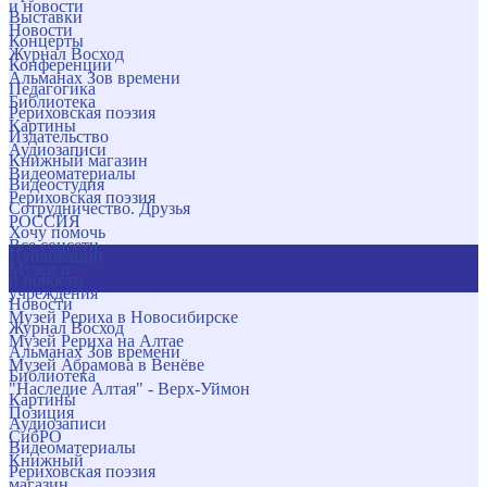
и новости
Выставки
Новости
Концерты
Журнал Восход
Конференции
Альманах Зов времени
Педагогика
Библиотека
Рериховская поэзия
Картины
Издательство
Аудиозаписи
Книжный магазин
Видеоматериалы
Видеостудия
Рериховская поэзия
Сотрудничество. Друзья
РОССИЯ
Хочу помочь
Все соцсети
Публикации
Музеи и
и новости
учреждения
Новости
Музей Рериха в Новосибирске
Журнал Восход
Музей Рериха на Алтае
Альманах Зов времени
Музей Абрамова в Венёве
Библиотека
"Наследие Алтая" - Верх-Уймон
Картины
Позиция
Аудиозаписи
СибРО
Видеоматериалы
Книжный
Рериховская поэзия
магазин