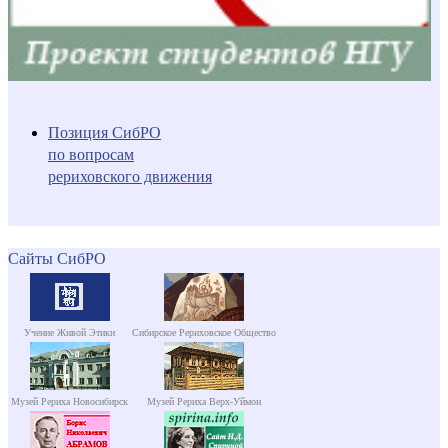
Позиция СибРО
по вопросам
рериховского движения
Сайты СибРО
Учение Живой Этики
Сибирское Рериховское Общество
Музей Рериха Новосибирск
Музей Рериха Верх-Уймон