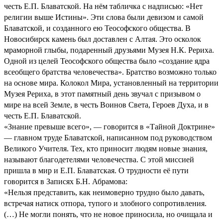
честь Е.П. Блаватской. На нём табличка с надписью: «Нет
религии выше Истины». Эти слова были девизом и самой
Блаватской, и созданного ею Теософского общества. В
Новосибирск камень был доставлен с Алтая. Это осколок
мраморной глыбы, подаренный друзьями Музея Н.К. Рериха.
Одной из целей Теософского общества было «создание ядра
всеобщего братства человечества». Братство возможно только
на основе мира. Колокол Мира, установленный на территории
Музея Рериха, в этот памятный день звучал с призывом о
мире на всей Земле, в честь Воинов Света, Героев Духа, и в
честь Е.П. Блаватской.
«Знание превыше всего», — говорится в «Тайной Доктрине»
— главном труде Блаватской, написанном под руководством
Великого Учителя. Тех, кто приносит людям новые знания,
называют благодетелями человечества. С этой миссией
пришла в мир и Е.П. Блаватская. О трудности её пути
говорится в Записях Б.Н. Абрамова:
«Нельзя представить, как неимоверно трудно было давать,
встречая натиск отпора, тупого и злобного сопротивления.
(…) Не могли понять, что не новое приносила, но очищала и