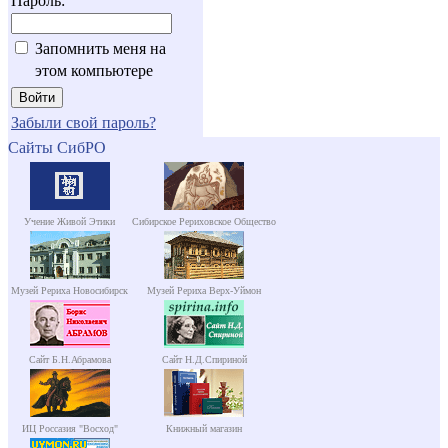
Пароль:
Запомнить меня на
этом компьютере
Забыли свой пароль?
Сайты СибРО
Учение Живой Этики
Сибирское Рериховское Общество
Музей Рериха Новосибирск
Музей Рериха Верх-Уймон
Сайт Б.Н.Абрамова
Сайт Н.Д.Спириной
ИЦ Россазия "Восход"
Книжный магазин