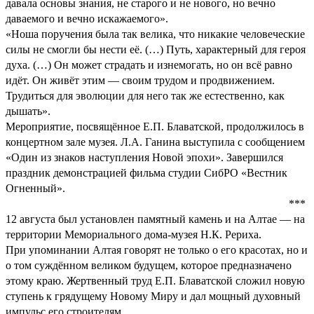
давала основы знания, не старого и не нового, но вечно
даваемого и вечно искажаемого».
«Ноша поручения была так велика, что никакие человеческие
силы не смогли бы нести её. (…) Путь, характерный для героя
духа. (…) Он может страдать и изнемогать, но он всё равно
идёт. Он живёт этим — своим трудом и продвижением.
Трудиться для эволюции для него так же естественно, как
дышать».
Мероприятие, посвящённое Е.П. Блаватской, продолжилось в
концертном зале музея. Л.А. Ганина выступила с сообщением
«Один из знаков наступления Новой эпохи». Завершился
праздник демонстрацией фильма студии СибРО «Вестник
Огненный».
***
12 августа был установлен памятный камень и на Алтае — на
территории Мемориального дома-музея Н.К. Рериха.
При упоминании Алтая говорят не только о его красотах, но и
о том суждённом великом будущем, которое предназначено
этому краю. Жертвенный труд Е.П. Блаватской сложил новую
ступень к грядущему Новому Миру и дал мощный духовный
импульс его строителям.