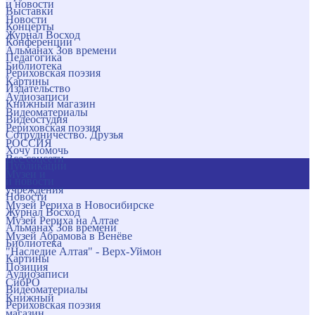
и новости
Выставки
Новости
Концерты
Журнал Восход
Конференции
Альманах Зов времени
Педагогика
Библиотека
Рериховская поэзия
Картины
Издательство
Аудиозаписи
Книжный магазин
Видеоматериалы
Видеостудия
Рериховская поэзия
Сотрудничество. Друзья
РОССИЯ
Хочу помочь
Все соцсети
Публикации
Музеи и
и новости
учреждения
Новости
Музей Рериха в Новосибирске
Журнал Восход
Музей Рериха на Алтае
Альманах Зов времени
Музей Абрамова в Венёве
Библиотека
"Наследие Алтая" - Верх-Уймон
Картины
Позиция
Аудиозаписи
СибРО
Видеоматериалы
Книжный
Рериховская поэзия
магазин