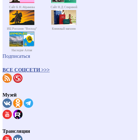
Сайт Б.Н.Абрамова
Сайт Н.Д.Спириной
ИЦ Россазия "Восход"
Книжный магазин
Наследие Алтая
Подписаться
ВСЕ СОЦСЕТИ >>>
Музей
Трансляции