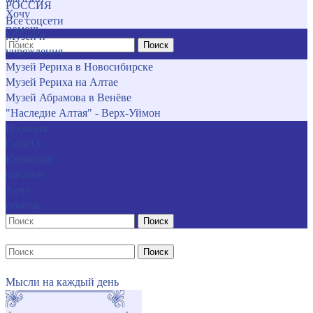
РОССИЯ
Хочу
Все соцсети
помочь
Музеи и
Поиск
учреждения
Музей Рериха в Новосибирске
Музей Рериха на Алтае
Музей Абрамова в Венёве
"Наследие Алтая" - Верх-Уймон
Позиция
СибРО
Книжный
магазин
Хочу
помочь
Поиск
Поиск
Мысли на каждый день