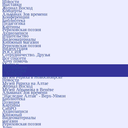
Новости
Выставки
Журнал Восход
Концерты
Альманах Зов времени
Конференции
Библиотека
Педагогика
Картины
Рериховская поэзия
Аудиозаписи
Издательство
Видеоматериалы
Книжный магазин
Рериховская поэзия
Видеостудия
РОССИЯ
Сотрудничество. Друзья
Все соцсети
Хочу помочь
Музеи и
Публикации
учреждения
и новости
Музей Рериха в Новосибирске
Новости
Музей Рериха на Алтае
Журнал Восход
Музей Абрамова в Венёве
Альманах Зов времени
"Наследие Алтая" - Верх-Уймон
Библиотека
Позиция
Картины
СибРО
Аудиозаписи
Книжный
Видеоматериалы
магазин
Рериховская поэзия
Хочу