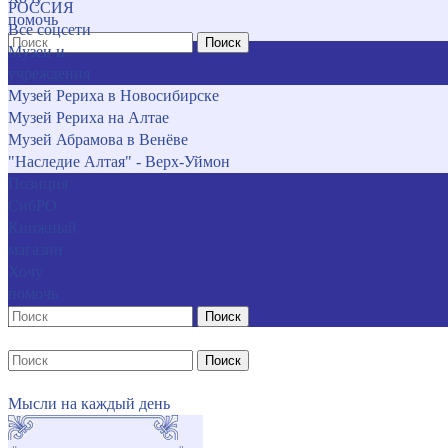
РОССИЯ
помочь
Все соцсети
Поиск
Музеи и
учреждения
Музей Рериха в Новосибирске
Музей Рериха на Алтае
Музей Абрамова в Венёве
"Наследие Алтая" - Верх-Уймон
Позиция
СибРО
Книжный
магазин
Хочу
помочь
Поиск
Поиск
Мысли на каждый день