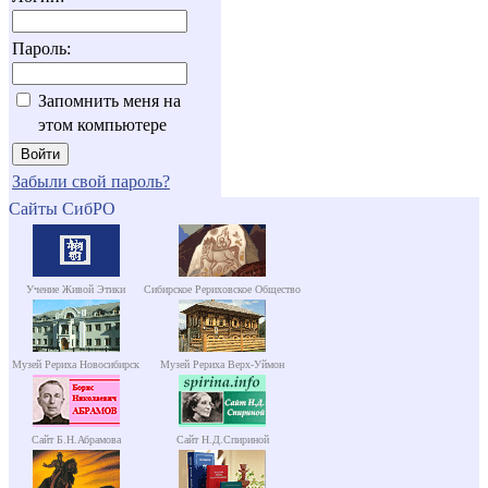
Пароль:
Запомнить меня на
этом компьютере
Забыли свой пароль?
Сайты СибРО
Учение Живой Этики
Сибирское Рериховское Общество
Музей Рериха Новосибирск
Музей Рериха Верх-Уймон
Сайт Б.Н.Абрамова
Сайт Н.Д.Спириной