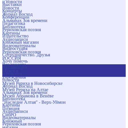
и новости
Выставки
Новости
Концерты
Журнал Восход
Конференции
Альманах Зов времени
Педагогика
Библиотека
Рериховская поэзия
Картины
Издательство
Аудиозаписи
Книжный магазин
Видеоматериалы
Видеостудия
Рериховская поэзия
Сотрудничество. Друзья
РОССИЯ
Хочу помочь
Все соцсети
Публикации
Музеи и
и новости
учреждения
Новости
Музей Рериха в Новосибирске
Журнал Восход
Музей Рериха на Алтае
Альманах Зов времени
Музей Абрамова в Венёве
Библиотека
"Наследие Алтая" - Верх-Уймон
Картины
Позиция
Аудиозаписи
СибРО
Видеоматериалы
Книжный
Рериховская поэзия
магазин