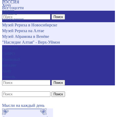
РОССИЯ
Хочу
Все соцсети
помочь
Музеи и
Поиск
учреждения
Музей Рериха в Новосибирске
Музей Рериха на Алтае
Музей Абрамова в Венёве
"Наследие Алтая" - Верх-Уймон
Позиция
СибРО
Книжный
магазин
Хочу
помочь
Поиск
Поиск
Мысли на каждый день