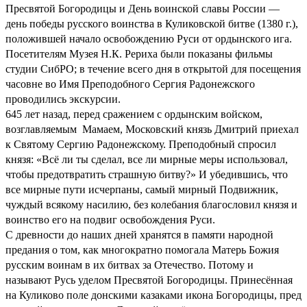
Пресвятой Богородицы и День воинской славы России —
день победы русского воинства в Куликовской битве (1380 г.),
положившей начало освобождению Руси от ордынского ига.
Посетителям Музея Н.К. Рериха были показаны фильмы
студии СибРО; в течение всего дня в открытой для посещения
часовне во Имя Преподобного Сергия Радонежского
проводились экскурсии.
645 лет назад, перед сражением с ордынским войском,
возглавляемым Мамаем, Московский князь Дмитрий приехал
к Святому Сергию Радонежскому. Преподобный спросил
князя: «Всё ли ты сделал, все ли мирные меры использовал,
чтобы предотвратить страшную битву?» И убедившись, что
все мирные пути исчерпаны, самый мирный Подвижник,
чуждый всякому насилию, без колебания благословил князя и
воинство его на подвиг освобождения Руси.
С древности до наших дней хранятся в памяти народной
предания о том, как многократно помогала Матерь Божия
русским воинам в их битвах за Отечество. Потому и
называют Русь уделом Пресвятой Богородицы. Принесённая
на Куликово поле донскими казаками икона Богородицы, пред