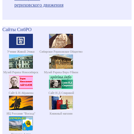
рериховского движения
Сайты СибРО
Учение Живой Этики
Сибирское Рериховское Общество
Музей Рериха Новосибирск
Музей Рериха Верх-Уймон
Сайт Б.Н.Абрамова
Сайт Н.Д.Спириной
ИЦ Россазия "Восход"
Книжный магазин