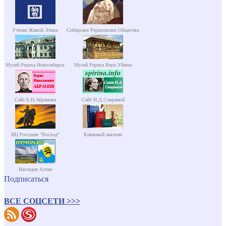
Учение Живой Этики
Сибирское Рериховское Общество
Музей Рериха Новосибирск
Музей Рериха Верх-Уймон
Сайт Б.Н.Абрамова
Сайт Н.Д.Спириной
ИЦ Россазия "Восход"
Книжный магазин
Наследие Алтая
Подписаться
ВСЕ СОЦСЕТИ >>>