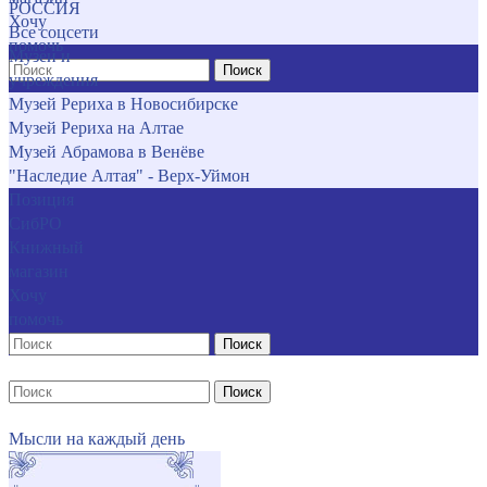
РОССИЯ
Хочу
Все соцсети
помочь
Музеи и
Поиск
учреждения
Музей Рериха в Новосибирске
Музей Рериха на Алтае
Музей Абрамова в Венёве
"Наследие Алтая" - Верх-Уймон
Позиция
СибРО
Книжный
магазин
Хочу
помочь
Поиск
Поиск
Мысли на каждый день