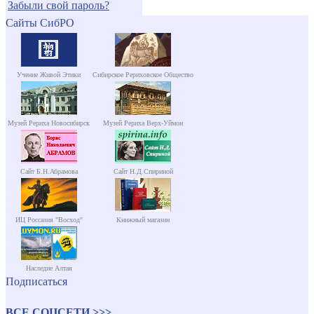
Забыли свой пароль?
Сайты СибРО
Учение Живой Этики
Сибирское Рериховское Общество
Музей Рериха Новосибирск
Музей Рериха Верх-Уймон
Сайт Б.Н.Абрамова
Сайт Н.Д.Спириной
ИЦ Россазия "Восход"
Книжный магазин
Наследие Алтая
Подписаться
ВСЕ СОЦСЕТИ >>>