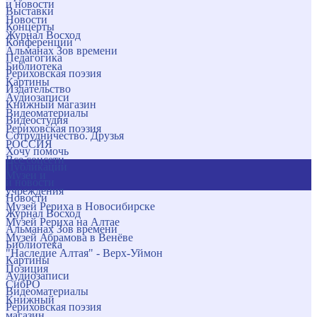
и новости
Выставки
Новости
Концерты
Журнал Восход
Конференции
Альманах Зов времени
Педагогика
Библиотека
Рериховская поэзия
Картины
Издательство
Аудиозаписи
Книжный магазин
Видеоматериалы
Видеостудия
Рериховская поэзия
Сотрудничество. Друзья
РОССИЯ
Хочу помочь
Все соцсети
Публикации
Музеи и
и новости
учреждения
Новости
Музей Рериха в Новосибирске
Журнал Восход
Музей Рериха на Алтае
Альманах Зов времени
Музей Абрамова в Венёве
Библиотека
"Наследие Алтая" - Верх-Уймон
Картины
Позиция
Аудиозаписи
СибРО
Видеоматериалы
Книжный
Рериховская поэзия
магазин