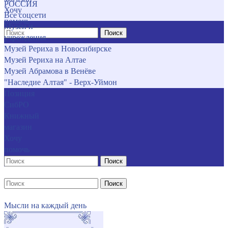
РОССИЯ
Хочу
Все соцсети
помочь
Музеи и
Поиск
учреждения
Музей Рериха в Новосибирске
Музей Рериха на Алтае
Музей Абрамова в Венёве
"Наследие Алтая" - Верх-Уймон
Позиция
СибРО
Книжный
магазин
Хочу
помочь
Поиск
Поиск
Мысли на каждый день