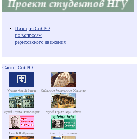
Позиция СибРО
по вопросам
рериховского движения
Сайты СибРО
Учение Живой Этики
Сибирское Рериховское Общество
Музей Рериха Новосибирск
Музей Рериха Верх-Уймон
Сайт Б.Н.Абрамова
Сайт Н.Д.Спириной