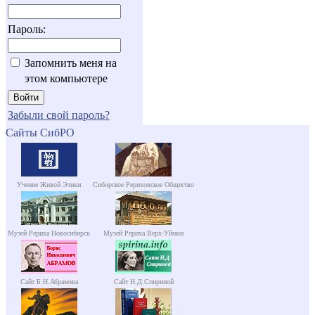
Пароль:
Запомнить меня на
этом компьютере
Забыли свой пароль?
Сайты СибРО
Учение Живой Этики
Сибирское Рериховское Общество
Музей Рериха Новосибирск
Музей Рериха Верх-Уймон
Сайт Б.Н.Абрамова
Сайт Н.Д.Спириной