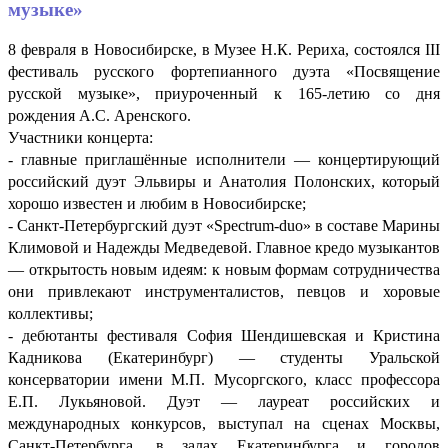
музыке»
8 февраля в Новосибирске, в Музее Н.К. Рериха, состоялся III
фестиваль русского фортепианного дуэта «Посвящение
русской музыке», приуроченный к 165-летию со дня
рождения А.С. Аренского.
Участники концерта:
- главные приглашённые исполнители — концертирующий
российский дуэт Эльвиры и Анатолия Полонских, который
хорошо известен и любим в Новосибирске;
- Санкт-Петербургский дуэт «Spectrum-duo» в составе Марины
Климовой и Надежды Медведевой. Главное кредо музыкантов
— открытость новым идеям: к новым формам сотрудничества
они привлекают инструменталистов, певцов и хоровые
коллективы;
- дебютанты фестиваля София Шендишевская и Кристина
Кадникова (Екатеринбург) — студенты Уральской
консерватории имени М.П. Мусоргского, класс профессора
Е.П. Лукьяновой. Дуэт — лауреат российских и
международных конкурсов, выступал на сценах Москвы,
Санкт-Петербурга, в залах Екатеринбурга и городов