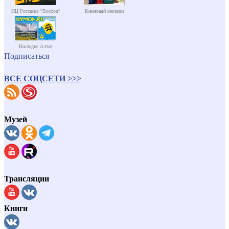
ИЦ Россазия "Восход"
Книжный магазин
Наследие Алтая
Подписаться
ВСЕ СОЦСЕТИ >>>
Музей
Трансляции
Книги