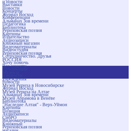
и новости
Выставки
Новости
Концерты
Журнал Восход
Конференции
Альманах Зов времени
Педагогика
Библиотека
Рериховская поэзия
Картины
Издательство
Аудиозаписи
Книжный магазин
Видеоматериалы
Видеостудия
Рериховская поэзия
Сотрудничество. Друзья
РОССИЯ
Хочу помочь
Все соцсети
Публикации
Музеи и
и новости
учреждения
Новости
Музей Рериха в Новосибирске
Журнал Восход
Музей Рериха на Алтае
Альманах Зов времени
Музей Абрамова в Венёве
Библиотека
"Наследие Алтая" - Верх-Уймон
Картины
Позиция
Аудиозаписи
СибРО
Видеоматериалы
Книжный
Рериховская поэзия
магазин