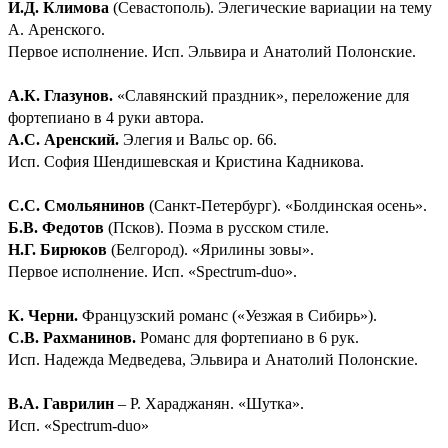
И.Д. Климова
(Севастополь). Элегические вариации на тему
А. Аренского.
Первое исполнение. Исп. Эльвира и Анатолий Полонские.
А.К. Глазунов.
«Славянский праздник», переложение для
фортепиано в 4 руки автора.
А.С. Аренский.
Элегия и Вальс ор. 66.
Исп. София Шендишевская и Кристина Кадникова.
С.С. Смольянинов
(Санкт-Петербург). «Болдинская осень».
Б.В. Федотов
(Псков). Поэма в русском стиле.
Н.Г. Бирюков
(Белгород). «Ярилины зовы».
Первое исполнение. Исп. «Spectrum-duo».
К. Черни.
Французский романс («Уезжая в Сибирь»).
С.В. Рахманинов.
Романс для фортепиано в 6 рук.
Исп. Надежда Медведева, Эльвира и Анатолий Полонские.
В.А. Гаврилин
– Р. Хараджанян. «Шутка».
Исп. «Spectrum-duo»