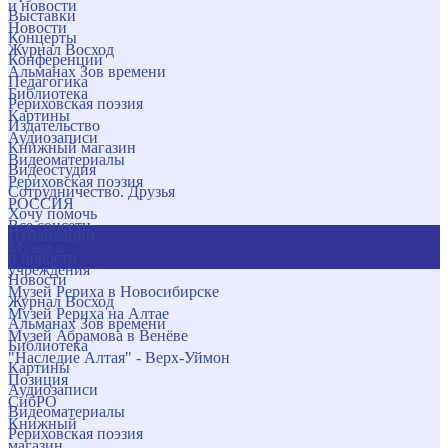
и новости
Выставки
Новости
Концерты
Журнал Восход
Конференции
Альманах Зов времени
Педагогика
Библиотека
Рериховская поэзия
Картины
Издательство
Аудиозаписи
Книжный магазин
Видеоматериалы
Видеостудия
Рериховская поэзия
Сотрудничество. Друзья
РОССИЯ
Хочу помочь
Все соцсети
Публикации
Музеи и
и новости
учреждения
Новости
Музей Рериха в Новосибирске
Журнал Восход
Музей Рериха на Алтае
Альманах Зов времени
Музей Абрамова в Венёве
Библиотека
"Наследие Алтая" - Верх-Уймон
Картины
Позиция
Аудиозаписи
СибРО
Видеоматериалы
Книжный
Рериховская поэзия
магазин