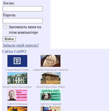
Логин:
Пароль:
Запомнить меня на
этом компьютере
Забыли свой пароль?
Сайты СибРО
Учение Живой Этики
Сибирское Рериховское Общество
Музей Рериха Новосибирск
Музей Рериха Верх-Уймон
Сайт Б.Н.Абрамова
Сайт Н.Д.Спириной