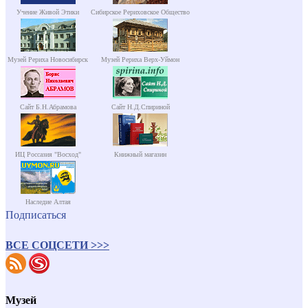
Учение Живой Этики
Сибирское Рериховское Общество
Музей Рериха Новосибирск
Музей Рериха Верх-Уймон
Сайт Б.Н.Абрамова
Сайт Н.Д.Спириной
ИЦ Россазия "Восход"
Книжный магазин
Наследие Алтая
Подписаться
ВСЕ СОЦСЕТИ >>>
Музей