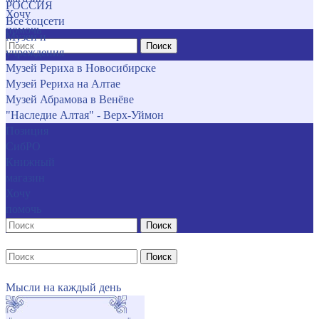
РОССИЯ
Хочу
Все соцсети
помочь
Музеи и
Поиск
учреждения
Музей Рериха в Новосибирске
Музей Рериха на Алтае
Музей Абрамова в Венёве
"Наследие Алтая" - Верх-Уймон
Позиция
СибРО
Книжный
магазин
Хочу
помочь
Поиск
Поиск
Мысли на каждый день