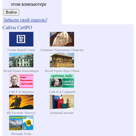
этом компьютере
Забыли свой пароль?
Сайты СибРО
Учение Живой Этики
Сибирское Рериховское Общество
Музей Рериха Новосибирск
Музей Рериха Верх-Уймон
Сайт Б.Н.Абрамова
Сайт Н.Д.Спириной
ИЦ Россазия "Восход"
Книжный магазин
Наследие Алтая