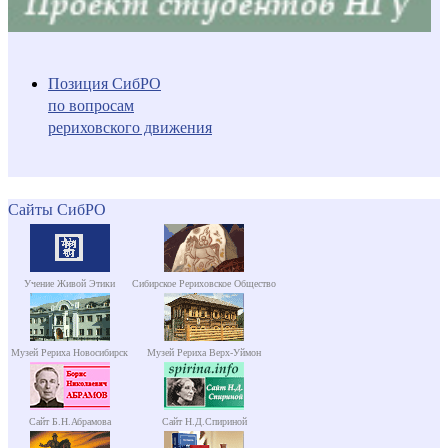
Позиция СибРО
по вопросам
рериховского движения
Сайты СибРО
Учение Живой Этики
Сибирское Рериховское Общество
Музей Рериха Новосибирск
Музей Рериха Верх-Уймон
Сайт Б.Н.Абрамова
Сайт Н.Д.Спириной