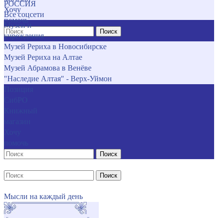
РОССИЯ
Хочу
Все соцсети
помочь
Музеи и
Поиск
учреждения
Музей Рериха в Новосибирске
Музей Рериха на Алтае
Музей Абрамова в Венёве
"Наследие Алтая" - Верх-Уймон
Позиция
СибРО
Книжный
магазин
Хочу
помочь
Поиск
Поиск
Мысли на каждый день