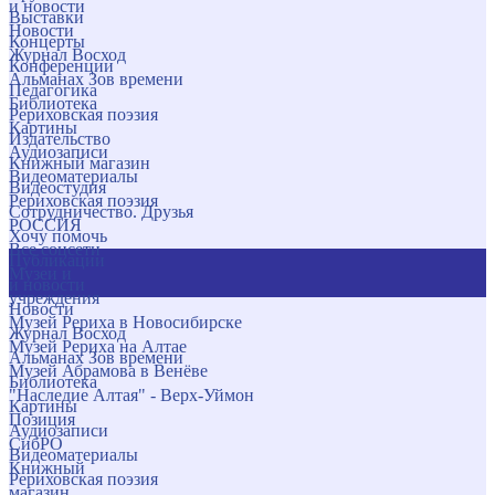
и новости
Выставки
Новости
Концерты
Журнал Восход
Конференции
Альманах Зов времени
Педагогика
Библиотека
Рериховская поэзия
Картины
Издательство
Аудиозаписи
Книжный магазин
Видеоматериалы
Видеостудия
Рериховская поэзия
Сотрудничество. Друзья
РОССИЯ
Хочу помочь
Все соцсети
Публикации
Музеи и
и новости
учреждения
Новости
Музей Рериха в Новосибирске
Журнал Восход
Музей Рериха на Алтае
Альманах Зов времени
Музей Абрамова в Венёве
Библиотека
"Наследие Алтая" - Верх-Уймон
Картины
Позиция
Аудиозаписи
СибРО
Видеоматериалы
Книжный
Рериховская поэзия
магазин