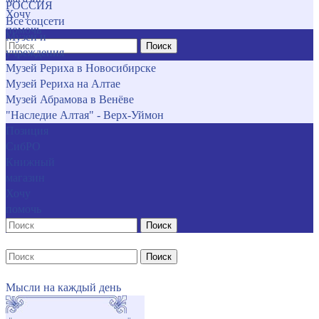
РОССИЯ
Хочу
Все соцсети
помочь
Музеи и
Поиск
учреждения
Музей Рериха в Новосибирске
Музей Рериха на Алтае
Музей Абрамова в Венёве
"Наследие Алтая" - Верх-Уймон
Позиция
СибРО
Книжный
магазин
Хочу
помочь
Поиск
Поиск
Мысли на каждый день