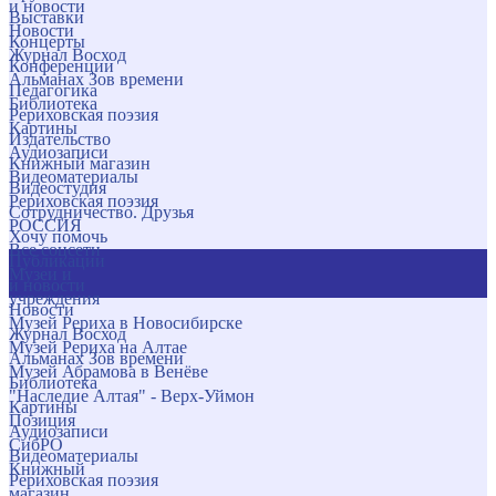
и новости
Выставки
Новости
Концерты
Журнал Восход
Конференции
Альманах Зов времени
Педагогика
Библиотека
Рериховская поэзия
Картины
Издательство
Аудиозаписи
Книжный магазин
Видеоматериалы
Видеостудия
Рериховская поэзия
Сотрудничество. Друзья
РОССИЯ
Хочу помочь
Все соцсети
Публикации
Музеи и
и новости
учреждения
Новости
Музей Рериха в Новосибирске
Журнал Восход
Музей Рериха на Алтае
Альманах Зов времени
Музей Абрамова в Венёве
Библиотека
"Наследие Алтая" - Верх-Уймон
Картины
Позиция
Аудиозаписи
СибРО
Видеоматериалы
Книжный
Рериховская поэзия
магазин