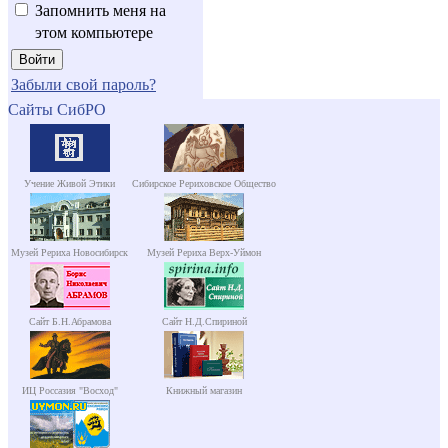
Запомнить меня на
этом компьютере
Забыли свой пароль?
Сайты СибРО
Учение Живой Этики
Сибирское Рериховское Общество
Музей Рериха Новосибирск
Музей Рериха Верх-Уймон
Сайт Б.Н.Абрамова
Сайт Н.Д.Спириной
ИЦ Россазия "Восход"
Книжный магазин