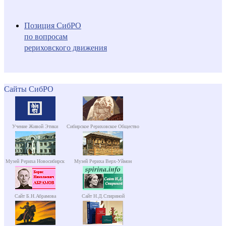
Позиция СибРО
по вопросам
рериховского движения
Сайты СибРО
Учение Живой Этики
Сибирское Рериховское Общество
Музей Рериха Новосибирск
Музей Рериха Верх-Уймон
Сайт Б.Н.Абрамова
Сайт Н.Д.Спириной