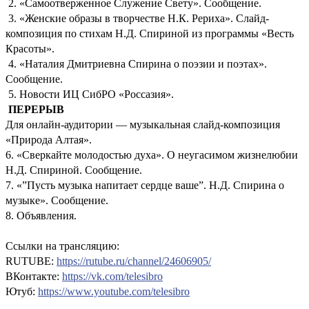
2. «Самоотверженное Служение Свету». Сообщение.
3. «Женские образы в творчестве Н.К. Рериха». Слайд-
композиция по стихам Н.Д. Спириной из программы «Весть
Красоты».
4. «Наталия Дмитриевна Спирина о поэзии и поэтах».
Сообщение.
5. Новости ИЦ СибРО «Россазия».
ПЕРЕРЫВ
Для онлайн-аудитории — музыкальная слайд-композиция
«Природа Алтая».
6. «Сверкайте молодостью духа». О неугасимом жизнелюбии
Н.Д. Спириной. Сообщение.
7. «”Пусть музыка напитает сердце ваше”. Н.Д. Спирина о
музыке». Сообщение.
8. Объявления.
Ссылки на трансляцию:
RUTUBE:
https://rutube.ru/channel/24606905/
ВКонтакте:
https://vk.com/telesibro
Ютуб:
https://www.youtube.com/telesibro