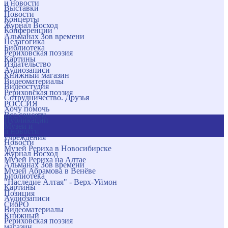
и новости
Выставки
Новости
Концерты
Журнал Восход
Конференции
Альманах Зов времени
Педагогика
Библиотека
Рериховская поэзия
Картины
Издательство
Аудиозаписи
Книжный магазин
Видеоматериалы
Видеостудия
Рериховская поэзия
Сотрудничество. Друзья
РОССИЯ
Хочу помочь
Все соцсети
Публикации
Музеи и
и новости
учреждения
Новости
Музей Рериха в Новосибирске
Журнал Восход
Музей Рериха на Алтае
Альманах Зов времени
Музей Абрамова в Венёве
Библиотека
"Наследие Алтая" - Верх-Уймон
Картины
Позиция
Аудиозаписи
СибРО
Видеоматериалы
Книжный
Рериховская поэзия
магазин