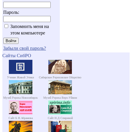
Пароль:
Запомнить меня на
этом компьютере
Забыли свой пароль?
Сайты СибРО
Учение Живой Этики
Сибирское Рериховское Общество
Музей Рериха Новосибирск
Музей Рериха Верх-Уймон
Сайт Б.Н.Абрамова
Сайт Н.Д.Спириной