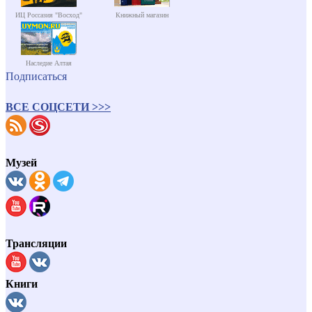
ИЦ Россазия "Восход"
Книжный магазин
Наследие Алтая
Подписаться
ВСЕ СОЦСЕТИ >>>
Музей
Трансляции
Книги