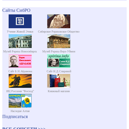
Сайты СибРО
Учение Живой Этики
Сибирское Рериховское Общество
Музей Рериха Новосибирск
Музей Рериха Верх-Уймон
Сайт Б.Н.Абрамова
Сайт Н.Д.Спириной
ИЦ Россазия "Восход"
Книжный магазин
Наследие Алтая
Подписаться