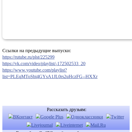
Ссылки на предыдущие выпуски:
https://rutube.ru/plst/225299
https://vk.com/video/playlist/-172502533_20
https://www.youtube.com/playlist?
list=PLEqMToSbi4GYsA1JL0rs2uHczFG--HXXr
Рассказать друзьям: