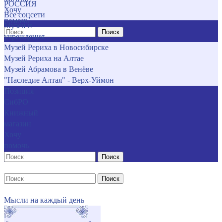
РОССИЯ
Хочу
Все соцсети
помочь
Музеи и
Поиск
учреждения
Музей Рериха в Новосибирске
Музей Рериха на Алтае
Музей Абрамова в Венёве
"Наследие Алтая" - Верх-Уймон
Позиция
СибРО
Книжный
магазин
Хочу
помочь
Поиск
Поиск
Мысли на каждый день