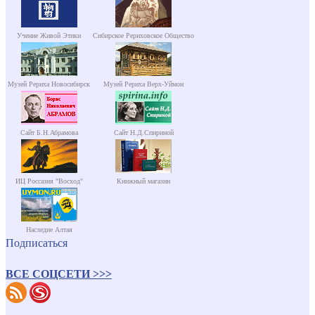
Учение Живой Этики
Сибирское Рериховское Общество
Музей Рериха Новосибирск
Музей Рериха Верх-Уймон
Сайт Б.Н.Абрамова
Сайт Н.Д.Спириной
ИЦ Россазия "Восход"
Книжный магазин
Наследие Алтая
Подписаться
ВСЕ СОЦСЕТИ >>>