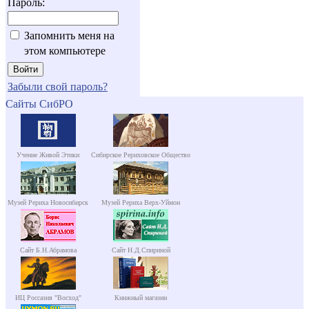
Пароль:
Запомнить меня на
этом компьютере
Забыли свой пароль?
Сайты СибРО
Учение Живой Этики
Сибирское Рериховское Общество
Музей Рериха Новосибирск
Музей Рериха Верх-Уймон
Сайт Б.Н.Абрамова
Сайт Н.Д.Спириной
ИЦ Россазия "Восход"
Книжный магазин