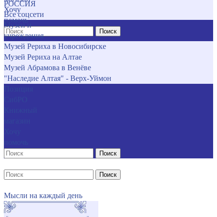
РОССИЯ
Хочу
Все соцсети
помочь
Музеи и
Поиск
учреждения
Музей Рериха в Новосибирске
Музей Рериха на Алтае
Музей Абрамова в Венёве
"Наследие Алтая" - Верх-Уймон
Позиция
СибРО
Книжный
магазин
Хочу
помочь
Поиск
Поиск
Мысли на каждый день