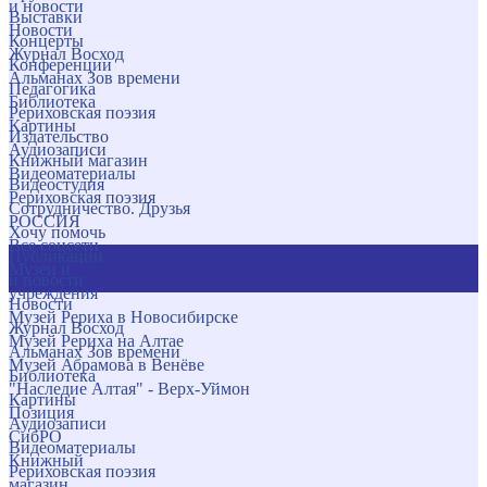
и новости
Выставки
Новости
Концерты
Журнал Восход
Конференции
Альманах Зов времени
Педагогика
Библиотека
Рериховская поэзия
Картины
Издательство
Аудиозаписи
Книжный магазин
Видеоматериалы
Видеостудия
Рериховская поэзия
Сотрудничество. Друзья
РОССИЯ
Хочу помочь
Все соцсети
Публикации
Музеи и
и новости
учреждения
Новости
Музей Рериха в Новосибирске
Журнал Восход
Музей Рериха на Алтае
Альманах Зов времени
Музей Абрамова в Венёве
Библиотека
"Наследие Алтая" - Верх-Уймон
Картины
Позиция
Аудиозаписи
СибРО
Видеоматериалы
Книжный
Рериховская поэзия
магазин