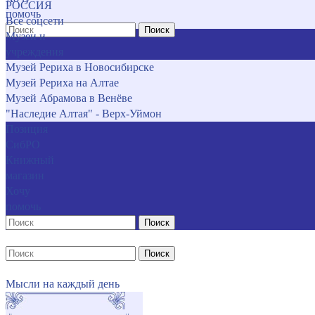
РОССИЯ
помочь
Все соцсети
Поиск
Музеи и
учреждения
Музей Рериха в Новосибирске
Музей Рериха на Алтае
Музей Абрамова в Венёве
"Наследие Алтая" - Верх-Уймон
Позиция
СибРО
Книжный
магазин
Хочу
помочь
Поиск
Поиск
Мысли на каждый день