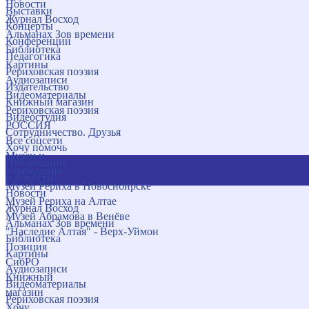
Новости
Выставки
Журнал Восход
Концерты
Альманах Зов времени
Конференции
Библиотека
Педагогика
Картины
Рериховская поэзия
Аудиозаписи
Издательство
Видеоматериалы
Книжный магазин
Рериховская поэзия
Видеостудия
РОССИЯ
Сотрудничество. Друзья
Все соцсети
Хочу помочь
Музеи и
Публикации
учреждения
и новости
Музей Рериха в Новосибирске
Новости
Музей Рериха на Алтае
Журнал Восход
Музей Абрамова в Венёве
Альманах Зов времени
"Наследие Алтая" - Верх-Уймон
Библиотека
Позиция
Картины
СибРО
Аудиозаписи
Книжный
Видеоматериалы
магазин
Рериховская поэзия
Хочу