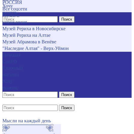
РОССИЯ
Хочу
Все соцсети
помочь
Музеи и
Поиск
учреждения
Музей Рериха в Новосибирске
Музей Рериха на Алтае
Музей Абрамова в Венёве
"Наследие Алтая" - Верх-Уймон
Позиция
СибРО
Книжный
магазин
Хочу
помочь
Поиск
Поиск
Мысли на каждый день