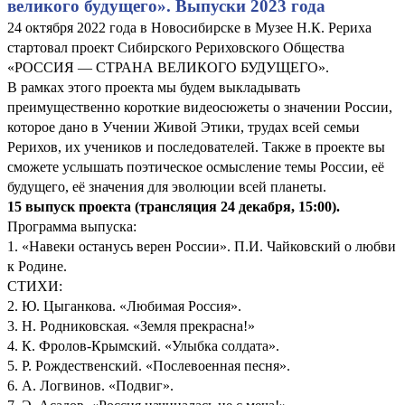
великого будущего». Выпуски 2023 года
24 октября 2022 года в Новосибирске в Музее Н.К. Рериха
стартовал проект Сибирского Рериховского Общества
«РОССИЯ — СТРАНА ВЕЛИКОГО БУДУЩЕГО».
В рамках этого проекта мы будем выкладывать
преимущественно короткие видеосюжеты о значении России,
которое дано в Учении Живой Этики, трудах всей семьи
Рерихов, их учеников и последователей. Также в проекте вы
сможете услышать поэтическое осмысление темы России, её
будущего, её значения для эволюции всей планеты.
15 выпуск проекта (трансляция 24 декабря, 15:00)
.
Программа выпуска:
1. «Навеки останусь верен России». П.И. Чайковский о любви
к Родине.
СТИХИ:
2. Ю. Цыганкова. «Любимая Россия».
3. Н. Родниковская. «Земля прекрасна!»
4. К. Фролов-Крымский. «Улыбка солдата».
5. Р. Рождественский. «Послевоенная песня».
6. А. Логвинов. «Подвиг».