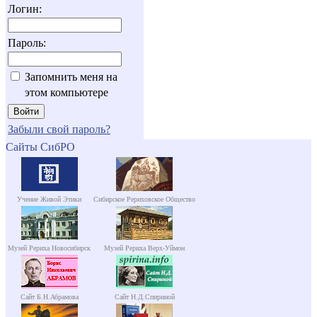
Логин:
Пароль:
Запомнить меня на
этом компьютере
Забыли свой пароль?
Сайты СибРО
Учение Живой Этики
Сибирское Рериховское Общество
Музей Рериха Новосибирск
Музей Рериха Верх-Уймон
Сайт Б.Н.Абрамова
Сайт Н.Д.Спириной