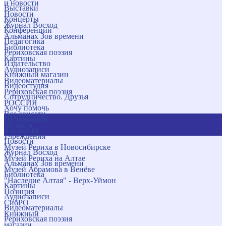
и новости
Выставки
Новости
Концерты
Журнал Восход
Конференции
Альманах Зов времени
Педагогика
Библиотека
Рериховская поэзия
Картины
Издательство
Аудиозаписи
Книжный магазин
Видеоматериалы
Видеостудия
Рериховская поэзия
Сотрудничество. Друзья
РОССИЯ
Хочу помочь
Все соцсети
Публикации
Музеи и
и новости
учреждения
Новости
Музей Рериха в Новосибирске
Журнал Восход
Музей Рериха на Алтае
Альманах Зов времени
Музей Абрамова в Венёве
Библиотека
"Наследие Алтая" - Верх-Уймон
Картины
Позиция
Аудиозаписи
СибРО
Видеоматериалы
Книжный
Рериховская поэзия
магазин