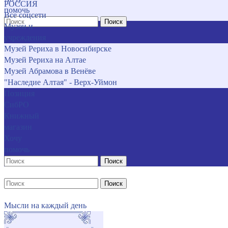
РОССИЯ
помочь
Все соцсети
Поиск
Музеи и
учреждения
Музей Рериха в Новосибирске
Музей Рериха на Алтае
Музей Абрамова в Венёве
"Наследие Алтая" - Верх-Уймон
Позиция
СибРО
Книжный
магазин
Хочу
помочь
Поиск
Поиск
Мысли на каждый день