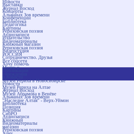
Новости
Выставки
Журнал Восход
Концерты
Альманах Зов времени
Конференции
Библиотека
Педагогика
Картины
Рериховская поэзия
Аудиозаписи
Издательство
Видеоматериалы
Книжный магазин
Рериховская поэзия
Видеостудия
РОССИЯ
Сотрудничество. Друзья
Все соцсети
Хочу помочь
Музеи и
Публикации
учреждения
и новости
Музей Рериха в Новосибирске
Новости
Музей Рериха на Алтае
Журнал Восход
Музей Абрамова в Венёве
Альманах Зов времени
"Наследие Алтая" - Верх-Уймон
Библиотека
Позиция
Картины
СибРО
Аудиозаписи
Книжный
Видеоматериалы
магазин
Рериховская поэзия
Хочу