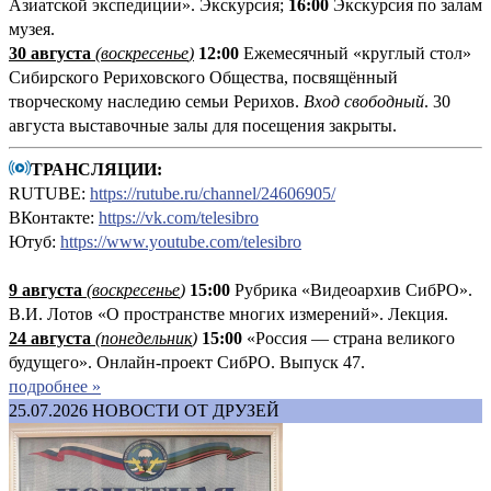
Азиатской экспедиции». Экскурсия;
16:00
Экскурсия по залам
музея.
30 августа
(воскресенье
)
12:00
Ежемесячный «круглый стол»
Сибирского Рериховского Общества, посвящённый
творческому наследию семьи Рерихов.
Вход свободный
. 30
августа выставочные залы для посещения закрыты.
ТРАНСЛЯЦИИ:
RUTUBE:
https://rutube.ru/channel/24606905/
ВКонтакте:
https://vk.com/telesibro
Ютуб:
https://www.youtube.com/telesibro
9 августа
(
воскресенье
)
1
5:00
Рубрика «Видеоархив СибРО».
В.И. Лотов «О пространстве многих измерений». Лекция.
24 августа
(понедельник
)
15:00
«Россия — страна великого
будущего». Онлайн-проект СибРО. Выпуск 47.
подробнее »
25.07.2026
НОВОСТИ ОТ ДРУЗЕЙ