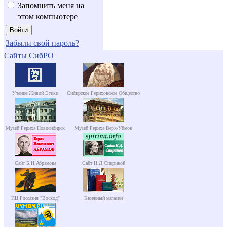
Запомнить меня на
этом компьютере
Забыли свой пароль?
Сайты СибРО
Учение Живой Этики
Сибирское Рериховское Общество
Музей Рериха Новосибирск
Музей Рериха Верх-Уймон
Сайт Б.Н.Абрамова
Сайт Н.Д.Спириной
ИЦ Россазия "Восход"
Книжный магазин