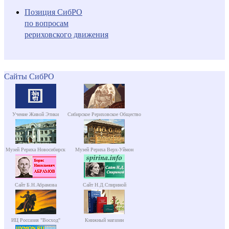
Позиция СибРО
по вопросам
рериховского движения
Сайты СибРО
Учение Живой Этики
Сибирское Рериховское Общество
Музей Рериха Новосибирск
Музей Рериха Верх-Уймон
Сайт Б.Н.Абрамова
Сайт Н.Д.Спириной
ИЦ Россазия "Восход"
Книжный магазин