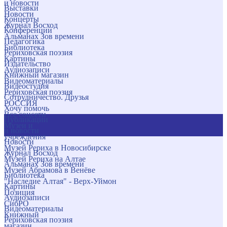
и новости
Выставки
Новости
Концерты
Журнал Восход
Конференции
Альманах Зов времени
Педагогика
Библиотека
Рериховская поэзия
Картины
Издательство
Аудиозаписи
Книжный магазин
Видеоматериалы
Видеостудия
Рериховская поэзия
Сотрудничество. Друзья
РОССИЯ
Хочу помочь
Все соцсети
Публикации
Музеи и
и новости
учреждения
Новости
Музей Рериха в Новосибирске
Журнал Восход
Музей Рериха на Алтае
Альманах Зов времени
Музей Абрамова в Венёве
Библиотека
"Наследие Алтая" - Верх-Уймон
Картины
Позиция
Аудиозаписи
СибРО
Видеоматериалы
Книжный
Рериховская поэзия
магазин