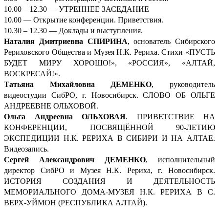
10.00 – 12.30 — УТРЕННЕЕ ЗАСЕДАНИЕ
10.00 — Открытие конференции. Приветствия.
10.30 – 12.30 — Доклады и выступления.
Наталия Дмитриевна СПИРИНА
, основатель Сибирского
Рериховского Общества и Музея Н.К. Рериха. Стихи «ПУСТЬ
БУДЕТ МИРУ ХОРОШО!», «РОССИЯ», «АЛТАЙ,
ВОСКРЕСАЙ!».
Татьяна Михайловна ДЕМЕНКО
, руководитель
видеостудии СибРО, г. Новосибирск. СЛОВО ОБ ОЛЬГЕ
АНДРЕЕВНЕ ОЛЬХОВОЙ.
Ольга Андреевна ОЛЬХОВАЯ
. ПРИВЕТСТВИЕ НА
КОНФЕРЕНЦИИ, ПОСВЯЩЁННОЙ 90-ЛЕТИЮ
ЭКСПЕДИЦИИ Н.К. РЕРИХА В СИБИРИ И НА АЛТАЕ.
Видеозапись.
Сергей Александрович ДЕМ
ЕНКО
, исполнительный
директор СибРО и Музея Н.К. Рериха, г. Новосибирск.
ИСТОРИЯ СОЗДАНИЯ И ДЕЯТЕЛЬНОСТЬ
МЕМОРИАЛЬНОГО ДОМА-МУЗЕЯ Н.К. РЕРИХА В С.
ВЕРХ-УЙМОН (РЕСПУБЛИКА АЛТАЙ).