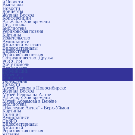
и новости
Выставки
Новости
Концерты
Журнал Восход
Конференции
Альманах Зов времени
Педагогика
Библиотека
Рериховская поэзия
Картины
Издательство
Аудиозаписи
Книжный магазин
Видеоматериалы
Видеостудия
Рериховская поэзия
Сотрудничество. Друзья
РОССИЯ
Хочу помочь
Все соцсети
Публикации
Музеи и
и новости
учреждения
Новости
Музей Рериха в Новосибирске
Журнал Восход
Музей Рериха на Алтае
Альманах Зов времени
Музей Абрамова в Венёве
Библиотека
"Наследие Алтая" - Верх-Уймон
Картины
Позиция
Аудиозаписи
СибРО
Видеоматериалы
Книжный
Рериховская поэзия
магазин