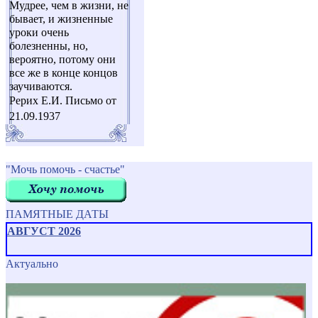
Мудрее, чем в жизни, не
бывает, и жизненные
уроки очень
болезненны, но,
вероятно, потому они
все же в конце концов
заучиваются.
Рерих Е.И. Письмо от
21.09.1937
"Мочь помочь - счастье"
ПАМЯТНЫЕ ДАТЫ
АВГУСТ 2026
Актуально