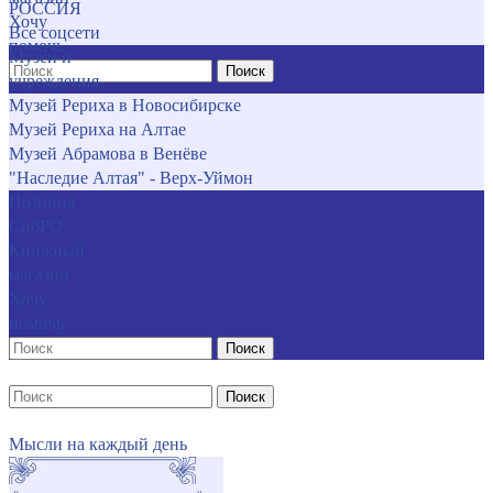
РОССИЯ
Хочу
Все соцсети
помочь
Музеи и
Поиск
учреждения
Музей Рериха в Новосибирске
Музей Рериха на Алтае
Музей Абрамова в Венёве
"Наследие Алтая" - Верх-Уймон
Позиция
СибРО
Книжный
магазин
Хочу
помочь
Поиск
Поиск
Мысли на каждый день