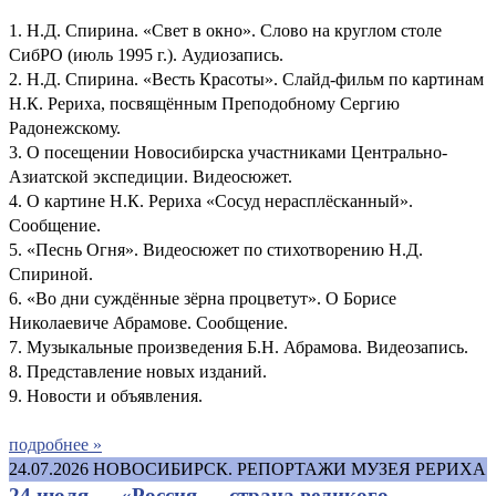
1. Н.Д. Спирина. «Свет в окно». Слово на круглом столе
СибРО (июль 1995 г.). Аудиозапись.
2. Н.Д. Спирина. «Весть Красоты». Слайд-фильм по картинам
Н.К. Рериха, посвящённым Преподобному Сергию
Радонежскому.
3. О посещении Новосибирска участниками Центрально-
Азиатской экспедиции. Видеосюжет.
4. О картине Н.К. Рериха «Сосуд нерасплёсканный».
Сообщение.
5. «Песнь Огня». Видеосюжет по стихотворению Н.Д.
Спириной.
6. «Во дни суждённые зёрна процветут». О Борисе
Николаевиче Абрамове. Сообщение.
7. Музыкальные произведения Б.Н. Абрамова. Видеозапись.
8. Представление новых изданий.
9. Новости и объявления.
подробнее »
24.07.2026
НОВОСИБИРСК. РЕПОРТАЖИ МУЗЕЯ РЕРИХА
24 июля — «Россия — страна великого