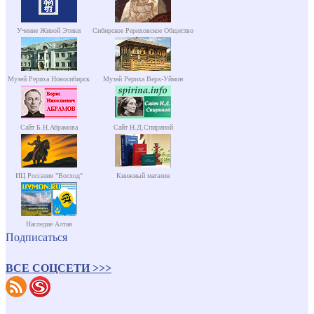
Учение Живой Этики
Сибирское Рериховское Общество
Музей Рериха Новосибирск
Музей Рериха Верх-Уймон
Сайт Б.Н.Абрамова
Сайт Н.Д.Спириной
ИЦ Россазия "Восход"
Книжный магазин
Наследие Алтая
Подписаться
ВСЕ СОЦСЕТИ >>>