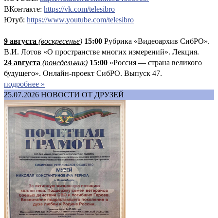
ВКонтакте:
https://vk.com/telesibro
Ютуб:
https://www.youtube.com/telesibro
9 августа
(
воскресенье
)
1
5:00
Рубрика «Видеоархив СибРО».
В.И. Лотов «О пространстве многих измерений». Лекция.
24 августа
(понедельник
)
15:00
«Россия — страна великого
будущего». Онлайн-проект СибРО. Выпуск 47.
подробнее »
25.07.2026
НОВОСТИ ОТ ДРУЗЕЙ