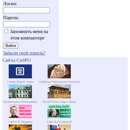
Логин:
Пароль:
Запомнить меня на
этом компьютере
Забыли свой пароль?
Сайты СибРО
Учение Живой Этики
Сибирское Рериховское Общество
Музей Рериха Новосибирск
Музей Рериха Верх-Уймон
Сайт Б.Н.Абрамова
Сайт Н.Д.Спириной