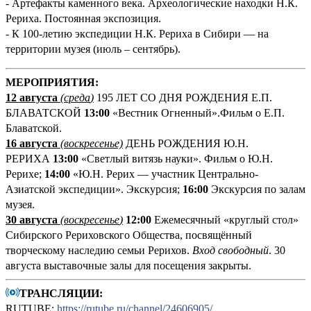
- Артефакты каменного века. Археологические находки Н.К.
Рериха. Постоянная экспозиция.
- К 100-летию экспедиции Н.К. Рериха в Сибири — на
территории музея (июль – сентябрь).
М
ЕРОПРИЯТИЯ:
12 августа
(среда
)
195 ЛЕТ СО ДНЯ РОЖДЕНИЯ Е.П.
БЛАВАТСКОЙ
13:00
«Вестник Огненный».Фильм о Е.П.
Блаватской.
16 августа
(воскресенье)
ДЕНЬ РОЖДЕНИЯ Ю.Н.
РЕРИХА
13:00
«Светлый витязь науки». Фильм о Ю.Н.
Рерихе;
14:00
«Ю.Н. Рерих — участник Центрально-
Азиатской экспедиции». Экскурсия;
16:00
Экскурсия по залам
музея.
30 августа
(воскресенье
)
12:00
Ежемесячный «круглый стол»
Сибирского Рериховского Общества, посвящённый
творческому наследию семьи Рерихов.
Вход свободный
. 30
августа выставочные залы для посещения закрыты.
ТРАНСЛЯЦИИ:
RUTUBE:
https://rutube.ru/channel/24606905/