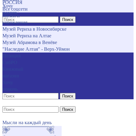
РОССИЯ
Хочу
Все соцсети
помочь
Музеи и
Поиск
учреждения
Музей Рериха в Новосибирске
Музей Рериха на Алтае
Музей Абрамова в Венёве
"Наследие Алтая" - Верх-Уймон
Позиция
СибРО
Книжный
магазин
Хочу
помочь
Поиск
Поиск
Мысли на каждый день