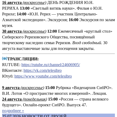
16 августа
(воскресенье)
ДЕНЬ РОЖДЕНИЯ Ю.Н.
РЕРИХА
13:00
«Светлый витязь науки». Фильм о Ю.Н.
Рерихе;
14:00
«Ю.Н. Рерих — участник Центрально-
Азиатской экспедиции». Экскурсия;
16:00
Экскурсия по залам
музея.
30 августа
(воскресенье
)
12:00
Ежемесячный «круглый стол»
Сибирского Рериховского Общества, посвящённый
творческому наследию семьи Рерихов.
Вход свободный
. 30
августа выставочные залы для посещения закрыты.
ТРАНСЛЯЦИИ:
RUTUBE:
https://rutube.ru/channel/24606905/
ВКонтакте:
https://vk.com/telesibro
Ютуб:
https://www.youtube.com/telesibro
9 августа
(
воскресенье
)
1
5:00
Рубрика «Видеоархив СибРО».
В.И. Лотов «О пространстве многих измерений». Лекция.
24 августа
(понедельник
)
15:00
«Россия — страна великого
будущего». Онлайн-проект СибРО. Выпуск 47.
подробнее »
25.07.2026
НОВОСТИ ОТ ДРУЗЕЙ