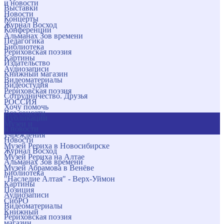
и новости
Выставки
Новости
Концерты
Журнал Восход
Конференции
Альманах Зов времени
Педагогика
Библиотека
Рериховская поэзия
Картины
Издательство
Аудиозаписи
Книжный магазин
Видеоматериалы
Видеостудия
Рериховская поэзия
Сотрудничество. Друзья
РОССИЯ
Хочу помочь
Все соцсети
Публикации
Музеи и
и новости
учреждения
Новости
Музей Рериха в Новосибирске
Журнал Восход
Музей Рериха на Алтае
Альманах Зов времени
Музей Абрамова в Венёве
Библиотека
"Наследие Алтая" - Верх-Уймон
Картины
Позиция
Аудиозаписи
СибРО
Видеоматериалы
Книжный
Рериховская поэзия
магазин