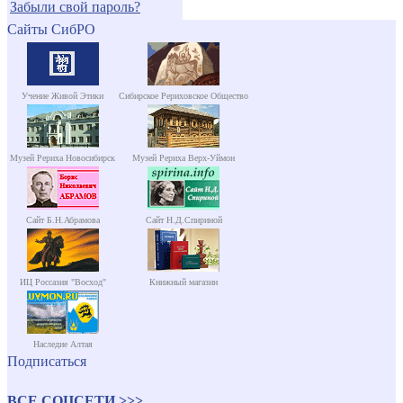
Забыли свой пароль?
Сайты СибРО
Учение Живой Этики
Сибирское Рериховское Общество
Музей Рериха Новосибирск
Музей Рериха Верх-Уймон
Сайт Б.Н.Абрамова
Сайт Н.Д.Спириной
ИЦ Россазия "Восход"
Книжный магазин
Наследие Алтая
Подписаться
ВСЕ СОЦСЕТИ >>>