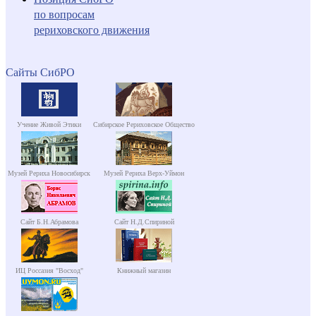
по вопросам
рериховского движения
Сайты СибРО
Учение Живой Этики
Сибирское Рериховское Общество
Музей Рериха Новосибирск
Музей Рериха Верх-Уймон
Сайт Б.Н.Абрамова
Сайт Н.Д.Спириной
ИЦ Россазия "Восход"
Книжный магазин