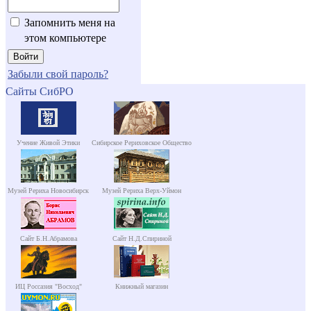
Запомнить меня на
этом компьютере
Забыли свой пароль?
Сайты СибРО
Учение Живой Этики
Сибирское Рериховское Общество
Музей Рериха Новосибирск
Музей Рериха Верх-Уймон
Сайт Б.Н.Абрамова
Сайт Н.Д.Спириной
ИЦ Россазия "Восход"
Книжный магазин