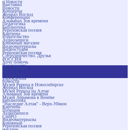
и новости
Выставки
Новости
Концерты
Журнал Восход
Конференции
Альманах Зов времени
Педагогика
Библиотека
Рериховская поэзия
Картины
Издательство
Аудиозаписи
Книжный магазин
Видеоматериалы
Видеостудия
Рериховская поэзия
Сотрудничество. Друзья
РОССИЯ
Хочу помочь
Все соцсети
Публикации
Музеи и
и новости
учреждения
Новости
Музей Рериха в Новосибирске
Журнал Восход
Музей Рериха на Алтае
Альманах Зов времени
Музей Абрамова в Венёве
Библиотека
"Наследие Алтая" - Верх-Уймон
Картины
Позиция
Аудиозаписи
СибРО
Видеоматериалы
Книжный
Рериховская поэзия
магазин