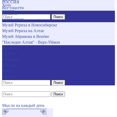
РОССИЯ
Хочу
Все соцсети
помочь
Музеи и
Поиск
учреждения
Музей Рериха в Новосибирске
Музей Рериха на Алтае
Музей Абрамова в Венёве
"Наследие Алтая" - Верх-Уймон
Позиция
СибРО
Книжный
магазин
Хочу
помочь
Поиск
Поиск
Мысли на каждый день