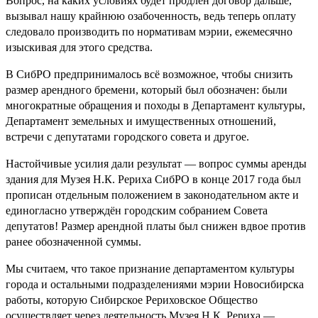
Вопрос, на каких условиях будет продлён договор дальше,
вызывал нашу крайнюю озабоченность, ведь теперь оплату
следовало производить по нормативам мэрии, ежемесячно
изыскивая для этого средства.
В СибРО предпринималось всё возможное, чтобы снизить
размер арендного бремени, который был обозначен: были
многократные обращения и походы в Департамент культуры,
Департамент земельных и имущественных отношений,
встречи с депутатами городского совета и другое.
Настойчивые усилия дали результат — вопрос суммы аренды
здания для Музея Н.К. Рериха СибРО в конце 2017 года был
прописан отдельным положением в законодательном акте и
единогласно утверждён городским собранием Совета
депутатов! Размер арендной платы был снижен вдвое против
ранее обозначенной суммы.
Мы считаем, что такое признание департаментом культуры
города и остальными подразделениями мэрии Новосибирска
работы, которую Сибирское Рериховское Общество
осуществляет через деятельность Музея Н.К. Рериха —