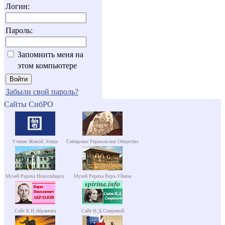
Логин:
Пароль:
Запомнить меня на
этом компьютере
Забыли свой пароль?
Сайты СибРО
Учение Живой Этики
Сибирское Рериховское Общество
Музей Рериха Новосибирск
Музей Рериха Верх-Уймон
Сайт Б.Н.Абрамова
Сайт Н.Д.Спириной