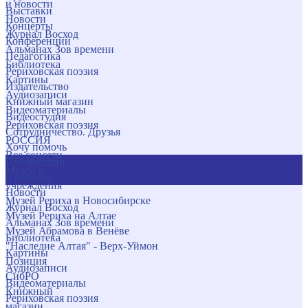
и новости
Выставки
Новости
Концерты
Журнал Восход
Конференции
Альманах Зов времени
Педагогика
Библиотека
Рериховская поэзия
Картины
Издательство
Аудиозаписи
Книжный магазин
Видеоматериалы
Видеостудия
Рериховская поэзия
Сотрудничество. Друзья
РОССИЯ
Хочу помочь
Все соцсети
Публикации
Музеи и
и новости
учреждения
Новости
Музей Рериха в Новосибирске
Журнал Восход
Музей Рериха на Алтае
Альманах Зов времени
Музей Абрамова в Венёве
Библиотека
"Наследие Алтая" - Верх-Уймон
Картины
Позиция
Аудиозаписи
СибРО
Видеоматериалы
Книжный
Рериховская поэзия
магазин