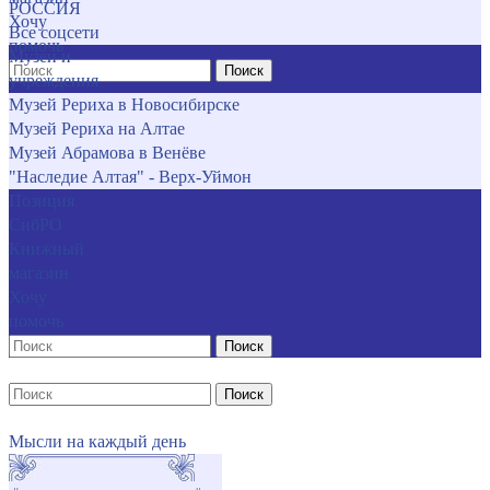
РОССИЯ
Хочу
Все соцсети
помочь
Музеи и
Поиск
учреждения
Музей Рериха в Новосибирске
Музей Рериха на Алтае
Музей Абрамова в Венёве
"Наследие Алтая" - Верх-Уймон
Позиция
СибРО
Книжный
магазин
Хочу
помочь
Поиск
Поиск
Мысли на каждый день