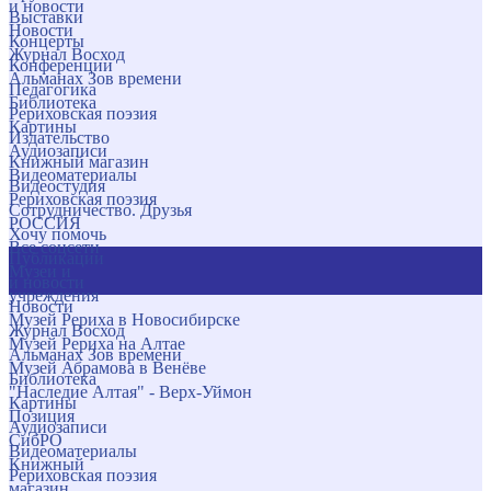
и новости
Выставки
Новости
Концерты
Журнал Восход
Конференции
Альманах Зов времени
Педагогика
Библиотека
Рериховская поэзия
Картины
Издательство
Аудиозаписи
Книжный магазин
Видеоматериалы
Видеостудия
Рериховская поэзия
Сотрудничество. Друзья
РОССИЯ
Хочу помочь
Все соцсети
Публикации
Музеи и
и новости
учреждения
Новости
Музей Рериха в Новосибирске
Журнал Восход
Музей Рериха на Алтае
Альманах Зов времени
Музей Абрамова в Венёве
Библиотека
"Наследие Алтая" - Верх-Уймон
Картины
Позиция
Аудиозаписи
СибРО
Видеоматериалы
Книжный
Рериховская поэзия
магазин