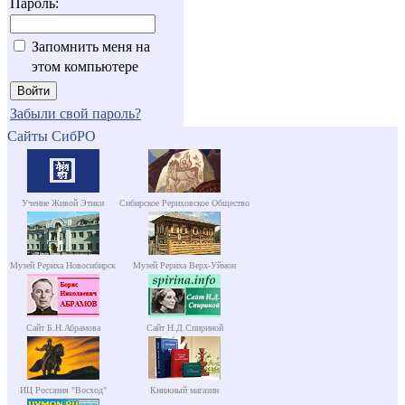
Пароль:
Запомнить меня на
этом компьютере
Забыли свой пароль?
Сайты СибРО
Учение Живой Этики
Сибирское Рериховское Общество
Музей Рериха Новосибирск
Музей Рериха Верх-Уймон
Сайт Б.Н.Абрамова
Сайт Н.Д.Спириной
ИЦ Россазия "Восход"
Книжный магазин