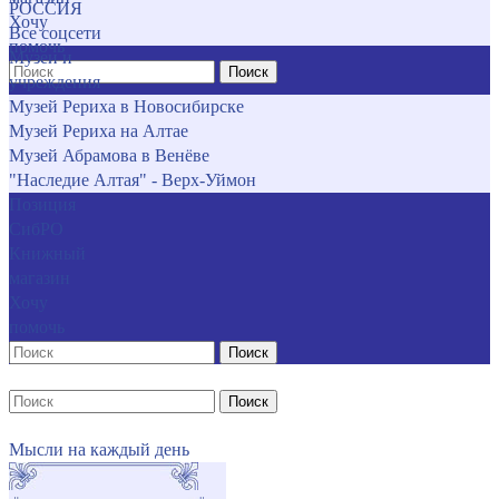
РОССИЯ
Хочу
Все соцсети
помочь
Музеи и
Поиск
учреждения
Музей Рериха в Новосибирске
Музей Рериха на Алтае
Музей Абрамова в Венёве
"Наследие Алтая" - Верх-Уймон
Позиция
СибРО
Книжный
магазин
Хочу
помочь
Поиск
Поиск
Мысли на каждый день