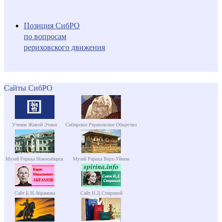
Позиция СибРО
по вопросам
рериховского движения
Сайты СибРО
Учение Живой Этики
Сибирское Рериховское Общество
Музей Рериха Новосибирск
Музей Рериха Верх-Уймон
Сайт Б.Н.Абрамова
Сайт Н.Д.Спириной