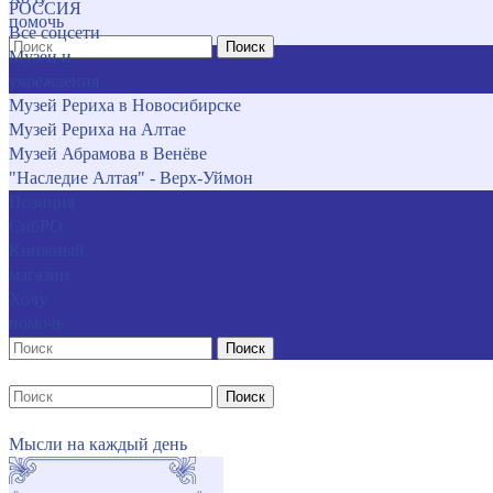
РОССИЯ
помочь
Все соцсети
Поиск
Музеи и
учреждения
Музей Рериха в Новосибирске
Музей Рериха на Алтае
Музей Абрамова в Венёве
"Наследие Алтая" - Верх-Уймон
Позиция
СибРО
Книжный
магазин
Хочу
помочь
Поиск
Поиск
Мысли на каждый день