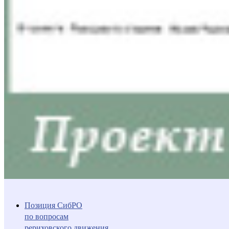
Позиция СибРО
по вопросам
рериховского движения