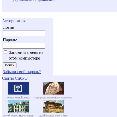
Авторизация
Логин:
Пароль:
Запомнить меня на
этом компьютере
Забыли свой пароль?
Сайты СибРО
Учение Живой Этики
Сибирское Рериховское Общество
Музей Рериха Новосибирск
Музей Рериха Верх-Уймон