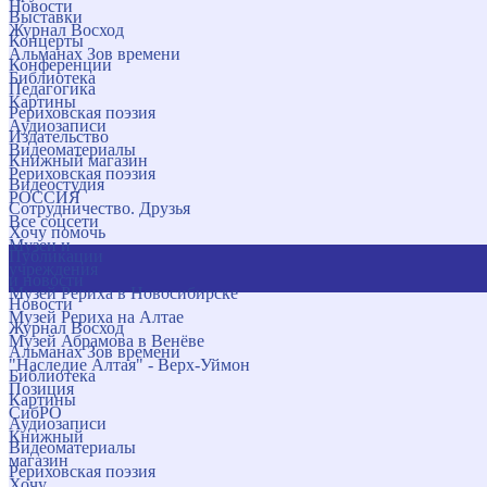
Новости
Выставки
Журнал Восход
Концерты
Альманах Зов времени
Конференции
Библиотека
Педагогика
Картины
Рериховская поэзия
Аудиозаписи
Издательство
Видеоматериалы
Книжный магазин
Рериховская поэзия
Видеостудия
РОССИЯ
Сотрудничество. Друзья
Все соцсети
Хочу помочь
Музеи и
Публикации
учреждения
и новости
Музей Рериха в Новосибирске
Новости
Музей Рериха на Алтае
Журнал Восход
Музей Абрамова в Венёве
Альманах Зов времени
"Наследие Алтая" - Верх-Уймон
Библиотека
Позиция
Картины
СибРО
Аудиозаписи
Книжный
Видеоматериалы
магазин
Рериховская поэзия
Хочу