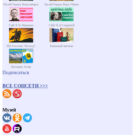
Музей Рериха Новосибирск
Музей Рериха Верх-Уймон
Сайт Б.Н.Абрамова
Сайт Н.Д.Спириной
ИЦ Россазия "Восход"
Книжный магазин
Наследие Алтая
Подписаться
ВСЕ СОЦСЕТИ >>>
Музей