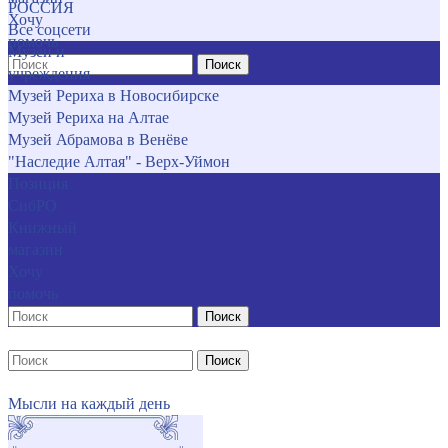
РОССИЯ
Хочу
Все соцсети
помочь
Музеи и
Поиск
учреждения
Музей Рериха в Новосибирске
Музей Рериха на Алтае
Музей Абрамова в Венёве
"Наследие Алтая" - Верх-Уймон
Позиция
СибРО
Книжный
магазин
Хочу
помочь
Поиск
Поиск
Мысли на каждый день