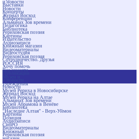
и новости
Выставки
Новости
Концерты
Журнал Восход
Конференции
Альманах Зов времени
Педагогика
Библиотека
Рериховская поэзия
Картины
Издательство
Аудиозаписи
Книжный магазин
Видеоматериалы
Видеостудия
Рериховская поэзия
Сотрудничество. Друзья
РОССИЯ
Хочу помочь
Все соцсети
Публикации
Музеи и
и новости
учреждения
Новости
Музей Рериха в Новосибирске
Журнал Восход
Музей Рериха на Алтае
Альманах Зов времени
Музей Абрамова в Венёве
Библиотека
"Наследие Алтая" - Верх-Уймон
Картины
Позиция
Аудиозаписи
СибРО
Видеоматериалы
Книжный
Рериховская поэзия
магазин