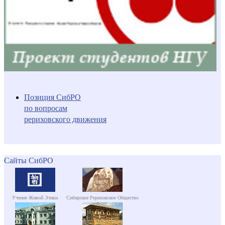
Позиция СибРО
по вопросам
рериховского движения
Сайты СибРО
Учение Живой Этики
Сибирское Рериховское Общество