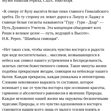
Музей Николая Рериха, США. Нью-Йорк
«К северу от Кулу высятся белые пики главного Гималайского
хребта. По ту сторону их лежит дорога к Лахулу и Ладаку и
главные белые гиганты называются "Гуру - Гури - Дхар" —
Путь Духовного Учителя. Эта концепция объединяет всех
Риши в великое целое — путь, ведущий к Высоте».
Н.К. Рерих. "Шамбала сияющая".
«Нет таких слов, чтобы описать чувство восторга и радости
при виде восхитительных... массивов, возвышающихся в
небеса как символ нашего устремления в Беспредельность,
залитых светом божественного сияния. Такие минуты жизни
подобны прекрасным звездам, сияющим на небосводе нашего
бытия. Каждая прекрасна, каждая уникальна и неповторима.
Словами невозможно выразить то состояние, которое
возникает у вас от чувства восторга при осознании красоты,
гармонии и абсолютного равновесия в явлениях Природы.
Каждое мгновение нашей жизни мы окружены бесконечными
чудесами Природы, и это чувство вдохновения и восторга
становится нашим всего лишь от малого усилия понять и