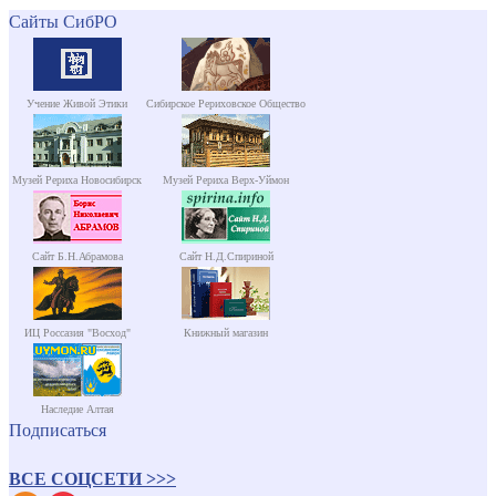
Сайты СибРО
Учение Живой Этики
Сибирское Рериховское Общество
Музей Рериха Новосибирск
Музей Рериха Верх-Уймон
Сайт Б.Н.Абрамова
Сайт Н.Д.Спириной
ИЦ Россазия "Восход"
Книжный магазин
Наследие Алтая
Подписаться
ВСЕ СОЦСЕТИ >>>