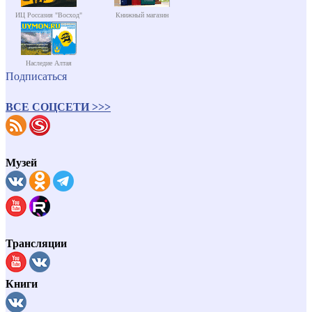
ИЦ Россазия "Восход"
Книжный магазин
Наследие Алтая
Подписаться
ВСЕ СОЦСЕТИ >>>
Музей
Трансляции
Книги