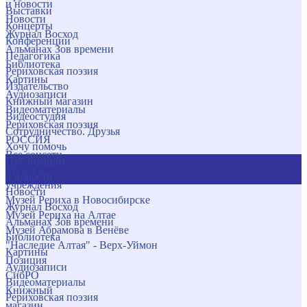
и новости
Выставки
Новости
Концерты
Журнал Восход
Конференции
Альманах Зов времени
Педагогика
Библиотека
Рериховская поэзия
Картины
Издательство
Аудиозаписи
Книжный магазин
Видеоматериалы
Видеостудия
Рериховская поэзия
Сотрудничество. Друзья
РОССИЯ
Хочу помочь
Все соцсети
Публикации
Музеи и
и новости
учреждения
Новости
Музей Рериха в Новосибирске
Журнал Восход
Музей Рериха на Алтае
Альманах Зов времени
Музей Абрамова в Венёве
Библиотека
"Наследие Алтая" - Верх-Уймон
Картины
Позиция
Аудиозаписи
СибРО
Видеоматериалы
Книжный
Рериховская поэзия
магазин