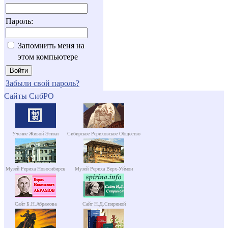
Пароль:
Запомнить меня на
этом компьютере
Забыли свой пароль?
Сайты СибРО
Учение Живой Этики
Сибирское Рериховское Общество
Музей Рериха Новосибирск
Музей Рериха Верх-Уймон
Сайт Б.Н.Абрамова
Сайт Н.Д.Спириной