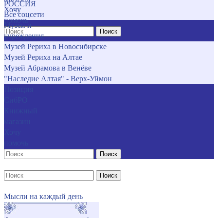
РОССИЯ
Хочу
Все соцсети
помочь
Музеи и
Поиск
учреждения
Музей Рериха в Новосибирске
Музей Рериха на Алтае
Музей Абрамова в Венёве
"Наследие Алтая" - Верх-Уймон
Позиция
СибРО
Книжный
магазин
Хочу
помочь
Поиск
Поиск
Мысли на каждый день