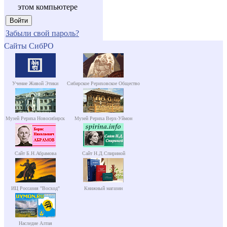
этом компьютере
Забыли свой пароль?
Сайты СибРО
Учение Живой Этики
Сибирское Рериховское Общество
Музей Рериха Новосибирск
Музей Рериха Верх-Уймон
Сайт Б.Н.Абрамова
Сайт Н.Д.Спириной
ИЦ Россазия "Восход"
Книжный магазин
Наследие Алтая