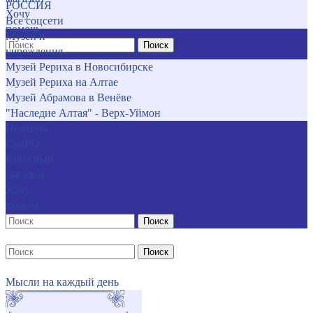
РОССИЯ
Хочу
Все соцсети
помочь
Музеи и
Поиск
учреждения
Музей Рериха в Новосибирске
Музей Рериха на Алтае
Музей Абрамова в Венёве
"Наследие Алтая" - Верх-Уймон
Позиция
СибРО
Книжный
магазин
Хочу
помочь
Поиск
Поиск
Мысли на каждый день