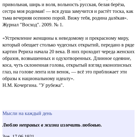
привольная, ширь и воля, вольность русская, белая берёза,
сестра моя родимая! — вся душа замучится и растёт тоска, как
тьма вечерняя осеннею порой. Вижу тебя, родина далёкая».
Журнал "Восход". 2009. № 1.
«Устремление женщины к неведомому и прекрасному миру,
который обещает столько чудесных открытий, передано в ряде
картин Рериха начала 20 века. В них проходит череда женских
образов, возвышенных и одухотворенных. Длинное одеяние,
коса, чуть склоненная голова, открытый взгляд иконописных
глаз, на голове лента или венок, — всё это приближает эти
образы к национальному идеалу».
Н.М. Кочергина. "У рубежа".
Мысли на каждый день
Люблю неправых в жизни излечить любовью.
Зов, 17.06.1921