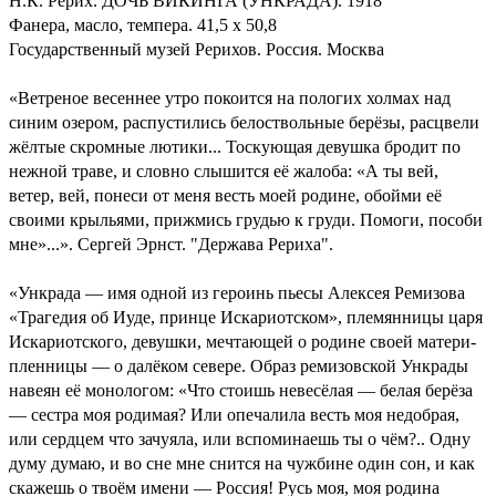
Н.К. Рерих. ДОЧЬ ВИКИНГА (УНКРАДА). 1918
Фанера, масло, темпера. 41,5 х 50,8
Государственный музей Рерихов. Россия. Москва
«Ветреное весеннее утро покоится на пологих холмах над
синим озером, распустились белоствольные берёзы, расцвели
жёлтые скромные лютики... Тоскующая девушка бродит по
нежной траве, и словно слышится её жалоба: «А ты вей,
ветер, вей, понеси от меня весть моей родине, обойми её
своими крыльями, прижмись грудью к груди. Помоги, пособи
мне»...». Сергей Эрнст. "Держава Рериха".
«Ункрада — имя одной из героинь пьесы Алексея Ремизова
«Трагедия об Иуде, принце Искариотском», племянницы царя
Искариотского, девушки, мечтающей о родине своей матери-
пленницы — о далёком севере. Образ ремизовской Ункрады
навеян её монологом: «Что стоишь невесёлая — белая берёза
— сестра моя родимая? Или опечалила весть моя недобрая,
или сердцем что зачуяла, или вспоминаешь ты о чём?.. Одну
думу думаю, и во сне мне снится на чужбине один сон, и как
скажешь о твоём имени — Россия! Русь моя, моя родина