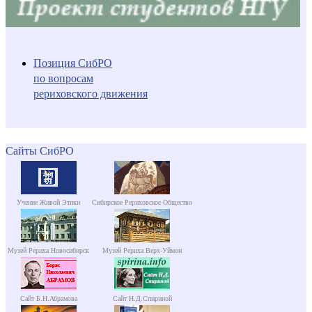
Позиция СибРО
по вопросам
рериховского движения
Сайты СибРО
Учение Живой Этики
Сибирское Рериховское Общество
Музей Рериха Новосибирск
Музей Рериха Верх-Уймон
Сайт Б.Н.Абрамова
Сайт Н.Д.Спириной