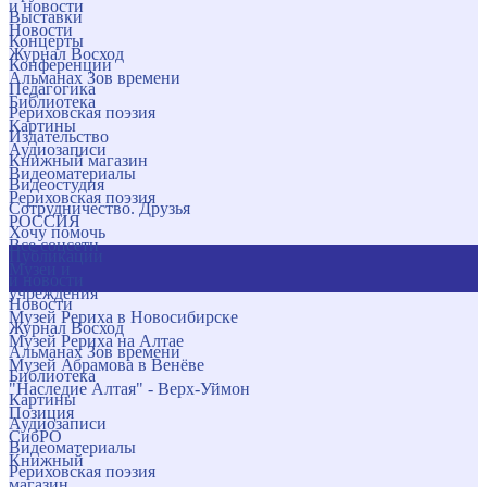
и новости
Выставки
Новости
Концерты
Журнал Восход
Конференции
Альманах Зов времени
Педагогика
Библиотека
Рериховская поэзия
Картины
Издательство
Аудиозаписи
Книжный магазин
Видеоматериалы
Видеостудия
Рериховская поэзия
Сотрудничество. Друзья
РОССИЯ
Хочу помочь
Все соцсети
Публикации
Музеи и
и новости
учреждения
Новости
Музей Рериха в Новосибирске
Журнал Восход
Музей Рериха на Алтае
Альманах Зов времени
Музей Абрамова в Венёве
Библиотека
"Наследие Алтая" - Верх-Уймон
Картины
Позиция
Аудиозаписи
СибРО
Видеоматериалы
Книжный
Рериховская поэзия
магазин